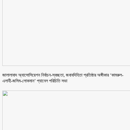
জালালাবাদ অ্যাসোসিয়েশন নির্বাচন-স্বচ্ছতা, জবাবদিহিতা প্রতিষ্ঠার অঙ্গীকার ‘কামরুল-
এলাহী-জসিম-লোকমান’ প্যানেল পরিচিতি সভা