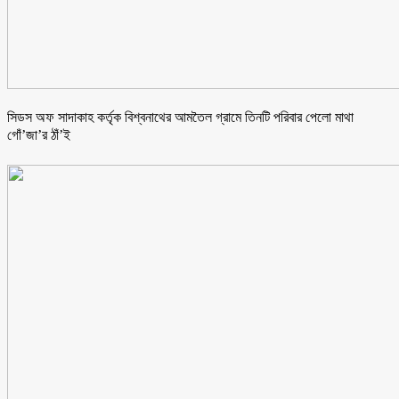
সিডস অফ সাদাকাহ কর্তৃক বিশ্বনাথের আমতৈল গ্রামে তিনটি পরিবার পেলো মাথা
গোঁ’জা’র ঠাঁ’ই