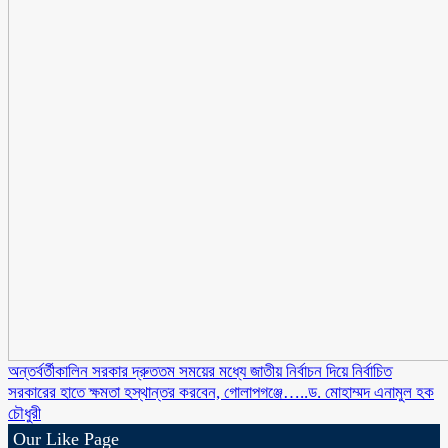
অন্তর্বর্তীকালিন সরকার দ্রুততম সময়ের মধ্যে জাতীয় নির্বাচন দিয়ে নির্বাচিত
সরকারের হাতে ক্ষমতা হস্থান্তর করবেন, গোলাপগঞ্জে…..ড. মোহাম্মদ এনামুল হক
চৌধুরী
Our Like Page