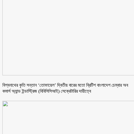
বিশ্বনাথের কৃতি সন্তান ‘তোফায়েল’ দ্বিতীয় বারের মতো ব্রিটিশ বাংলাদেশ চেম্বার অব
কমার্স অ্যান্ড ইন্ডাস্ট্রিজ (বিবিসিসিআই) সেক্রেটারির দায়ীত্বে