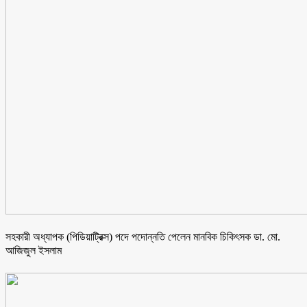
সহকারী অধ্যাপক (পিডিয়াট্রিক্স) পদে পদোন্নতি পেলেন মানবিক চিকিৎসক ডা. মো.
আজিজুল ইসলাম