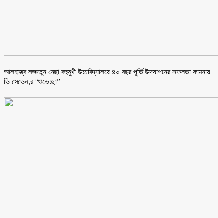
আলহাজ্ব লজ্জতুন নেছা বহুমুখী উচ্চবিদ্যালয়ে ৪০ বছর পূর্তি উদযাপনের সফলতা কামনায়
ভি সেভেন,র “শুভেচ্ছা”