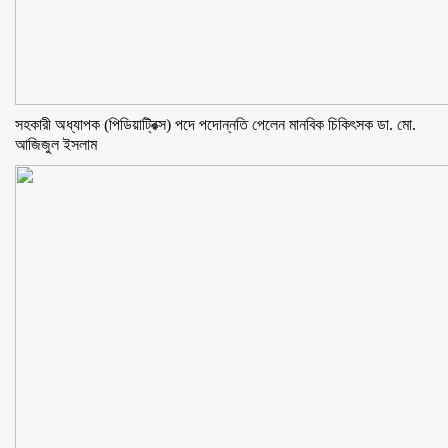
সহকারী অধ্যাপক (পিডিয়াট্রিক্স) পদে পদোন্নতি পেলেন মানবিক চিকিৎসক ডা. মো.
আজিজুল ইসলাম