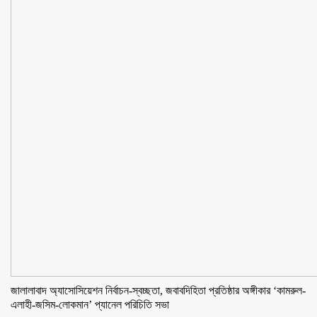
জালালাবাদ অ্যাসোসিয়েশন নির্বাচন-স্বচ্ছতা, জবাবদিহিতা প্রতিষ্ঠার অঙ্গীকার ‘কামরুল-
এলাহী-জসিম-লোকমান’ প্যানেল পরিচিতি সভা