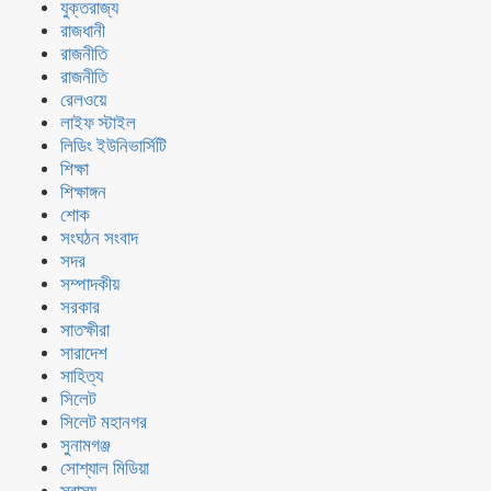
যুক্তরাজ্য
রাজধানী
রাজনীতি
রাজনীতি
রেলওয়ে
লাইফ স্টাইল
লিডিং ইউনিভার্সিটি
শিক্ষা
শিক্ষাঙ্গন
শোক
সংঘঠন সংবাদ
সদর
সম্পাদকীয়
সরকার
সাতক্ষীরা
সারাদেশ
সাহিত্য
সিলেট
সিলেট মহানগর
সুনামগঞ্জ
সোশ্যাল মিডিয়া