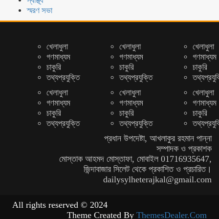
স্বাস্থ্য
স্মরণ সভা
খেলাধুলা
খেলাধুলা
খেলাধুলা
গণমাধ্যম
গণমাধ্যম
গণমাধ্যম
চাকুরি
চাকুরি
চাকুরি
তথ্যপ্রযুক্তি
তথ্যপ্রযুক্তি
তথ্যপ্রযুক
খেলাধুলা
খেলাধুলা
খেলাধুলা
গণমাধ্যম
গণমাধ্যম
গণমাধ্যম
চাকুরি
চাকুরি
চাকুরি
তথ্যপ্রযুক্তি
তথ্যপ্রযুক্তি
তথ্যপ্রযুক
প্রধান উপদেষ্টা, আখলাকুর রহমান পান্না
সম্পাদক ও প্রকাশক
মোস্তাক আহমদ মোস্তাফা, মোবাইল 01716935647,
জিন্দাবাজার সিলেট থেকে প্রকাশিত ও প্রচারিত।
dailysylheterajkal@gmail.com
All rights reserved © 2024
Theme Created By
ThemesDealer.Com