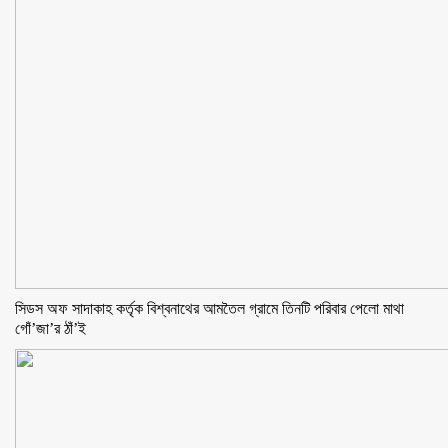
সিডস অফ সাদাকাহ কর্তৃক বিশ্বনাথের আমতৈল গ্রামে তিনটি পরিবার পেলো মাথা
গোঁ’জা’র ঠাঁ’ই