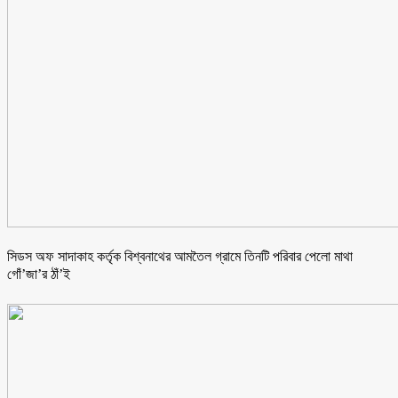
সিডস অফ সাদাকাহ কর্তৃক বিশ্বনাথের আমতৈল গ্রামে তিনটি পরিবার পেলো মাথা
গোঁ’জা’র ঠাঁ’ই