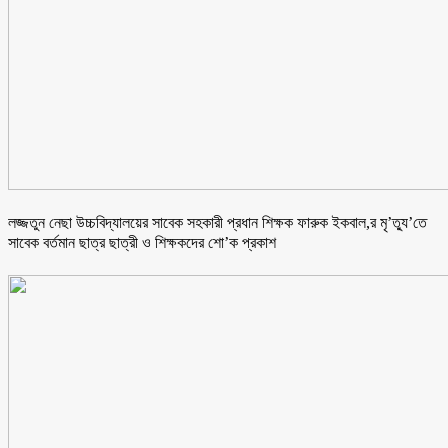
লজ্জতুন নেছা উচ্চবিদ্যালয়ের সাবেক সহকারী প্রধান শিক্ষক ফারুক ইকবাল,র মৃ’ত্যু’তে
সাবেক বর্তমান ছাত্র ছাত্রী ও শিক্ষকদের শো’ক প্রকাশ