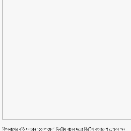
বিশ্বনাথের কৃতি সন্তান ‘তোফায়েল’ দ্বিতীয় বারের মতো ব্রিটিশ বাংলাদেশ চেম্বার অব