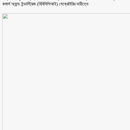
কমার্স অ্যান্ড ইন্ডাস্ট্রিজ (বিবিসিসিআই) সেক্রেটারির দায়ীত্বে