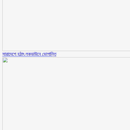
সারাদেশে হঠাৎ লকডাউনে ভোগান্তি