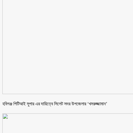
হবিগঞ্জ পিটিআই সুপার এর দায়িত্বে সিলেট সদর উপজেলার ‘খসরুজ্জামান’