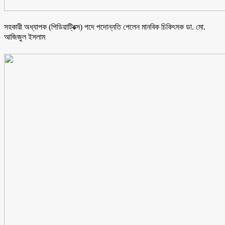
সহকারী অধ্যাপক (পিডিয়াট্রিক্স) পদে পদোন্নতি পেলেন মানবিক চিকিৎসক ডা. মো.
আজিজুল ইসলাম