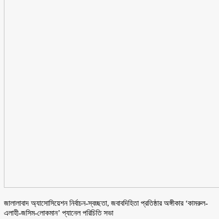
জালালাবাদ অ্যাসোসিয়েশন নির্বাচন-স্বচ্ছতা, জবাবদিহিতা প্রতিষ্ঠার অঙ্গীকার ‘কামরুল-
এলাহী-জসিম-লোকমান’ প্যানেল পরিচিতি সভা