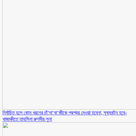
নির্বাচিত হলে কোন ধরনের চাঁ’দা’বা’জীকে প্রশ্রয় দেওয়া হবেনা, সূষমবন্টন হবে-
খাজাঞ্চীতে তাহসিনা রুশদীর লুনা