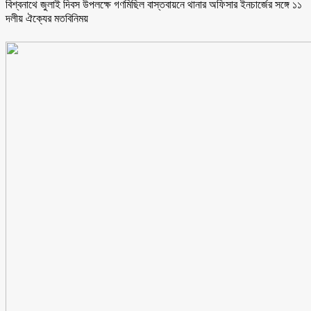
বিশ্বনাথে জুলাই দিবস উপলক্ষে গণমিছিল বাস্তবায়নে থানার অফিসার ইনচার্জের সঙ্গে ১১
দলীয় ঐক্যের মতবিনিময়