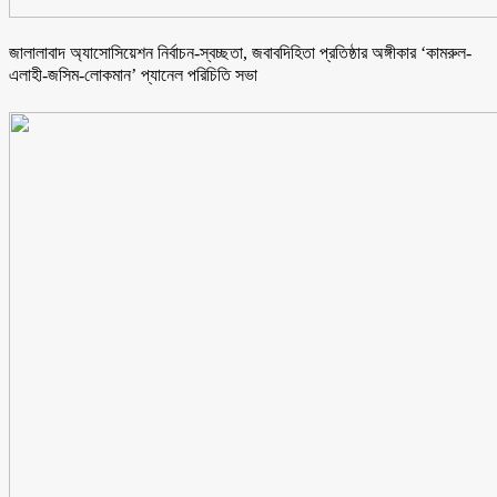
জালালাবাদ অ্যাসোসিয়েশন নির্বাচন-স্বচ্ছতা, জবাবদিহিতা প্রতিষ্ঠার অঙ্গীকার ‘কামরুল-
এলাহী-জসিম-লোকমান’ প্যানেল পরিচিতি সভা