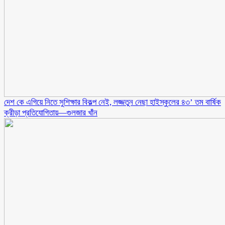
দেশ কে এগিয়ে নিতে সুশিক্ষার বিকল্প নেই, লজ্জতুন নেছা হাইস্কুলের ৪৩’ তম বার্ষিক
ক্রীড়া প্রতিযোগিতায়—গুলজার খাঁন