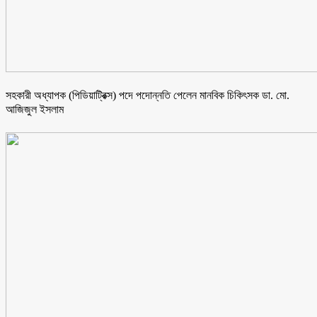
সহকারী অধ্যাপক (পিডিয়াট্রিক্স) পদে পদোন্নতি পেলেন মানবিক চিকিৎসক ডা. মো.
আজিজুল ইসলাম