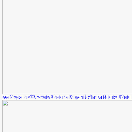
হৃদয় নিংড়ানো একটিই আওয়াজ ইলিয়াস ‘ভাই’ জন্মমাঠি পৌরশহর বিশ্বনাথে ইলিয়াস ধ