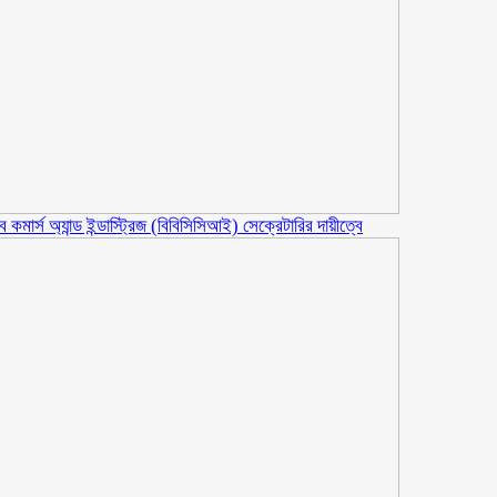
মার্স অ্যান্ড ইন্ডাস্ট্রিজ (বিবিসিসিআই) সেক্রেটারির দায়ীত্বে