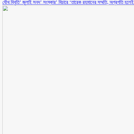
যৌথ বিবৃতি’ জুলাই সনদ’ সংস্কার’ বিচারে ‘তারেক রহমানের সম্মতি, অগ্রগতি হলেই ফেব