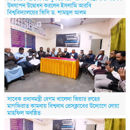
উদযাপন উদ্বোধন করলেন ইসলামি আরবি
বিশ্ববিদ্যালয়ের ভিসি ড. শামছুল আলম
সাবেক প্রধানমন্ত্রী বেগম খালেদা জিয়ার রুহের
মাগফিরাত কামনায় বিশ্বনাথ প্রেসক্লাবের উদ্যোগে দোয়া
মাহফিল অনুষ্ঠিত