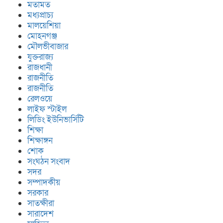
মতামত
মধ্যপ্রাচ্য
মালয়েশিয়া
মোহনগঞ্জ
মৌলভীবাজার
যুক্তরাজ্য
রাজধানী
রাজনীতি
রাজনীতি
রেলওয়ে
লাইফ স্টাইল
লিডিং ইউনিভার্সিটি
শিক্ষা
শিক্ষাঙ্গন
শোক
সংঘঠন সংবাদ
সদর
সম্পাদকীয়
সরকার
সাতক্ষীরা
সারাদেশ
সিডস অফ সাদাকার কল্যাণে বিশ্বনাথের