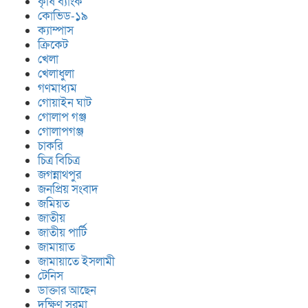
কৃষি ব্যাংক
কোভিড-১৯
ক্যাম্পাস
ক্রিকেট
খেলা
খেলাধুলা
গণমাধ্যম
গোয়াইন ঘাট
গোলাপ গঞ্জ
গোলাপগঞ্জ
চাকরি
চিত্র বিচিত্র
জগন্নাথপুর
জনপ্রিয় সংবাদ
জমিয়ত
জাতীয়
জাতীয় পার্টি
জামায়াত
জামায়াতে ইসলামী
টেনিস
ডাক্তার আছেন
দক্ষিণ সুরমা