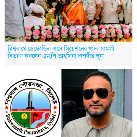
বিশ্বনাথে ডেফোডিল এসোসিয়েশনের খাদ্য সামগ্রী
বিতরণ করলেন এম,পি তাহসিনা রুশদীর লুনা