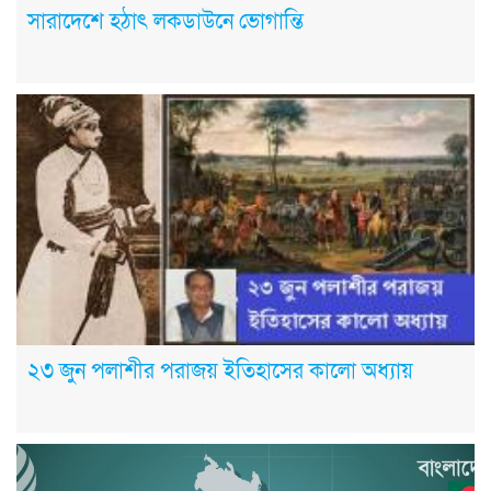
সারাদেশে হঠাৎ লকডাউনে ভোগান্তি
২৩ জুন পলাশীর পরাজয় ইতিহাসের কালো অধ্যায়