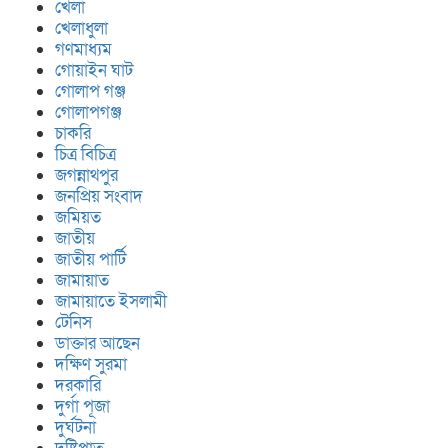
খেলা
খেলাধুলা
গণমাধ্যম
গোয়াইন ঘাট
গোলাপ গঞ্জ
গোলাপগঞ্জ
চাকরি
চিত্র বিচিত্র
জগন্নাথপুর
জনপ্রিয় সংবাদ
জমিয়ত
জাতীয়
জাতীয় পার্টি
জামায়াত
জামায়াতে ইসলামী
টেনিস
ডাক্তার আছেন
দক্ষিণ সুরমা
দরকারি
দুর্গা পূজা
দুর্ঘটনা