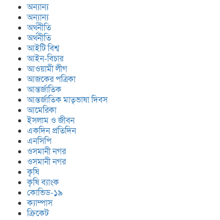
অন্যান্য
অন্যান্য
লজ্জতুন নেছা উচ্চবিদ্যালয়ের সাবেক সহকারী
অর্থনীতি
প্রধান শিক্ষক ফারুক ইকবাল,র মৃ’ত্যু’তে
অর্থনীতি
সাবেক বর্তমান ছাত্র ছাত্রী ও শিক্ষকদের শো’ক
প্রকাশ
আইটি বিশ্ব
আইন-বিচার
আওয়ামী লীগ
আজকের পত্রিকা
আন্তর্জাতিক
আন্তর্জাতিক মাতৃভাষা দিবস
আমেরিকা
ইসলাম ও জীবন
একদিন প্রতিদিন
এনসিপি
ওসমানী নগর
ওসমানী নগর
কৃষি
কৃষি ব্যাংক
কোভিড-১৯
ক্যাম্পাস
ক্রিকেট