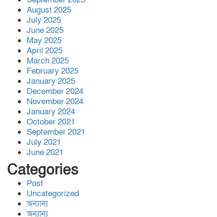
August 2025
July 2025
ব্রিটেনে বিশ্বনাথের ইছমাইল উদ্দিনের ব্যাচেল,র
June 2025
ডিগ্রী অর্জন।
May 2025
April 2025
March 2025
February 2025
সিডস অফ সাদাকাহ কর্তৃক বিশ্বনাথের
January 2025
আমতৈল গ্রামে তিনটি পরিবার পেলো মাথা
December 2024
গোঁ’জা’র ঠাঁ’ই
November 2024
January 2024
October 2021
September 2021
জালালাবাদ অ্যাসোসিয়েশন নির্বাচন-স্বচ্ছতা,
July 2021
জবাবদিহিতা প্রতিষ্ঠার অঙ্গীকার ‘কামরুল-
এলাহী-জসিম-লোকমান’ প্যানেল পরিচিতি
June 2021
সভা
Categories
Post
বিশ্বনাথ,র অলংকারীতে ইষ্ট রহিমপুর
Uncategorized
ডেভেলপমেন্ট ট্রাস্টের উদ্দ্যোগে প্রবাসী
অর্থায়নে সোলার সংযোগ প্রকল্পের উদ্ভোধন
অন্যান্য
অন্যান্য