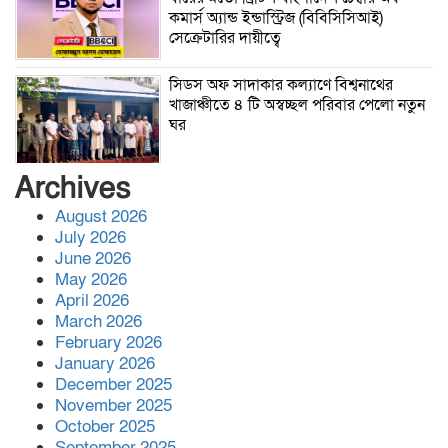
কমার্স অ্যান্ড ইন্ডাস্ট্রিজ (বিবিসিসিআই)
সেক্রেটারির দায়ীত্বে
সিডস অফ সাদাকার কল্যাণে বিশ্বনাথের
খাজাঞ্চীতে ৪ টি অস্বচ্ছল পরিবার পেলো নতুন
ঘর
Archives
জুলাই সনদ অক্ষরে অক্ষরে বাস্তবায়নের
প্রতিশ্রুতি দিলেও ক্ষমতা গ্রহনের পর তা ভুলে
August 2026
গেছেন প্রধানমন্ত্রী—অধ্যক্ষ নজরুল ইসলাম
July 2026
June 2026
May 2026
বিশ্বনাথে জুলাই দিবস উপলক্ষে গণমিছিল
April 2026
বাস্তবায়নে থানার অফিসার ইনচার্জের সঙ্গে ১১
March 2026
দলীয় ঐক্যের মতবিনিময়
February 2026
January 2026
December 2025
সহকারী অধ্যাপক (পিডিয়াট্রিক্স) পদে পদোন্নতি
November 2025
পেলেন মানবিক চিকিৎসক ডা. মো. আজিজুল
October 2025
ইসলাম
September 2025