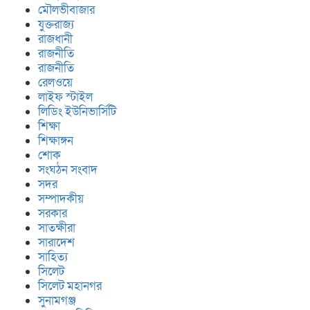
মৌলভীবাজার
যুক্তরাজ্য
রাজধানী
রাজনীতি
রাজনীতি
রেলওয়ে
লাইফ স্টাইল
লিডিং ইউনিভার্সিটি
শিক্ষা
শিক্ষাঙ্গন
শোক
সংঘঠন সংবাদ
সদর
সম্পাদকীয়
সরকার
সাতক্ষীরা
সারাদেশ
সাহিত্য
সিলেট
সিলেট মহানগর
সুনামগঞ্জ