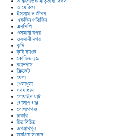
আন্তর্জাতিক মাতৃভাষা দিবস
আমেরিকা
ইসলাম ও জীবন
একদিন প্রতিদিন
এনসিপি
ওসমানী নগর
ওসমানী নগর
কৃষি
কৃষি ব্যাংক
কোভিড-১৯
ক্যাম্পাস
ক্রিকেট
খেলা
খেলাধুলা
গণমাধ্যম
গোয়াইন ঘাট
গোলাপ গঞ্জ
গোলাপগঞ্জ
চাকরি
চিত্র বিচিত্র
জগন্নাথপুর
জনপ্রিয় সংবাদ