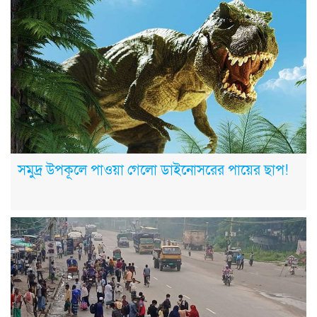
সমুদ্র উপকূলে পাওয়া গেলো ডাইনোসরের পায়ের ছাপ!