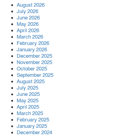
খাজাঞ্চীতে ৪ টি অস্বচ্ছল পরিবার পেলো নতুন
August 2026
ঘর
July 2026
June 2026
May 2026
জুলাই সনদ অক্ষরে অক্ষরে বাস্তবায়নের
April 2026
প্রতিশ্রুতি দিলেও ক্ষমতা গ্রহনের পর তা ভুলে
March 2026
গেছেন প্রধানমন্ত্রী—অধ্যক্ষ নজরুল ইসলাম
February 2026
January 2026
December 2025
বিশ্বনাথে জুলাই দিবস উপলক্ষে গণমিছিল
November 2025
বাস্তবায়নে থানার অফিসার ইনচার্জের সঙ্গে ১১
October 2025
দলীয় ঐক্যের মতবিনিময়
September 2025
August 2025
July 2025
সহকারী অধ্যাপক (পিডিয়াট্রিক্স) পদে পদোন্নতি
June 2025
পেলেন মানবিক চিকিৎসক ডা. মো. আজিজুল
May 2025
ইসলাম
April 2025
March 2025
February 2025
ব্রিটেনে বিশ্বনাথের ইছমাইল উদ্দিনের ব্যাচেল,র
January 2025
ডিগ্রী অর্জন।
December 2024