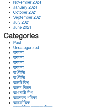
November 2024
January 2024
October 2021
September 2021
সিডস অফ সাদাকাহ কর্তৃক বিশ্বনাথের
July 2021
আমতৈল গ্রামে তিনটি পরিবার পেলো মাথা
গোঁ’জা’র ঠাঁ’ই
June 2021
Categories
Post
জালালাবাদ অ্যাসোসিয়েশন নির্বাচন-স্বচ্ছতা,
Uncategorized
জবাবদিহিতা প্রতিষ্ঠার অঙ্গীকার ‘কামরুল-
এলাহী-জসিম-লোকমান’ প্যানেল পরিচিতি
অন্যান্য
সভা
অন্যান্য
অন্যান্য
অন্যান্য
বিশ্বনাথ,র অলংকারীতে ইষ্ট রহিমপুর
অর্থনীতি
ডেভেলপমেন্ট ট্রাস্টের উদ্দ্যোগে প্রবাসী
অর্থনীতি
অর্থায়নে সোলার সংযোগ প্রকল্পের উদ্ভোধন
আইটি বিশ্ব
আইন-বিচার
আওয়ামী লীগ
আজকের পত্রিকা
আন্তর্জাতিক