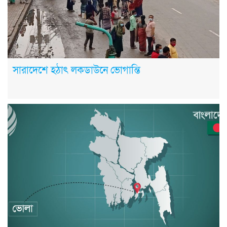
সারাদেশে হঠাৎ লকডাউনে ভোগান্তি