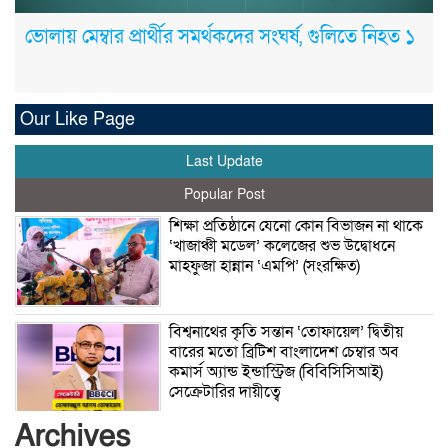
ভোলায় মেম্বার প্রার্থীর সমর্থকদের সংঘর্ষ, গুলিতে নিহত ১
Our Like Page
Last Update
Popular Post
শিক্ষা প্রতিষ্ঠানে যেনো কোন বিভাজন না থাকে
‘খাজাঞ্চী মডেল’ কলেজের শুভ উদ্বোধনে
মাহফুজা হান্নান ‘এমপি’ (সংরক্ষিত)
বিশ্বনাথের কৃতি সন্তান ‘তোফায়েল’ দ্বিতীয়
বারের মতো ব্রিটিশ বাংলাদেশ চেম্বার অব
কমার্স অ্যান্ড ইন্ডাস্ট্রিজ (বিবিসিসিআই)
সেক্রেটারির দায়ীত্বে
Archives
সিডস অফ সাদাকার কল্যাণে বিশ্বনাথের