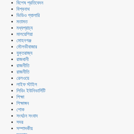
বিশেষ প্রতিবেদন
বিশ্বনাথ
ভিডিও গ্যালারি
মতামত
মধ্যপ্রাচ্য
মালয়েশিয়া
মোহনগঞ্জ
মৌলভীবাজার
যুক্তরাজ্য
রাজধানী
রাজনীতি
রাজনীতি
রেলওয়ে
লাইফ স্টাইল
লিডিং ইউনিভার্সিটি
শিক্ষা
শিক্ষাঙ্গন
শোক
সংঘঠন সংবাদ
সদর
সম্পাদকীয়