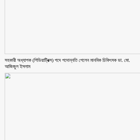
সহকারী অধ্যাপক (পিডিয়াট্রিক্স) পদে পদোন্নতি পেলেন মানবিক চিকিৎসক ডা. মো.
আজিজুল ইসলাম