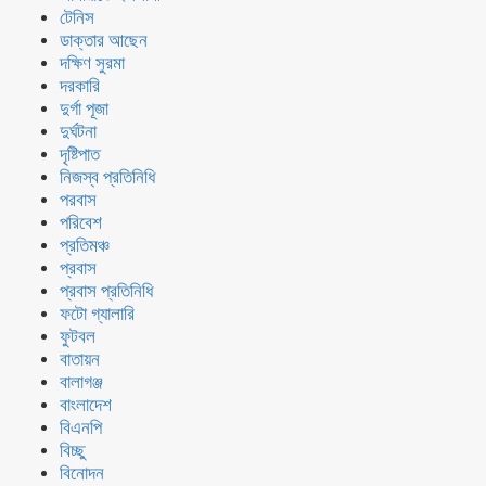
টেনিস
ডাক্তার আছেন
দক্ষিণ সুরমা
দরকারি
দুর্গা পূজা
দুর্ঘটনা
দৃষ্টিপাত
নিজস্ব প্রতিনিধি
পরবাস
পরিবেশ
প্রতিমঞ্চ
প্রবাস
প্রবাস প্রতিনিধি
ফটো গ্যালারি
ফুটবল
বাতায়ন
বালাগঞ্জ
বাংলাদেশ
বিএনপি
বিচ্ছু
বিনোদন