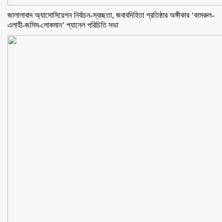
জালালাবাদ অ্যাসোসিয়েশন নির্বাচন-স্বচ্ছতা, জবাবদিহিতা প্রতিষ্ঠার অঙ্গীকার ‘কামরুল-
এলাহী-জসিম-লোকমান’ প্যানেল পরিচিতি সভা