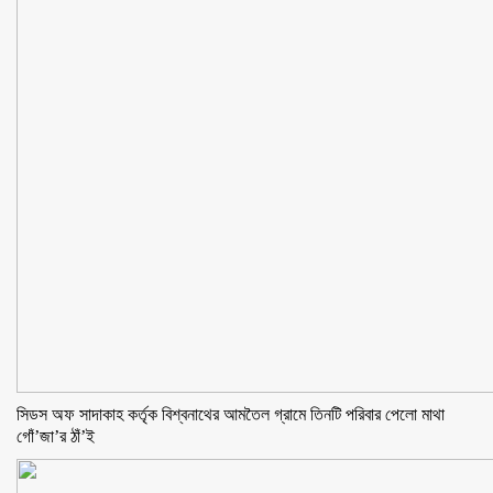
সিডস অফ সাদাকাহ কর্তৃক বিশ্বনাথের আমতৈল গ্রামে তিনটি পরিবার পেলো মাথা
গোঁ’জা’র ঠাঁ’ই