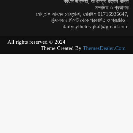
প্রধান উপদেষ্টা, আখলাকুর রহমান পান্না
সম্পাদক ও প্রকাশক
মোস্তাক আহমদ মোস্তাফা, মোবাইল 01716935647,
জিন্দাবাজার সিলেট থেকে প্রকাশিত ও প্রচারিত।
dailysylheterajkal@gmail.com
All rights reserved © 2024
Theme Created By
ThemesDealer.Com