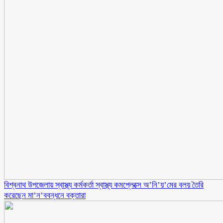
বিশ্বনাথ উপজেলায় স্বাস্থ্য কর্মকর্তা স্বাস্থ্য কমপ্লেক্সে অ’নি’য়’মের বলয় তৈরি
করেছেন মা’ন’ববন্ধনে বক্তারা