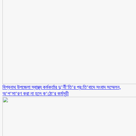
বিশ্বনাথ উপজেলা স্বাস্থ্য কর্মকর্তার দু’র্নী’তি’র প্র:তি’বাদে সংবাদ সম্মেলন,
অ’প’সা’রণ করা না হলে ক’ঠো’র কর্মসূচী