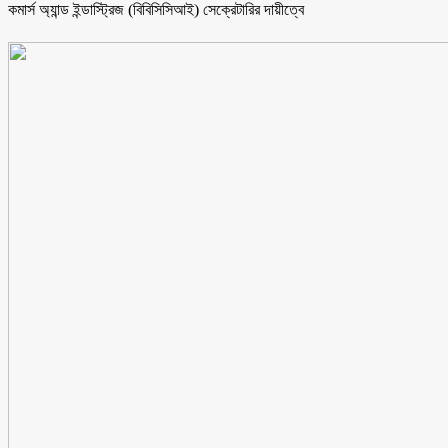
কমার্স অ্যান্ড ইন্ডাস্ট্রিজ (বিবিসিসিআই) সেক্রেটারির দায়ীত্বে