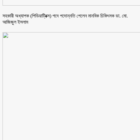
সহকারী অধ্যাপক (পিডিয়াট্রিক্স) পদে পদোন্নতি পেলেন মানবিক চিকিৎসক ডা. মো.
আজিজুল ইসলাম