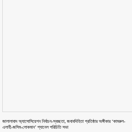
জালালাবাদ অ্যাসোসিয়েশন নির্বাচন-স্বচ্ছতা, জবাবদিহিতা প্রতিষ্ঠার অঙ্গীকার ‘কামরুল-
এলাহী-জসিম-লোকমান’ প্যানেল পরিচিতি সভা