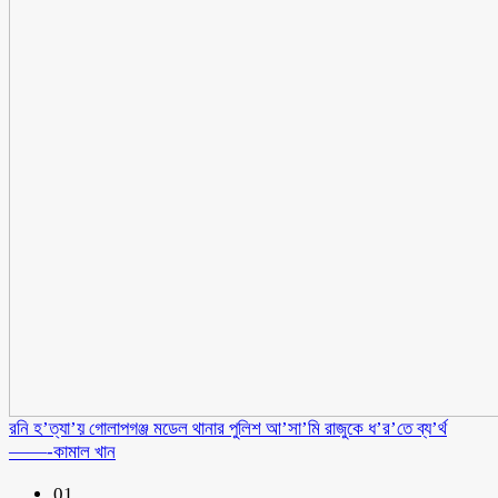
রনি হ’ত্যা’য় গোলাপগঞ্জ মডেল থানার পুলিশ আ’সা’মি রাজুকে ধ’র’তে ব্য’র্থ
——-কামাল খান
01