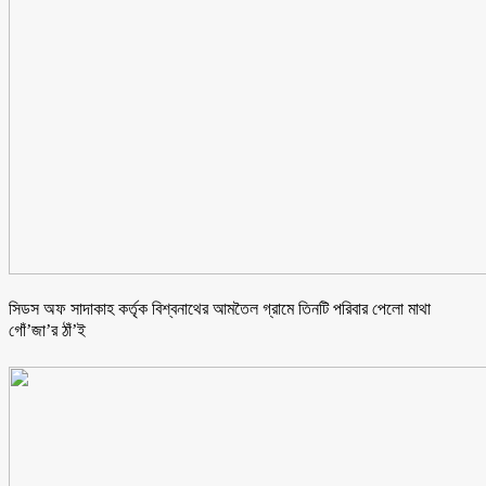
সিডস অফ সাদাকাহ কর্তৃক বিশ্বনাথের আমতৈল গ্রামে তিনটি পরিবার পেলো মাথা
গোঁ’জা’র ঠাঁ’ই