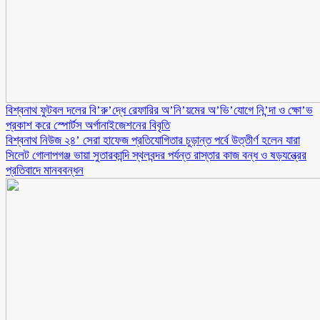
বিশ্বনাথ ফুটবল দলের বি’রু’দ্ধে রেফারির অ’নি’য়মের অ’ভি’যোগে নি’ন্দা ও ক্ষো’ভ
প্রকাশ করে স্পোর্টস অর্গানাইজেশনের বিবৃতি
বিশ্বনাথ নিউজ ২৪’ সেরা হাফেজ প্রতিযোগিতার চুড়ান্ত পর্বে উত্তীর্ণ হলেন যারা
সিলেট গোলাপগঞ্জ ভায়া সুতারকান্দি স্থলবন্দর পর্যন্ত রাস্তার কাজ বন্ধ ও ষড়যন্ত্রের
প্রতিবাদে মানববন্ধন