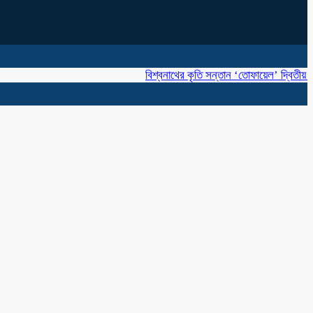
বিশ্বনাথের কৃতি সন্তান ‘তোফায়েল’ দ্বিতীয় বারের মতো