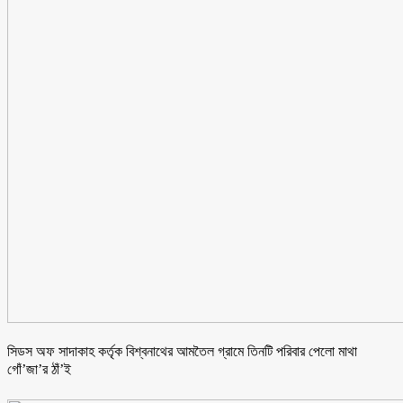
সিডস অফ সাদাকাহ কর্তৃক বিশ্বনাথের আমতৈল গ্রামে তিনটি পরিবার পেলো মাথা
গোঁ’জা’র ঠাঁ’ই