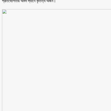
প্রতিযোগিতায় অষ্টম স্থানে কৃতিত্ব অর্জন।