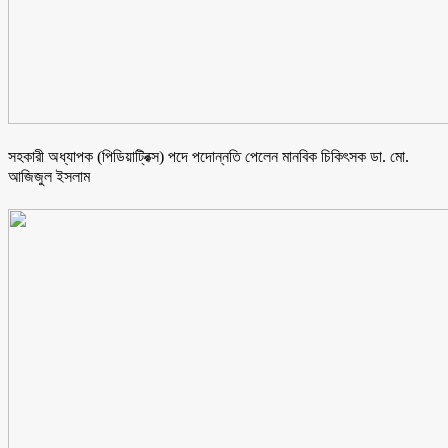
সহকারী অধ্যাপক (পিডিয়াট্রিক্স) পদে পদোন্নতি পেলেন মানবিক চিকিৎসক ডা. মো.
আজিজুল ইসলাম