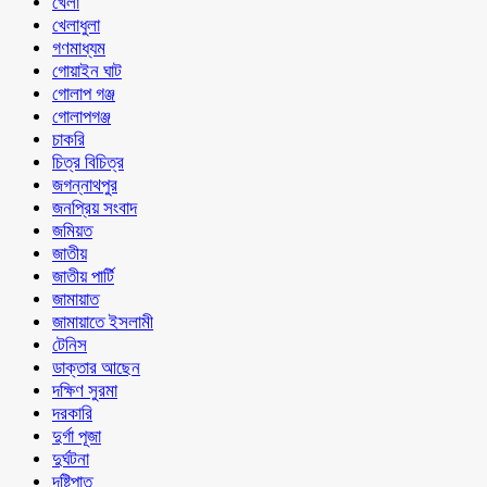
খেলা
খেলাধুলা
গণমাধ্যম
গোয়াইন ঘাট
গোলাপ গঞ্জ
গোলাপগঞ্জ
চাকরি
চিত্র বিচিত্র
জগন্নাথপুর
জনপ্রিয় সংবাদ
জমিয়ত
জাতীয়
জাতীয় পার্টি
জামায়াত
জামায়াতে ইসলামী
টেনিস
ডাক্তার আছেন
দক্ষিণ সুরমা
দরকারি
দুর্গা পূজা
দুর্ঘটনা
দৃষ্টিপাত