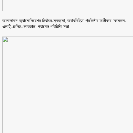
জালালাবাদ অ্যাসোসিয়েশন নির্বাচন-স্বচ্ছতা, জবাবদিহিতা প্রতিষ্ঠার অঙ্গীকার ‘কামরুল-
এলাহী-জসিম-লোকমান’ প্যানেল পরিচিতি সভা