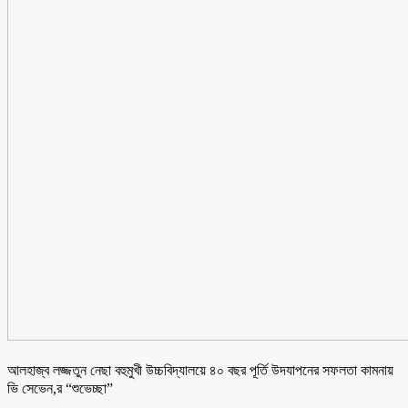
আলহাজ্ব লজ্জতুন নেছা বহুমুখী উচ্চবিদ্যালয়ে ৪০ বছর পূর্তি উদযাপনের সফলতা কামনায়
ভি সেভেন,র “শুভেচ্ছা”