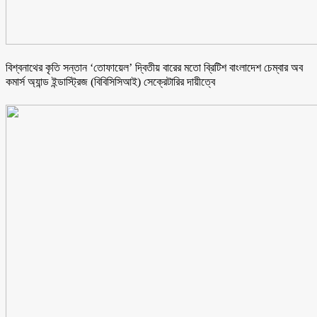
বিশ্বনাথের কৃতি সন্তান ‘তোফায়েল’ দ্বিতীয় বারের মতো ব্রিটিশ বাংলাদেশ চেম্বার অব
কমার্স অ্যান্ড ইন্ডাস্ট্রিজ (বিবিসিসিআই) সেক্রেটারির দায়ীত্বে