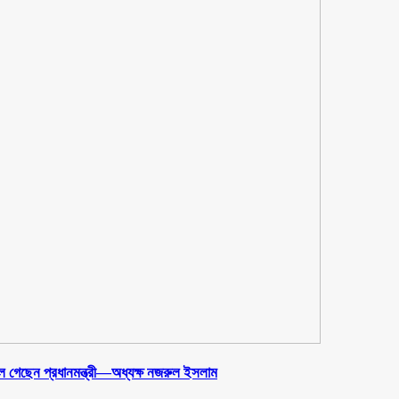
ুলে গেছেন প্রধানমন্ত্রী—অধ্যক্ষ নজরুল ইসলাম