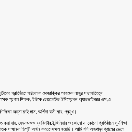
েন্টারের প্রতিষ্ঠাতা পরিচালক মোজাক্কির আহমেদ নাজুর সভাপতিত্বে
র সাবেক প্রধান শিক্ষক, ইউকে রেগুলেটেড ইমিগ্রেশন অ্যাডভাইজার এস,এ
ষিকা অন্না রুহি দাস, অর্পিতা রানী নাথ, প্রমুখ।
রা যায়, যেমনঃ-জজ ব্যারিস্টার,ইন্জিনিয়ার ও কোনো না কোনো প্রতিষ্ঠানে সু-শিক্ষা
্নাতক সম্মাননা ডিগ্রী অর্জন করতে সক্ষম হয়েছি। আমি যদি অজপাড়া গ্রামের ছেলে