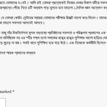
া! পারতে তোমাদের হ-বেই। আমি চাই তোমরা প্রত্যেকেই নিজের মেধার বিকাশ ঘটিয়ে স
রান্তে পৌঁছে নিতে ৪টি অভ্যাস গড়ে তুলতে হবে তাহলো ১.দৈনিক জ্ঞান অন্বেষণ করা, ২.
য় যে তোমরা কোচিং সেন্টারের স্যাররা তোমাদের পরীক্ষার রিজাল্ট ভালো করে দিবেন। 
ত রাখো তাহলে সফলতা আসবেই আসবে।
াঁর দিকনির্দেশনা মূলক বক্তব্যে প্রতিষ্ঠানের সফলতা ও পরিকল্পনা প্রকাশের এক পর্যায়
ষ্য বানিজ্যিক নয় এর স্হীর লক্ষ্য হলো সমাজের রন্ধ্রে রন্ধ্রে সুশিক্ষার আলো ছড়িয়ে
মড়ে মুচড়ে না যায়। সবাই যাতে সুশিক্ষিত হয়ে গড়ে উঠে। এবং নিজেকে কর্মজীবি হিসেবে 
না স্মারক প্রদানের মাধ্যমে
 marked
*