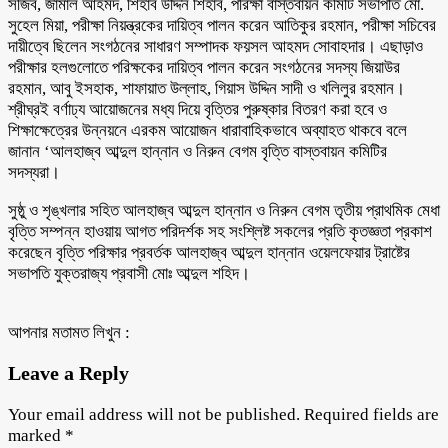
সজিব, জামাল আহমদ, শিহাব উদ্দিন শিহাব, পরিক্ষা বাস্তবায়ন কমিটি সভাপতি মো.
সুহেল মিয়া, পরীক্ষা নিয়ন্ত্রকের দায়িত্ব পালন করেন আতিকুর রহমান, পরীক্ষা সচিবের
দায়ীত্বে ছিলেন সংগঠনের সাধারণ সম্পাদক ফয়সল আহমদ সোবাহদার। এছাড়াও
পরীক্ষার হলগুলোতে পরিক্ষকের দায়িত্ব পালন করেন সংগঠনের সদস্য জিয়াউর
রহমান, আবু ইসহাক, শাফায়াত উল্লাহ, গিয়াস উদ্দিন সাদী ও খলিলুর রহমান।
শ্রীঘ্রই বর্ণাঢ্য আয়োজনের মধ্য দিয়ে বৃত্তির পুরুষ্কার বিতরণ করা হবে ও
শিক্ষাক্ষেত্রের উন্নয়নে এরকম আয়োজন ধারাবাহিকভাবে অব্যাহত থাকবে বলে
জানান ‘আলহাজ্ব আব্দুল হান্নান ও নিরুন বেগম বৃত্তি বাস্তবায়ন কমিটির
সদস্যরা।
সুষ্ঠু ও শৃঙ্খলার সহিত আলহাজ্ব আব্দুল হান্নান ও নিরুন বেগম তৃতীয় প্রাথমিক মেধা
বৃত্তি সম্পন্ন হাওয়ায় আগত পরিদর্শক সহ সংশ্লিষ্ট সকলের প্রতি কৃতজ্ঞতা প্রকাশ
করেছেন বৃত্তি পরিক্ষার প্রবর্তক আলহাজ্ব আব্দুল হান্নান ওয়েলফেয়ার ট্রাষ্টের
সভাপতি যুক্তরাজ্য প্রবাসী মোঃ আব্দুল শহিদ।
আপনার মতামত লিখুন :
Leave a Reply
Your email address will not be published.
Required fields are
marked
*