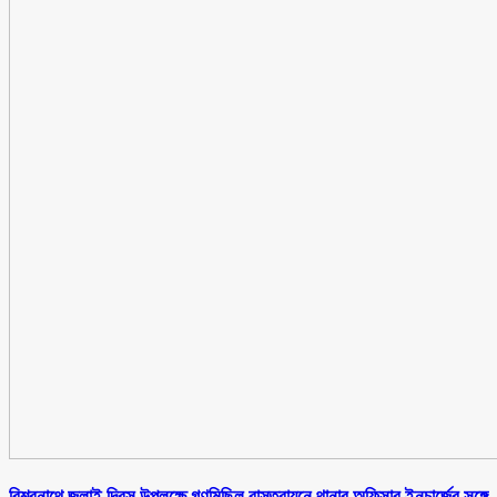
বিশ্বনাথে জুলাই দিবস উপলক্ষে গণমিছিল বাস্তবায়নে থানার অফিসার ইনচার্জের সঙ্গে