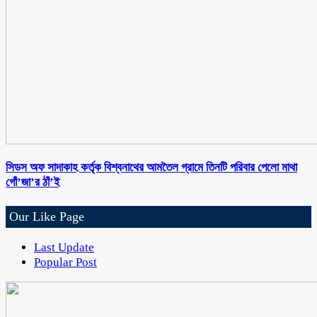
সিডস অফ সাদাকাহ কর্তৃক বিশ্বনাথের আমতৈল গ্রামে তিনটি পরিবার পেলো মাথা
গোঁ’জা’র ঠাঁ’ই
Our Like Page
Last Update
Popular Post