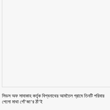
সিডস অফ সাদাকাহ কর্তৃক বিশ্বনাথের আমতৈল গ্রামে তিনটি পরিবার
পেলো মাথা গোঁ’জা’র ঠাঁ’ই