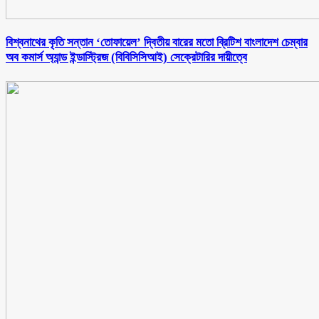
বিশ্বনাথের কৃতি সন্তান ‘তোফায়েল’ দ্বিতীয় বারের মতো ব্রিটিশ বাংলাদেশ চেম্বার
অব কমার্স অ্যান্ড ইন্ডাস্ট্রিজ (বিবিসিসিআই) সেক্রেটারির দায়ীত্বে