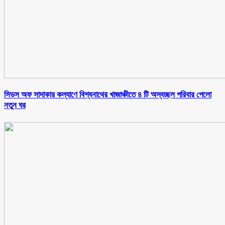
সিডস অফ সাদাকার কল্যাণে বিশ্বনাথের খাজাঞ্চীতে ৪ টি অস্বচ্ছল পরিবার পেলো
নতুন ঘর