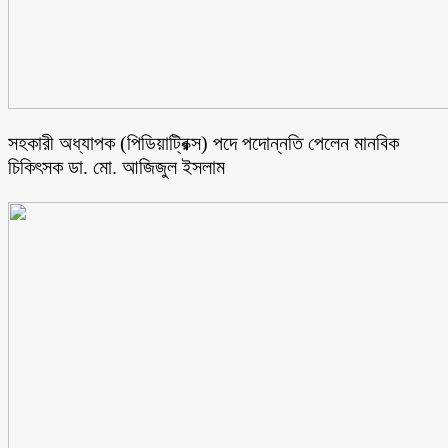
সহকারী অধ্যাপক (পিডিয়াট্রিক্স) পদে পদোন্নতি পেলেন মানবিক
চিকিৎসক ডা. মো. আজিজুল ইসলাম