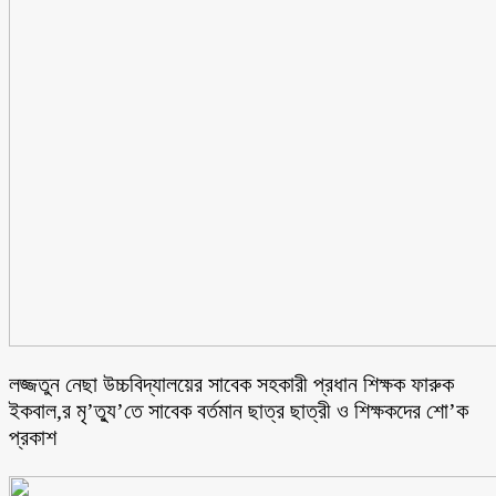
লজ্জতুন নেছা উচ্চবিদ্যালয়ের সাবেক সহকারী প্রধান শিক্ষক ফারুক
ইকবাল,র মৃ’ত্যু’তে সাবেক বর্তমান ছাত্র ছাত্রী ও শিক্ষকদের শো’ক
প্রকাশ