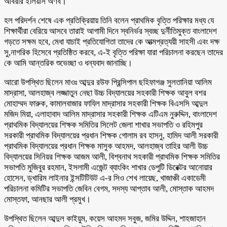
আবরার ইলিয়াস অর্ণব।
হল পরিদর্শন শেষে এক প্রতিক্রিয়ায় তিনি বলেন প্রাথমিক বৃত্তি পরিক্ষার মধ্য যে
শিক্ষার্থীরা বেরিয়ে আসবে তারাই আগামী দিনে স্বনির্ভর স্বচ্ছ দুর্নীতিমুক্ত বাংলাদেশ
গড়তে সক্ষম হবে, মেধা যাচাই প্রতিযোগিতা তাদের কে আত্মপ্রত্যয়ী সাহসী এবং দক্ষ
সু,নাগরিক হিসেবে প্রতিষ্ঠিত করবে, এ-ই বৃত্তি পরিক্ষা যারা পরিচালনা করছেন তাদের
কে আমি আন্তরিক শুভেচ্ছা ও ধন্যবাদ জানাচ্ছি।
আরো উপস্থিত ছিলেন মাওঃ আব্দুর রউফ প্রিন্সিপাল ছহিফাগঞ্জ সুলতানিয়া আলিম
মাদ্রাসা, আলহাজ্ব লজ্জাতুন নেছা উচ্চ বিদ্যালয়ের সহকারী শিক্ষক আবুল বশর
মোহাম্মদ ফারুক, কামালবাজার ফাযিল মাদ্রাসার সহকারী শিক্ষক বিএসসি আব্দুল
মজিদ মিয়া, এলাহাবাদ আলিম মাদ্রাসার সহকারী শিক্ষক এটিএম নুরুদ্দিন, বাংলাদেশ
প্রাথমিক বিদ্যালয়ের শিক্ষক সমিতির সিলেট জেলা শাখার সভাপতি ও রহিমপুর
সরকারী প্রাথমিক বিদ্যালয়ের প্রধান শিক্ষক গোলাম রব হাসনু, হামিদ আলী সরকারী
প্রাথমিক বিদ্যালয়ের প্রধান শিক্ষক মাসুক আহমদ, আলহাজ্ব তাহির আলী উচ্চ
বিদ্যালয়ের সিনিয়র শিক্ষক আজম আলী, বিশ্বনাথ সহকারী প্রাথমিক শিক্ষক সমিতির
সভাপতি মুজিবুর রহমান, ইসলামী এজেন্ট ব্যাংকিং শাখার ডেপুটি ডিরেক্টর আনোয়ার
হোসেন, ড্খারিম লাইনার ইন্সটিটিউট এ-র সিও শেখ লায়েছ, খাজাঞ্চী একাডেমী
পরিচালনা কমিটির সভাপতি জেবিন বেগম, সদস্য আপ্তাব আলী, মোস্তাক আহমদ
মোস্তফা, আনছার আলী প্রমুখ।
উপস্থিত ছিলেন আব্দুল কাইয়ুম, কয়েস আহমদ সবুজ, জমির উদ্দিন, শাহজাহান