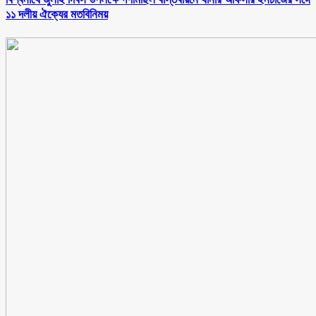
১১ দলীয় ঐক্যের মতবিনিময়