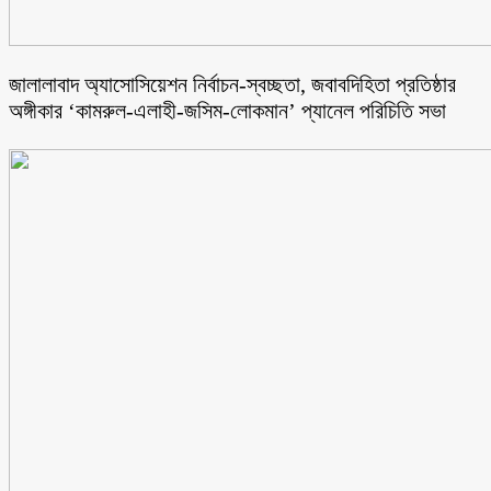
জালালাবাদ অ্যাসোসিয়েশন নির্বাচন-স্বচ্ছতা, জবাবদিহিতা প্রতিষ্ঠার
অঙ্গীকার ‘কামরুল-এলাহী-জসিম-লোকমান’ প্যানেল পরিচিতি সভা