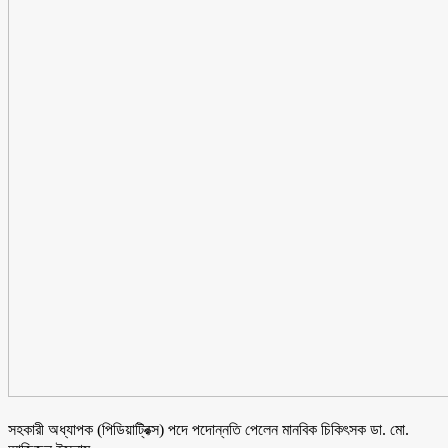
সহকারী অধ্যাপক (পিডিয়াট্রিক্স) পদে পদোন্নতি পেলেন মানবিক চিকিৎসক ডা. মো.