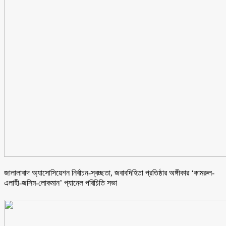
জালালাবাদ অ্যাসোসিয়েশন নির্বাচন-স্বচ্ছতা, জবাবদিহিতা প্রতিষ্ঠার অঙ্গীকার ‘কামরুল-
এলাহী-জসিম-লোকমান’ প্যানেল পরিচিতি সভা