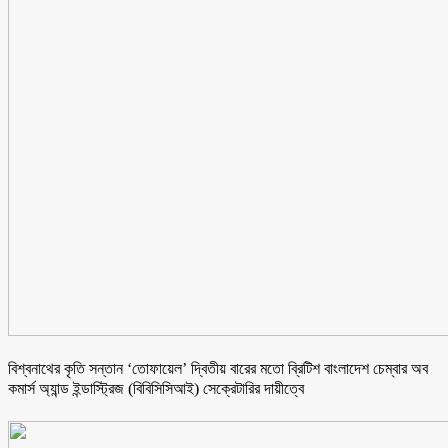
বিশ্বনাথের কৃতি সন্তান ‘তোফায়েল’ দ্বিতীয় বারের মতো ব্রিটিশ বাংলাদেশ চেম্বার অব
কমার্স অ্যান্ড ইন্ডাস্ট্রিজ (বিবিসিসিআই) সেক্রেটারির দায়ীত্বে