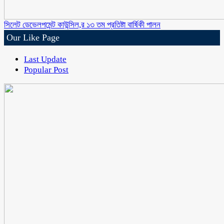
সিলেট ডেভেলপমেন্ট কাউন্সিল,র ১৩ তম প্রতিষ্টা বার্ষিকী পালন
Our Like Page
Last Update
Popular Post