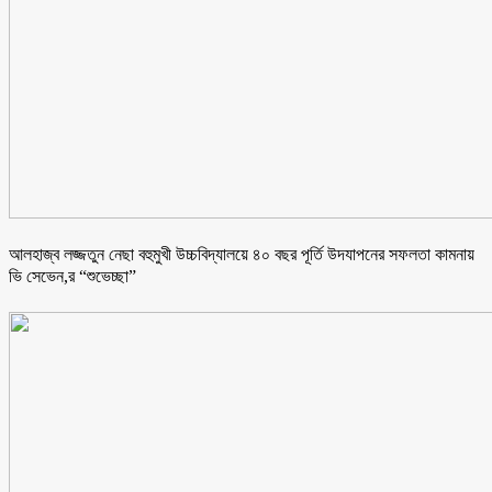
আলহাজ্ব লজ্জতুন নেছা বহুমুখী উচ্চবিদ্যালয়ে ৪০ বছর পূর্তি উদযাপনের সফলতা কামনায়
ভি সেভেন,র “শুভেচ্ছা”