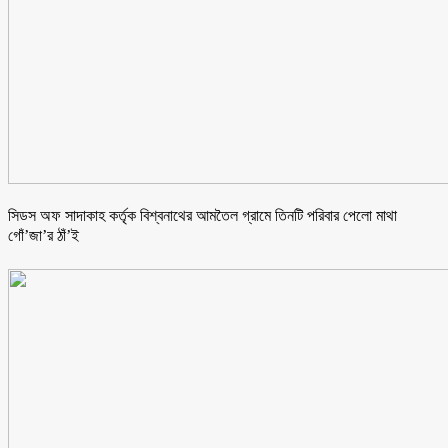
সিডস অফ সাদাকাহ কর্তৃক বিশ্বনাথের আমতৈল গ্রামে তিনটি পরিবার পেলো মাথা
গোঁ’জা’র ঠাঁ’ই