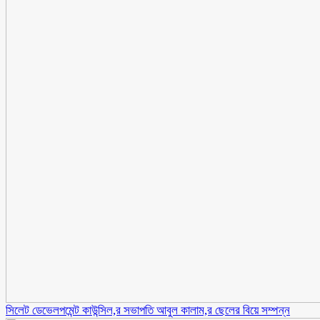
সিলেট ডেভেলপমেন্ট কাউন্সিল,র সভাপতি আবুল কালাম,র ছেলের বিয়ে সম্পন্ন