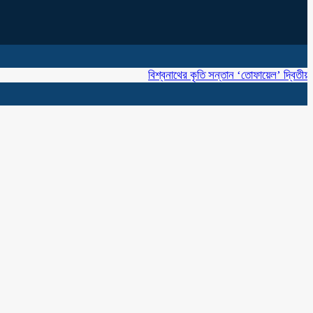
বিশ্বনাথের কৃতি সন্তান ‘তোফায়েল’ দ্বিতীয় বারের মতো