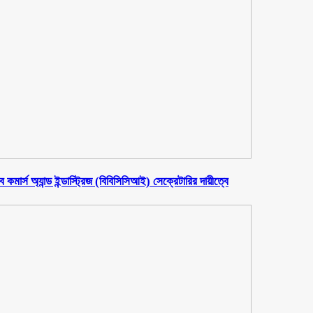
মার্স অ্যান্ড ইন্ডাস্ট্রিজ (বিবিসিসিআই) সেক্রেটারির দায়ীত্বে