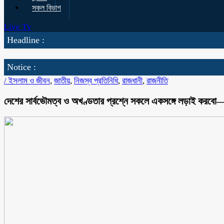
সকল বিভাগ
Live Tv
Headline :
Notice :
/
ইসলাম ও জীবন
,
জাতীয়
,
নিজস্ব প্রতিনিধি
,
রাজধানী
,
রাজনীতি
দেশের সার্বভৌমত্ব ও অখণ্ডতার প্রশ্নে সকলে একসঙ্গে লড়াই করবো—ম