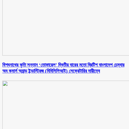
বিশ্বনাথের কৃতি সন্তান ‘তোফায়েল’ দ্বিতীয় বারের মতো ব্রিটিশ বাংলাদেশ চেম্বার
অব কমার্স অ্যান্ড ইন্ডাস্ট্রিজ (বিবিসিসিআই) সেক্রেটারির দায়ীত্বে