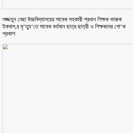
লজ্জতুন নেছা উচ্চবিদ্যালয়ের সাবেক সহকারী প্রধান শিক্ষক ফারুক
ইকবাল,র মৃ’ত্যু’তে সাবেক বর্তমান ছাত্র ছাত্রী ও শিক্ষকদের শো’ক
প্রকাশ