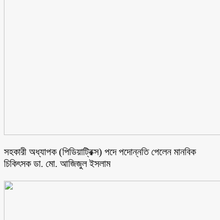
সহকারী অধ্যাপক (পিডিয়াট্রিক্স) পদে পদোন্নতি পেলেন মানবিক
চিকিৎসক ডা. মো. আজিজুল ইসলাম