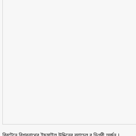
ব্রিটেনে বিশ্বনাথের ইছমাইল উদ্দিনের ব্যাচেল,র ডিগ্রী অর্জন।