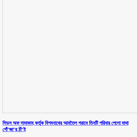
সিডস অফ সাদাকাহ কর্তৃক বিশ্বনাথের আমতৈল গ্রামে তিনটি পরিবার পেলো মাথা
গোঁ’জা’র ঠাঁ’ই