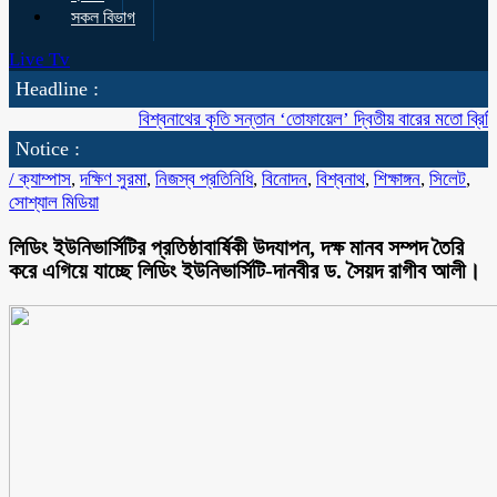
সকল বিভাগ
Live Tv
Headline :
বিশ্বনাথের কৃতি সন্তান ‘তোফায়েল’ দ্বিতীয় বারের মতো ব্রিটিশ বাংলাদ
Notice :
/
ক্যাম্পাস
,
দক্ষিণ সুরমা
,
নিজস্ব প্রতিনিধি
,
বিনোদন
,
বিশ্বনাথ
,
শিক্ষাঙ্গন
,
সিলেট
,
সোশ্যাল মিডিয়া
লিডিং ইউনিভার্সিটির প্রতিষ্ঠাবার্ষিকী উদযাপন, দক্ষ মানব সম্পদ তৈরি
করে এগিয়ে যাচ্ছে লিডিং ইউনিভার্সিটি-দানবীর ড. সৈয়দ রাগীব আলী।