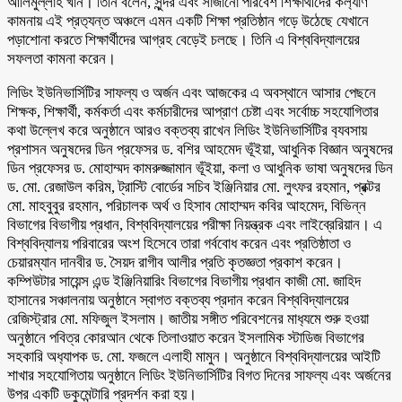
আলিমুল্লাহ খান। তিনি বলেন, সুন্দর এবং সাজানো পরিবেশ শিক্ষার্থীদের কল‍্যাণ
কামনায় এই প্রত‍্যন্ত অঞ্চলে এমন একটি শিক্ষা প্রতিষ্ঠান গড়ে উঠেছে যেখানে
পড়াশোনা করতে শিক্ষার্থীদের আগ্রহ বেড়েই চলছে। তিনি এ বিশ্ববিদ্যালয়ের
সফলতা কামনা করেন।
লিডিং ইউনিভার্সিটির সাফল্য ও অর্জন এবং আজকের এ অবস্থানে আসার পেছনে
শিক্ষক, শিক্ষার্থী, কর্মকর্তা এবং কর্মচারীদের আপ্রাণ চেষ্টা এবং সর্বোচ্চ সহযোগিতার
কথা উল্লেখ করে অনুষ্ঠানে আরও বক্তব্য রাখেন লিডিং ইউনিভার্সিটির ব‍্যবসায়
প্রশাসন অনুষদের ডিন প্রফেসর ড. বশির আহমেদ ভূঁইয়া, আধুনিক বিজ্ঞান অনুষদের
ডিন প্রফেসর ড. মোহাম্মদ কামরুজ্জামান ভূঁইয়া, কলা ও আধুনিক ভাষা অনুষদের ডিন
ড. মো. রেজাউল করিম, ট্রাস্টি বোর্ডের সচিব ইঞ্জিনিয়ার মো. লুৎফর রহমান, প্রক্টর
মো. মাহবুবুর রহমান, পরিচালক অর্থ ও হিসাব মোহাম্মদ কবির আহমেদ, বিভিন্ন
বিভাগের বিভাগীয় প্রধান, বিশ্ববিদ্যালয়ের পরীক্ষা নিয়ন্ত্রক এবং লাইব্রেরিয়ান। এ
বিশ্ববিদ্যালয় পরিবারের অংশ হিসেবে তারা গর্ববোধ করেন এবং প্রতিষ্ঠাতা ও
চেয়ারম্যান দানবীর ড. সৈয়দ রাগীব আলীর প্রতি কৃতজ্ঞতা প্রকাশ করেন।
কম্পিউটার সায়েন্স এন্ড ইঞ্জিনিয়ারিং বিভাগের বিভাগীয় প্রধান কাজী মো. জাহিদ
হাসানের সঞ্চালনায় অনুষ্ঠানে স্বাগত বক্তব্য প্রদান করেন বিশ্ববিদ্যালয়ের
রেজিস্ট্রার মো. মফিজুল ইসলাম। জাতীয় সঙ্গীত পরিবেশনের মাধ‍্যমে শুরু হওয়া
অনুষ্ঠানে পবিত্র কোরআন থেকে তিলাওয়াত করেন ইসলামিক স্টাডিজ বিভাগের
সহকারি অধ‍্যাপক ড. মো. ফজলে এলাহী মামুন। অনুষ্ঠানে বিশ্ববিদ্যালয়ের আইটি
শাখার সহযোগিতায় অনুষ্ঠানে লিডিং ইউনিভার্সিটির বিগত দিনের সাফল্য এবং অর্জনের
উপর একটি ডকুমেন্টারি প্রদর্শন করা হয়।