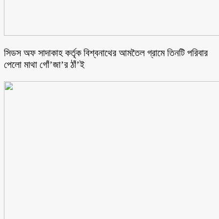
সিডস অফ সাদাকাহ কর্তৃক বিশ্বনাথের আমতৈল গ্রামে তিনটি পরিবার
পেলো মাথা গোঁ’জা’র ঠাঁ’ই