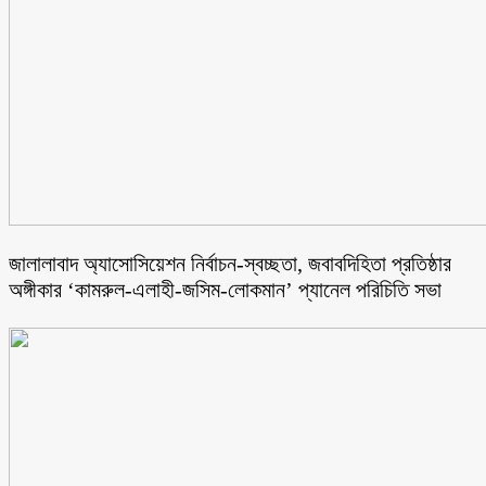
জালালাবাদ অ্যাসোসিয়েশন নির্বাচন-স্বচ্ছতা, জবাবদিহিতা প্রতিষ্ঠার
অঙ্গীকার ‘কামরুল-এলাহী-জসিম-লোকমান’ প্যানেল পরিচিতি সভা