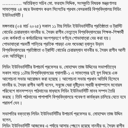
………… অতিরিক্ত সচিব মো. ফরহাদ সিদ্দিক, সংস্কৃতি বিষয়ক মন্ত্রণালয়
সাফল্যের ২৪ বছর উদযাপন করল সিলেটের প্রথম বেসরকারি বিশ্ববিদ্যালয় লিডিং
ইউনিভার্সিটি।
মঙ্গলবার (০৪ মার্চ ২০২৫) সকাল ১১ টায় লিডিং ইউনিভার্সিটির প্রতিষ্ঠাতা ও ট্রাস্টি
বোর্ডের চেয়ারম্যান দানবীর ড. সৈয়দ রাগীব নেতৃত্বে বিশ্ববিদ্যালয়ের শিক্ষক-শিক্ষার্থী
এবং কর্মকর্তা ও কর্মচারিদের অংশগ্রহণে বর্ণাঢ্য শোভাযাত্রা বের করা হয়।
শোভাযাত্রা পরবর্তী শান্তির প্রতিক পায়ড়া এবং শুভেচ্ছা ব‍্যালুন উড়ান
বিশ্ববিদ্যালয়ের প্রতিষ্ঠাতা ও ট্রাস্টি বোর্ডের চেয়ারম্যান দানবীর ড. সৈয়দ রাগীব আলী
এবং অতিথিবৃন্দ।
লিডিং ইউনিভার্সিটির উপাচার্য প্রফেসর ড. মোহাম্মদ তাজ উদ্দিনের সভাপতিত্বে
সকাল সাড়ে ১১টায় বিশ্ববিদ্যালয়ের গ‍্যালারী-১ এ সাফল্যের দুই যুগ বিষয়ে এক
আলোচনা সভার আয়োজন করা হয়েছে। আলোচনা সভায় প্রধান অতিথি হিসেবে
দানবীর ড. সৈয়দ রাগীব আলী বলেন, সবুজে ঘেরা দৃষ্টিনন্দন স্থায়ী ক্যাম্পাসে মনোরম
পরিবেশে মানসম্পন্ন পাঠদানের মাধ‍্যমে লিডিং ইউনিভার্সিটি মানব সম্পদ তৈরি
করছে। তিনি পাঠদানের পাশাপাশি বিশ্ববিদ্যালয়ে গবেষণা কার্যক্রম চালিয়ে যেতে হবে
পরামর্শ দেন।
সভাপতির বক্তব্যে লিডিং ইউনিভার্সিটির উপাচার্য প্রফেসর ড. মোহাম্মদ তাজ উদ্দিন
বলেন,
লিডিং ইউনিভার্সিটি আজকের এ পর্যায়ে আসার পেছনে রয়েছে দানবীর ড. সৈয়দ রাগীব