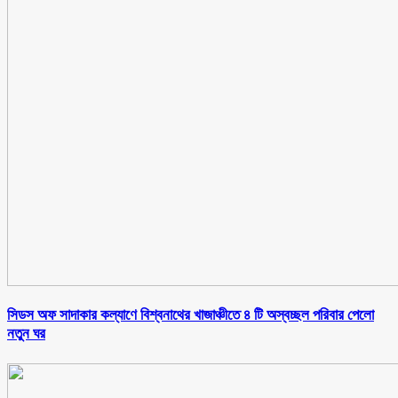
সিডস অফ সাদাকার কল্যাণে বিশ্বনাথের খাজাঞ্চীতে ৪ টি অস্বচ্ছল পরিবার পেলো
নতুন ঘর