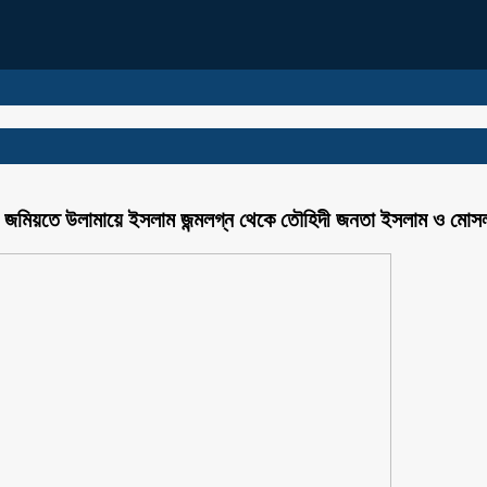
ঘঠন জমিয়তে উলামায়ে ইসলাম জন্মলগ্ন থেকে তৌহিদী জনতা ইসলাম ও মোসল