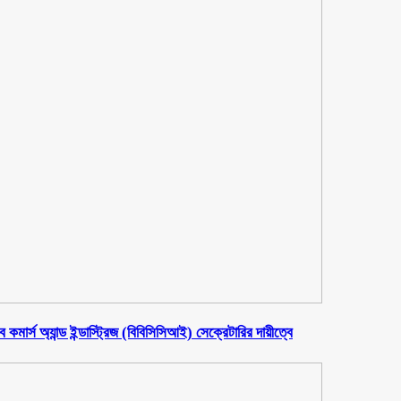
মার্স অ্যান্ড ইন্ডাস্ট্রিজ (বিবিসিসিআই) সেক্রেটারির দায়ীত্বে