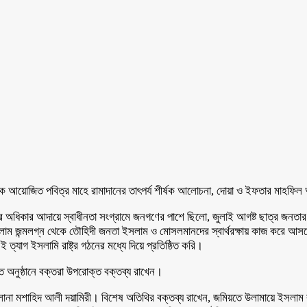
ৃক আয়োজিত পবিত্র মাহে রামাদানের তাৎপর্য শীর্ষক আলোচনা, দোয়া ও ইফতার মাহফিল অ
শের অধিকার আদায়ে স্বাধীনতা সংগ্রামে জনগণের পাশে ছিলো, জুলাই আগষ্ট ছাত্র জনত
 জন্মলগ্ন থেকে তৌহিদী জনতা ইসলাম ও মোসলমানদের স্বার্থরক্ষায় কাজ করে আসছে, 
যাগ ইসলামি রাষ্ট্র গঠনের মধ্যে দিয়ে প্রতিষ্ঠিত করি।
ত অনুষ্ঠানে বক্তরা উপরোক্ত বক্তব্য রাখেন।
ওলানা মশাহিদ আলী দয়ামিরী। বিশেষ অতিথির বক্তব্য রাখেন, জমিয়তে উলামায়ে ইসলাম 