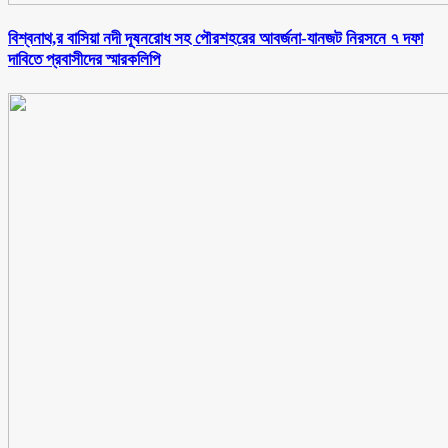
বিশ্বনাথ,র বাসিয়া নদী দূষনরোধ সহ পৌরশহরের আবর্জনা-যানজট নিরসনে ৭ দফা
দাবিতে প্রবাসীদের স্মারকলিপি