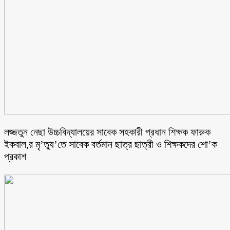
লজ্জতুন নেছা উচ্চবিদ্যালয়ের সাবেক সহকারী প্রধান শিক্ষক ফারুক
ইকবাল,র মৃ’ত্যু’তে সাবেক বর্তমান ছাত্র ছাত্রী ও শিক্ষকদের শো’ক
প্রকাশ