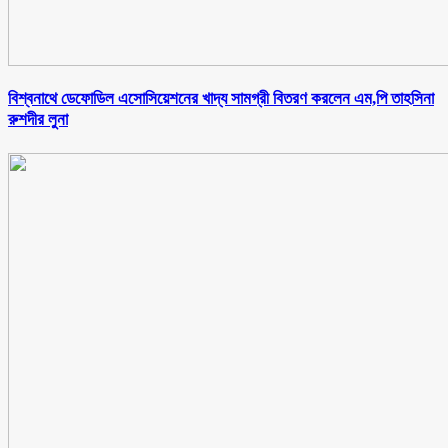
বিশ্বনাথে ডেফোডিল এসোসিয়েশনের খাদ্য সামগ্রী বিতরণ করলেন এম,পি তাহসিনা
রুশদীর লুনা