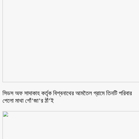
সিডস অফ সাদাকাহ কর্তৃক বিশ্বনাথের আমতৈল গ্রামে তিনটি পরিবার
পেলো মাথা গোঁ’জা’র ঠাঁ’ই