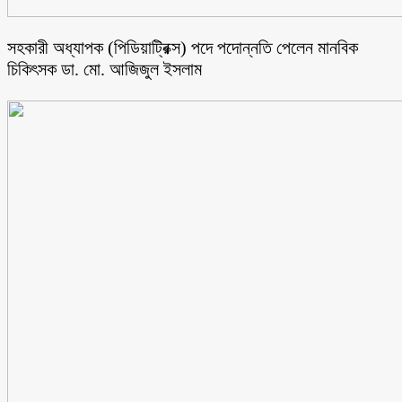
সহকারী অধ্যাপক (পিডিয়াট্রিক্স) পদে পদোন্নতি পেলেন মানবিক
চিকিৎসক ডা. মো. আজিজুল ইসলাম