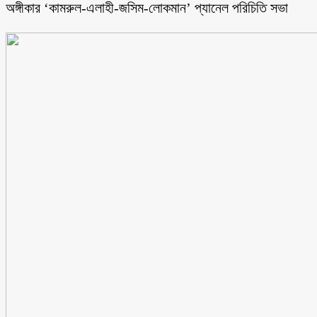
অঙ্গীকার ‘কামরুল-এলাহী-জসিম-লোকমান’ প্যানেল পরিচিতি সভা