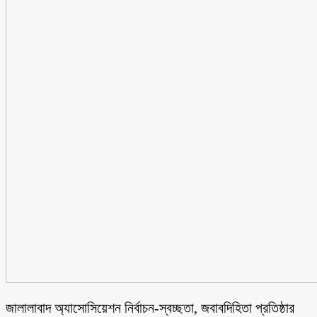
জালালাবাদ অ্যাসোসিয়েশন নির্বাচন-স্বচ্ছতা, জবাবদিহিতা প্রতিষ্ঠার