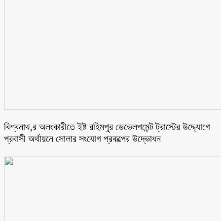
বিশ্বনাথ,র অলংকারীতে ইষ্ট রহিমপুর ডেভেলপমেন্ট ট্রাস্টের উদ্দ্যোগে
প্রবাসী অর্থায়নে সোলার সংযোগ প্রকল্পের উদ্ভোধন