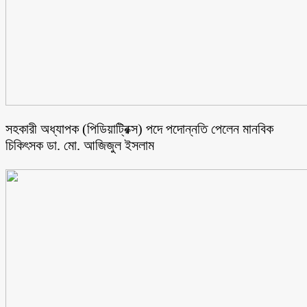
সহকারী অধ্যাপক (পিডিয়াট্রিক্স) পদে পদোন্নতি পেলেন মানবিক
চিকিৎসক ডা. মো. আজিজুল ইসলাম