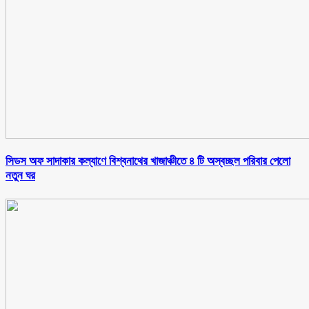
সিডস অফ সাদাকার কল্যাণে বিশ্বনাথের খাজাঞ্চীতে ৪ টি অস্বচ্ছল পরিবার পেলো
নতুন ঘর