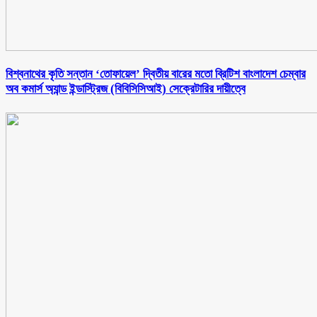
বিশ্বনাথের কৃতি সন্তান ‘তোফায়েল’ দ্বিতীয় বারের মতো ব্রিটিশ বাংলাদেশ চেম্বার
অব কমার্স অ্যান্ড ইন্ডাস্ট্রিজ (বিবিসিসিআই) সেক্রেটারির দায়ীত্বে