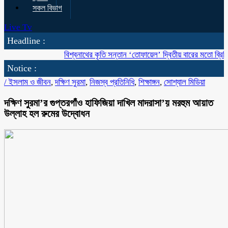
সকল বিভাগ
Live Tv
Headline :
বিশ্বনাথের কৃতি সন্তান ‘তোফায়েল’ দ্বিতীয় বারের মতো ব্রিটিশ বাংলাদে
Notice :
/
ইসলাম ও জীবন
,
দক্ষিণ সুরমা
,
নিজস্ব প্রতিনিধি
,
শিক্ষাঙ্গন
,
সোশ্যাল মিডিয়া
দক্ষিণ সুরমা’র গুপ্তরগাঁও হাফিজিয়া দাখিল মাদরাসা’য় মরহুম আয়াত
উল্লাহ হল রুমের উদ্বোধন