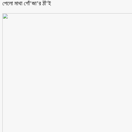
পেলো মাথা গোঁ’জা’র ঠাঁ’ই