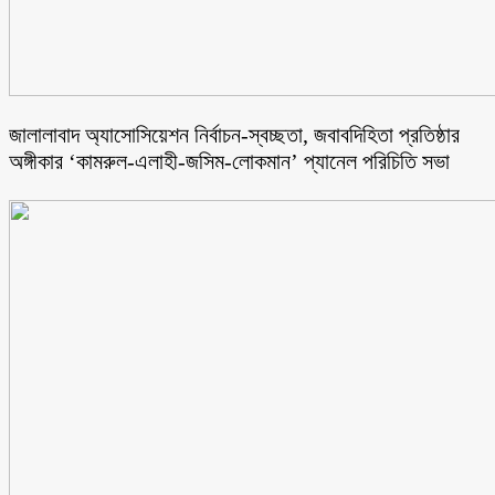
জালালাবাদ অ্যাসোসিয়েশন নির্বাচন-স্বচ্ছতা, জবাবদিহিতা প্রতিষ্ঠার
অঙ্গীকার ‘কামরুল-এলাহী-জসিম-লোকমান’ প্যানেল পরিচিতি সভা