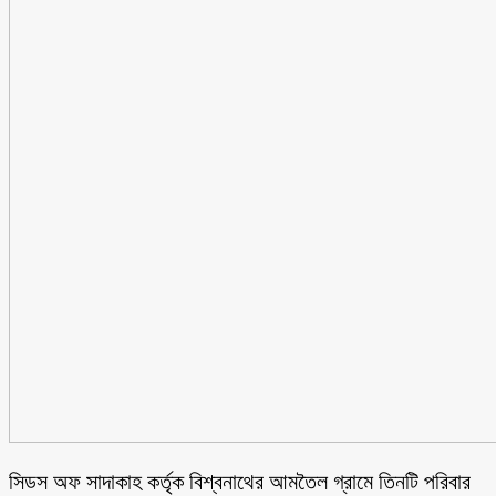
সিডস অফ সাদাকাহ কর্তৃক বিশ্বনাথের আমতৈল গ্রামে তিনটি পরিবার