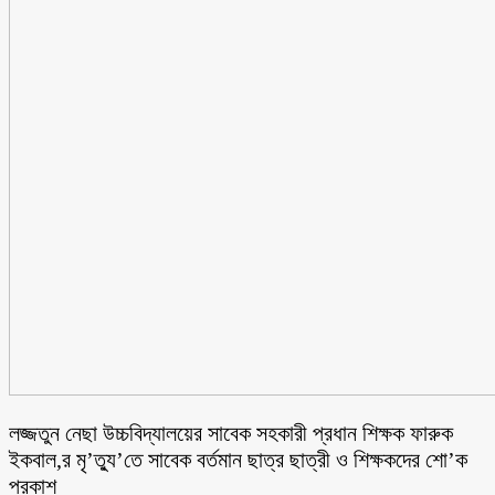
লজ্জতুন নেছা উচ্চবিদ্যালয়ের সাবেক সহকারী প্রধান শিক্ষক ফারুক
ইকবাল,র মৃ’ত্যু’তে সাবেক বর্তমান ছাত্র ছাত্রী ও শিক্ষকদের শো’ক
প্রকাশ