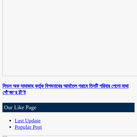
সিডস অফ সাদাকাহ কর্তৃক বিশ্বনাথের আমতৈল গ্রামে তিনটি পরিবার পেলো মাথা
গোঁ’জা’র ঠাঁ’ই
Our Like Page
Last Update
Popular Post