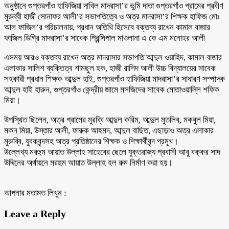
অনুষ্ঠানে গুপ্তরগাঁও হাফিজিয়া দাখিল মাদরাসা’র ভুমি দাতা গুপ্তরগাঁও গ্রামের প্রবীণ
মুরুব্বী হাজী সোনাফর আলী’র সভাপতিত্বে ও অত্র মাদরাসা’র শিক্ষক হাফিজ মোঃ
আল ফাজিল’র পরিচালনায়, প্রধান অতিথি হিসেবে বক্তব্য রাখেন কামাল বাজার
ফাজিল ডিগ্রি মাদরাসা’র সাবেক প্রিন্সিপাল মাওলানা এ কে এম মনোহর আলী
এসময় আরও বক্তব্য রাখেন অত্র মাদরাসার সভাপতি আব্দুল ওয়াহিদ, কামাল বাজার
এলাকার সালিশ ব্যক্তিত্ব শামছুল হক, হাজী রাশিদ আলী উচ্চ বিদ্যালয়ের সাবেক
সহকারী প্রধান শিক্ষক আব্দুল হাই, গুপ্তরগাঁও হাফিজিয়া মাদরাসা’র সাধারণ সম্পাদক
আব্দুল হাই হারুন, গুপ্তরগাঁও কেন্দ্রীয় জামে মসজিদের সাবেক মোতাওয়াল্লি শফিক
মিয়া।
উপস্থিত ছিলেন, অত্র গ্রামের মুরব্বি আব্দুল করিম, আব্দুল মুতলিব, মকবুল মিয়া,
মকন মিয়া, উস্তার আলী, ফারুক আহমদ, আব্দুল বাছিত, এছাড়াও অত্র এলাকার
মুরুব্বি, যুবকবৃন্দসহ অত্র প্রতিষ্ঠানের শিক্ষক ও শিক্ষার্থীবৃন্দ প্রমূখ।
উল্লেখ্য মরহুম আয়াত উল্লাহ সাহেবের ছেলে যুক্তরাজ্য প্রবাসী আবু বক্কর সাদ
উদ্দিনের অর্থায়নে মরহুম আয়াত উল্লাহ হল রুম নির্মাণ করা হয়।
আপনার মতামত লিখুন :
Leave a Reply