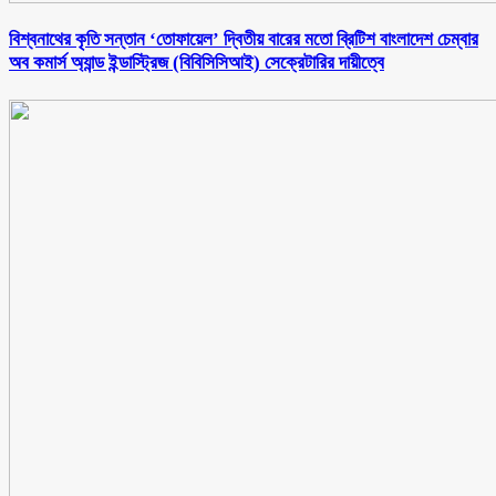
বিশ্বনাথের কৃতি সন্তান ‘তোফায়েল’ দ্বিতীয় বারের মতো ব্রিটিশ বাংলাদেশ চেম্বার
অব কমার্স অ্যান্ড ইন্ডাস্ট্রিজ (বিবিসিসিআই) সেক্রেটারির দায়ীত্বে