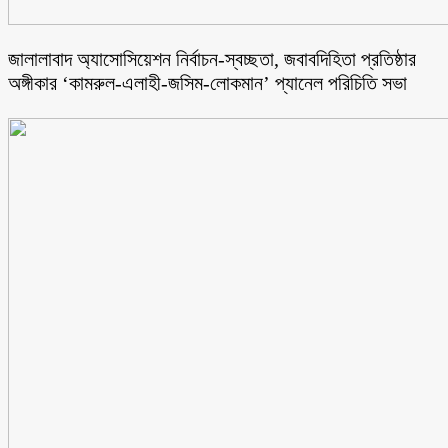
জালালাবাদ অ্যাসোসিয়েশন নির্বাচন-স্বচ্ছতা, জবাবদিহিতা প্রতিষ্ঠার
অঙ্গীকার ‘কামরুল-এলাহী-জসিম-লোকমান’ প্যানেল পরিচিতি সভা