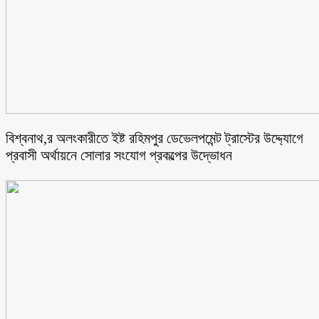
বিশ্বনাথ,র অলংকারীতে ইষ্ট রহিমপুর ডেভেলপমেন্ট ট্রাস্টের উদ্দ্যোগে
প্রবাসী অর্থায়নে সোলার সংযোগ প্রকল্পের উদ্ভোধন