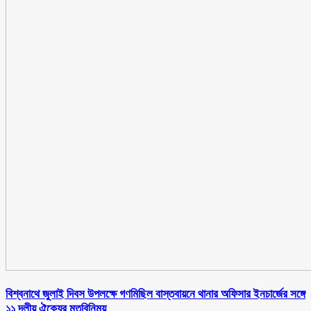
বিশ্বনাথে জুলাই দিবস উপলক্ষে গণমিছিল বাস্তবায়নে থানার অফিসার ইনচার্জের সঙ্গে
১১ দলীয় ঐক্যের মতবিনিময়