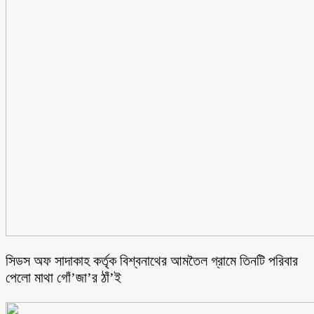
সিডস অফ সাদাকাহ কর্তৃক বিশ্বনাথের আমতৈল গ্রামে তিনটি পরিবার
পেলো মাথা গোঁ’জা’র ঠাঁ’ই