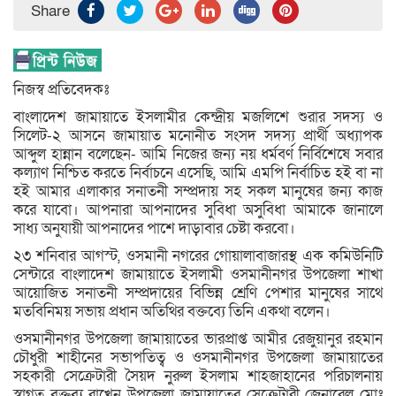
Share
নিজস্ব প্রতিবেদকঃ
বাংলাদেশ জামায়াতে ইসলামীর কেন্দ্রীয় মজলিশে শুরার সদস্য ও
সিলেট-২ আসনে জামায়াত মনোনীত সংসদ সদস্য প্রার্থী অধ্যাপক
আব্দুল হান্নান বলেছেন- আমি নিজের জন্য নয় ধর্মবর্ণ নির্বিশেষে সবার
কল্যাণ নিশ্চিত করতে নির্বাচনে এসেছি, আমি এমপি নির্বাচিত হই বা না
হই আমার এলাকার সনাতনী সম্প্রদায় সহ সকল মানুষের জন্য কাজ
করে যাবো। আপনারা আপনাদের সুবিধা অসুবিধা আমাকে জানালে
সাধ্য অনুযায়ী আপনাদের পাশে দাড়াবার চেষ্টা করবো।
২৩ শনিবার আগস্ট, ওসমানী নগরের গোয়ালাবাজারস্থ এক কমিউনিটি
সেন্টারে বাংলাদেশ জামায়াতে ইসলামী ওসমানীনগর উপজেলা শাখা
আয়োজিত সনাতনী সম্প্রদায়ের বিভিন্ন শ্রেণি পেশার মানুষের সাথে
মতবিনিময় সভায় প্রধান অতিথির বক্তব্যে তিনি একথা বলেন।
ওসমানীনগর উপজেলা জামায়াতের ভারপ্রাপ্ত আমীর রেজুয়ানুর রহমান
চৌধুরী শাহীনের সভাপতিত্ব ও ওসমানীনগর উপজেলা জামায়াতের
সহকারী সেক্রেটারী সৈয়দ নুরুল ইসলাম শাহজাহানের পরিচালনায়
স্বাগত বক্তব্য রাখেন উপজেলা জামায়াতের সেক্রেটারী জেনারেল মোঃ