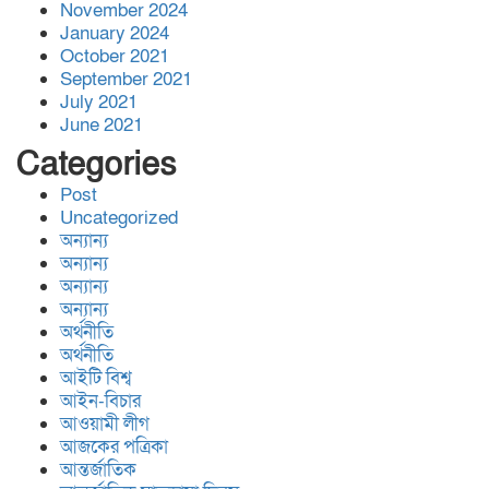
November 2024
ব্যাচেল,র ডিগ্রী অর্জন।
January 2024
October 2021
September 2021
সিডস অফ সাদাকাহ কর্তৃক
July 2021
June 2021
বিশ্বনাথের আমতৈল গ্রামে তিনটি
পরিবার পেলো মাথা গোঁ’জা’র ঠাঁ’ই
Categories
Post
জালালাবাদ অ্যাসোসিয়েশন নির্বাচন-
Uncategorized
অন্যান্য
স্বচ্ছতা, জবাবদিহিতা প্রতিষ্ঠার
অন্যান্য
অঙ্গীকার ‘কামরুল-এলাহী-জসিম-
অন্যান্য
লোকমান’ প্যানেল পরিচিতি সভা
অন্যান্য
অর্থনীতি
বিশ্বনাথ,র অলংকারীতে ইষ্ট রহিমপুর
অর্থনীতি
ডেভেলপমেন্ট ট্রাস্টের উদ্দ্যোগে
আইটি বিশ্ব
প্রবাসী অর্থায়নে সোলার সংযোগ
আইন-বিচার
প্রকল্পের উদ্ভোধন
আওয়ামী লীগ
আজকের পত্রিকা
আন্তর্জাতিক