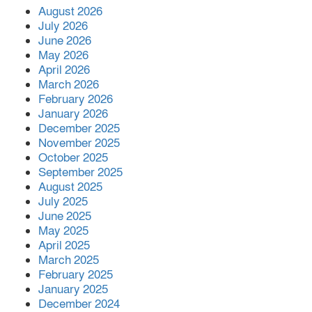
সিডস অফ সাদাকার কল্যাণে
August 2026
বিশ্বনাথের খাজাঞ্চীতে ৪ টি অস্বচ্ছল
July 2026
পরিবার পেলো নতুন ঘর
June 2026
May 2026
April 2026
জুলাই সনদ অক্ষরে অক্ষরে
March 2026
বাস্তবায়নের প্রতিশ্রুতি দিলেও ক্ষমতা
February 2026
গ্রহনের পর তা ভুলে গেছেন প্রধানমন্ত্রী
January 2026
—অধ্যক্ষ নজরুল ইসলাম
December 2025
November 2025
বিশ্বনাথে জুলাই দিবস উপলক্ষে
October 2025
গণমিছিল বাস্তবায়নে থানার অফিসার
September 2025
ইনচার্জের সঙ্গে ১১ দলীয় ঐক্যের
August 2025
July 2025
মতবিনিময়
June 2025
সহকারী অধ্যাপক (পিডিয়াট্রিক্স) পদে
May 2025
April 2025
পদোন্নতি পেলেন মানবিক চিকিৎসক
March 2025
ডা. মো. আজিজুল ইসলাম
February 2025
January 2025
ব্রিটেনে বিশ্বনাথের ইছমাইল উদ্দিনের
December 2024