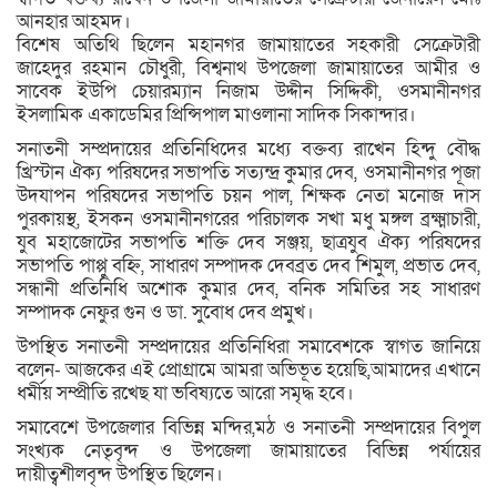
আনহার আহমদ।
বিশেষ অতিথি ছিলেন মহানগর জামায়াতের সহকারী সেক্রেটারী
জাহেদুর রহমান চৌধুরী, বিশ্বনাথ উপজেলা জামায়াতের আমীর ও
সাবেক ইউপি চেয়ারম্যান নিজাম উদ্দীন সিদ্দিকী, ওসমানীনগর
ইসলামিক একাডেমির প্রিন্সিপাল মাওলানা সাদিক সিকান্দার।
সনাতনী সম্প্রদায়ের প্রতিনিধিদের মধ্যে বক্তব্য রাখেন হিন্দু বৌদ্ধ
খ্রিস্টান ঐক্য পরিষদের সভাপতি সত্যন্দ্র কুমার দেব, ওসমানীনগর পূজা
উদযাপন পরিষদের সভাপতি চয়ন পাল, শিক্ষক নেতা মনোজ দাস
পুরকায়স্থ, ইসকন ওসমানীনগরের পরিচালক সখা মধু মঙ্গল ব্রক্ষ্মাচারী,
যুব মহাজোটের সভাপতি শক্তি দেব সঞ্জয়, ছাত্রযুব ঐক্য পরিষদের
সভাপতি পাপ্পু বহ্নি, সাধারণ সম্পাদক দেবব্রত দেব শিমুল, প্রভাত দেব,
সন্ধানী প্রতিনিধি অশোক কুমার দেব, বনিক সমিতির সহ সাধারণ
সম্পাদক নেফুর গুন ও ডা. সুবোধ দেব প্রমুখ।
উপস্থিত সনাতনী সম্প্রদায়ের প্রতিনিধিরা সমাবেশকে স্বাগত জানিয়ে
বলেন- আজকের এই প্রোগ্রামে আমরা অভিভূত হয়েছি,আমাদের এখানে
ধর্মীয় সম্প্রীতি রখেছ যা ভবিষ্যতে আরো সমৃদ্ধ হবে।
সমাবেশে উপজেলার বিভিন্ন মন্দির,মঠ ও সনাতনী সম্প্রদায়ের বিপুল
সংখ্যক নেতৃবৃন্দ ও উপজেলা জামায়াতের বিভিন্ন পর্যায়ের
দায়ীত্বশীলবৃন্দ উপস্থিত ছিলেন।