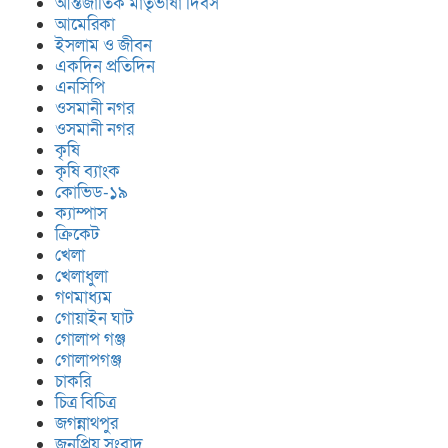
আন্তর্জাতিক মাতৃভাষা দিবস
আমেরিকা
ইসলাম ও জীবন
একদিন প্রতিদিন
এনসিপি
ওসমানী নগর
ওসমানী নগর
কৃষি
কৃষি ব্যাংক
কোভিড-১৯
ক্যাম্পাস
ক্রিকেট
খেলা
খেলাধুলা
গণমাধ্যম
গোয়াইন ঘাট
গোলাপ গঞ্জ
গোলাপগঞ্জ
চাকরি
চিত্র বিচিত্র
জগন্নাথপুর
জনপ্রিয় সংবাদ