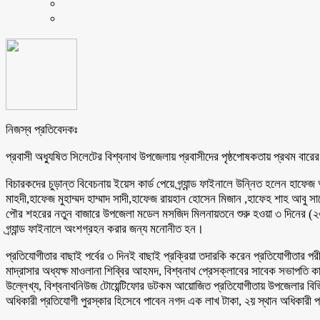
নিজস্ব প্রতিবেদকঃ
প্রবাসী অধ্যুষিত সিলেটের বিশ্বনাথ উপজেলায় প্রবাসীদের পৃষ্ঠপোষকতায় প্রথম বারে
বিচারকদের চুড়ান্ত বিবেচনায় ইয়েস কার্ড পেয়ে গ্র্যান্ড ফাইনালে উন্নিত হলেন হা
মাহদী,হাফেজ মুহাম্মদ হাম্মাদ সাদী,হাফেজ রায়হান হোসেন মিজান ,হাফেহ শাহ আবু 
পৌর শহরের নতুন বাজারে উপজেলা মডেল মসজিদ মিলনায়তনে শুরু হওয়া ৩ দিনের (২৩-
গ্র্যান্ড ফাইনালে অংশগ্রহন করার জন্য মনোনীত হন।
প্রতিযোগীতার বাছাই পর্বের ৩ দিনই বাছাই প্রক্রিয়া তদারকি করেন প্রতিযোগীতার পরী
মাদ্রাসার অধ্যক্ষ মাওলানা শিব্বির আহমদ, বিশ্বনাথ প্রেসক্লাবের সাবেক সভাপতি ক
উল্লেখ্য, বিশ্বনাথনিউজ টোয়েন্টিফোর ডটকম আয়োজিত প্রতিযোগীতায় উপজেলার বিভিন
অধিকারী প্রতিযোগী পুরস্কার হিসেবে পাবেন নগদ এক লাখ টাকা, ২য় স্থান অধিকারী প