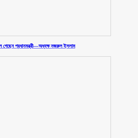
ুলে গেছেন প্রধানমন্ত্রী—অধ্যক্ষ নজরুল ইসলাম