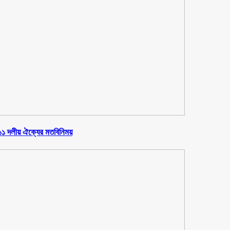
ে ১১ দলীয় ঐক্যের মতবিনিময়