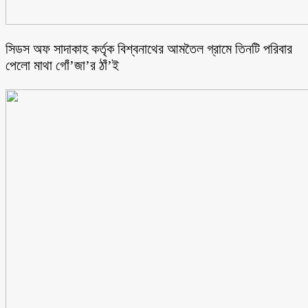
সিডস অফ সাদাকাহ কর্তৃক বিশ্বনাথের আমতৈল গ্রামে তিনটি পরিবার
পেলো মাথা গোঁ’জা’র ঠাঁ’ই