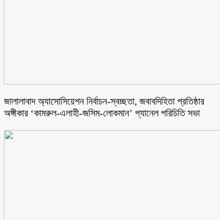
জালালাবাদ অ্যাসোসিয়েশন নির্বাচন-স্বচ্ছতা, জবাবদিহিতা প্রতিষ্ঠার
অঙ্গীকার ‘কামরুল-এলাহী-জসিম-লোকমান’ প্যানেল পরিচিতি সভা