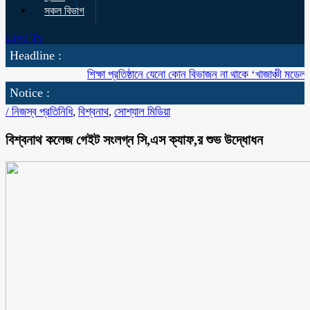
সকল বিভাগ
Live Tv
Headline :
শিক্ষা প্রতিষ্ঠানে যেনো কোন বিভাজন না থাকে ‘খাজাঞ্চী মডেল’ কলেজ
Notice :
/
নিজস্ব প্রতিনিধি
,
বিশ্বনাথ
,
সোশ্যাল মিডিয়া
বিশ্বনাথ কলেজ গেইট সংলগ্ন সি,এস ক্যাফ,র শুভ উদ্ধোধন