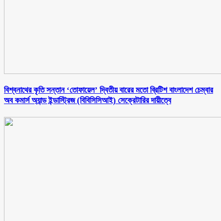
বিশ্বনাথের কৃতি সন্তান ‘তোফায়েল’ দ্বিতীয় বারের মতো ব্রিটিশ বাংলাদেশ চেম্বার
অব কমার্স অ্যান্ড ইন্ডাস্ট্রিজ (বিবিসিসিআই) সেক্রেটারির দায়ীত্বে