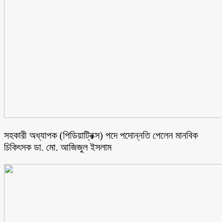
সহকারী অধ্যাপক (পিডিয়াট্রিক্স) পদে পদোন্নতি পেলেন মানবিক
চিকিৎসক ডা. মো. আজিজুল ইসলাম