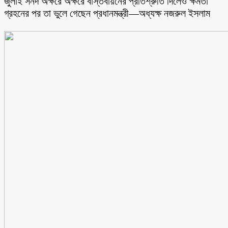
জুলাই সনদ অক্ষরে অক্ষরে বাস্তবায়নের প্রতিশ্রুতি দিলেও ক্ষমতা
গ্রহনের পর তা ভুলে গেছেন প্রধানমন্ত্রী—অধ্যক্ষ নজরুল ইসলাম