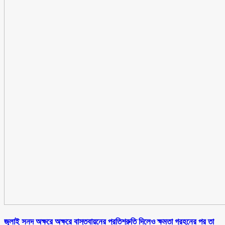
জুলাই সনদ অক্ষরে অক্ষরে বাস্তবায়নের প্রতিশ্রুতি দিলেও ক্ষমতা গ্রহনের পর তা