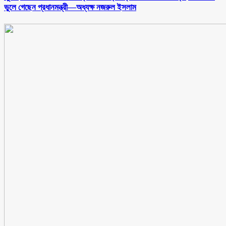
ভুলে গেছেন প্রধানমন্ত্রী—অধ্যক্ষ নজরুল ইসলাম