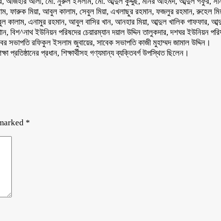
জহার আলী, মো. নুরুল ইসলাম, মো. আব্দুল কুদ্দুছ, মনির আহমদ, আব্দুল গফুর, সানা
, ফারুক মিয়া, আবুল কালাম, সেবুল মিয়া, এখলাছুর রহমান, ফজলুর রহমান, রুহেল মিয়া,
ল কালাম, এনামুর রহমান, আবুল বাসির খান, আনহার মিয়া, আব্দুল খালিক গাফফার, আব্দু
াব খান, বিশ^নাথ ইউনিয়ন পরিষদের চেয়ারম্যান দয়াল উদ্দিন তালুকদার, দশঘর ইউনিয়ন পর
াবের সভাপতি রফিকুল ইসলাম জুবায়ের, সাবেক সভাপতি কাজী মুহাম্মদ জামাল উদ্দিন।
্ষা প্রতিষ্ঠানের প্রধান, শিক্ষার্থীসহ গণ্যমান্য ব্যক্তিবর্গ উপস্থিত ছিলেন।
 marked
*