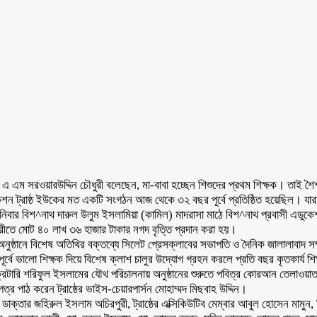
. এ এম সর‌ওয়ার‌উদ্দিন চৌধুরী বলেছেন, মা-বাবা হচ্ছেন শিশুদের প্রথম শিক্ষক। তাই শৈ
ডুকেশন ট্রাষ্ঠ ইউকের মত একটি সংগঠন আজ থেকে ৩২ বছর পূর্বে প্রতিষ্ঠিত হয়েছিল। যার
বার বিশ^নাথ দারুল উলুম ইসলামিয়া (কামিল) মাদরাসা মাঠে বিশ^নাথ প্রবাসী এডুকেশন 
াগরীতে মোট ৪০ লাখ ৩৬ হাজার টাকার নগদ বৃত্তি প্রদান করা হয়।
ে অনুষ্ঠানে বিশেষ অতিথির বক্তব্যে সিলেট প্রেসক্লাবের সভাপতি ও দৈনিক জালালাবা
ষার পূর্বে ভালো শিক্ষক দিয়ে বিশেষ ক্লাশ চালুর উদ্যোগ গ্রহন করলে প্রতি বছর কৃতকার্য 
টি সেক্রেটারি শরিফুল ইসলামের যৌথ পরিচালনায় অনুষ্ঠানের শুরুতে পবিত্র কোরআন তেল
ত্র পাঠ করেন ট্রাষ্ঠের ভাইস-চেয়ারপার্সন মোহাম্মদ মিছবাহ উদ্দিন।
জ্ঞ ডাক্তার জহিরুল ইসলাম অচিরপুরী, ট্রাষ্ঠের এক্সিকিউটিব মেম্বার আবুল হোসেন মামুন, 