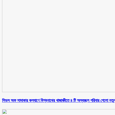
সিডস অফ সাদাকার কল্যাণে বিশ্বনাথের খাজাঞ্চীতে ৪ টি অস্বচ্ছল পরিবার পেলো নতু