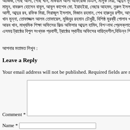
আজিজ, গৌছ আলী, গৌছ খান, মাকরাম আলী আফরোজ ডিএল, মাসুক মিয়া, আব্দুন নূর, আ
মামুন, বাবরুল হোসেন বাবুল, আবুল কাশেম মো. ইয়াহইয়া, নেছার আহমদ, নুরুল ইসলাম
আলী, আব্দুর রব, রফিক মিয়া, সিরাজুল ইসলাম, মিজান রহমান, শেখ হারুনুর রশীদ, আবু
খান মুন্না, তোফাজ্জল আলম তোফায়েল, মুজিবুর রহমান চৌধুরী, বিশিষ্ঠ মুরব্বী গোল
আরব খান, মাধ্যমিক শিক্ষা অফিসের ফিল্ড অফিসার আব্দুল হামিদ, বিশ^নাথ প্রেসক্ল
এসময় ট্রাষ্ঠের বিপুল সংখ্যক প্রবাসী, ট্রাষ্ঠের স্থানীয় অফিসের দায়িত্বশীল,বিভিন্ন শিক
আপনার মতামত লিখুন :
Leave a Reply
Your email address will not be published.
Required fields are
Comment
*
Name
*