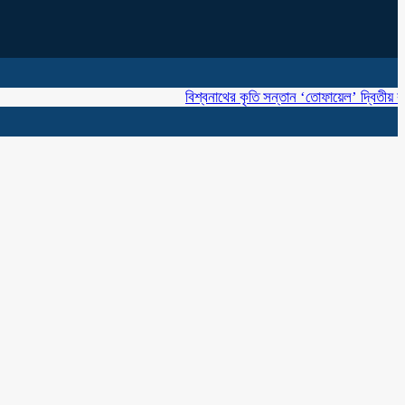
বিশ্বনাথের কৃতি সন্তান ‘তোফায়েল’ দ্বিতীয় বারের মতো 