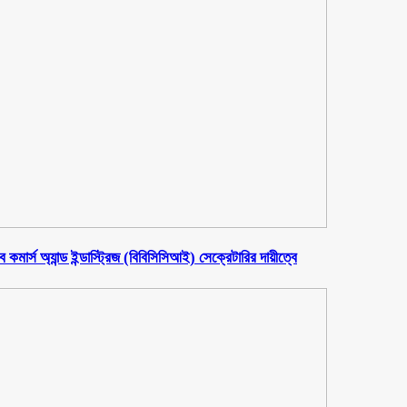
মার্স অ্যান্ড ইন্ডাস্ট্রিজ (বিবিসিসিআই) সেক্রেটারির দায়ীত্বে