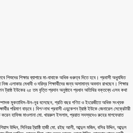
শবে শিশুদের শিক্ষার ব্যাপারে মা-বাবাকে অধিক গুরুত্ব দিতে হবে। প্রবাসী অধ্যুষিত
া নিজ এলাকার মেধাবী ও দরিদ্র শিক্ষার্থীদের জন্য অসামান্য অবদান রাখছেন। শিক্ষার
ট্রাষ্ঠ ইউকের ২৫ তম বৃত্তি প্রদান অনুষ্ঠানে প্রধান অতিথির বক্তব্যে এসব কথা
দ সম্পাদক মুকতাবিস-উন-নূর বলেছেন, প্রতি বছর গণিত ও ইংরেজীতে অধিক সংখ্যক
শিক্ষার্থীর পরিমাণ বাড়বে। বিশ^নাথ প্রবাসী এডুকেশন ট্রাষ্ঠ ইউকে জেনারেল সেক্রেটারী
াওয়াত করেন হাফিজ মাওলানা মো. খায়রুল ইসলাম, প্রয়াত সদস্যদেও রুহের মাগফেরাত
গিয়াস উদ্দিন, সিনিয়র ট্রাষ্ঠি হাজী মো. রইছ আলী, আব্দুল মজিদ, বসির উদ্দিন, আব্দুল