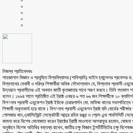
নিজস্ব প্রতিবেদকঃ
শাহজালাল বিজ্ঞান ও প্রযুক্তি বিশ্ববিদ্যালয় (শাবিপ্রবি) ভাইস চ্যান্সেলর প্রফেসর ড
বিশ্বনাথের মেধাবী ও দরিদ্র শিক্ষার্থীরা অধিক সৌভাগ্যবান যে, বিশ্বনাথ প্রবাসী এ
উন্নয়নে প্রবাসীদের এই অবদান জাতী কৃতজ্ঞাতার সাথে স্মরণ করবে। তিনি গতকাল শনি
বলেন। ১৯৯৪ সালে প্রতিষ্ঠিত এই ট্রাষ্ঠ এবছর ৬ শত ৬৬ জন শিক্ষার্থীকে ১০ ক্যাট
বিশ^নাথ প্রবাসী এডুকেশন ট্রাষ্ঠ ইউকে চেয়ারপার্সন মো. মাফিজ খানের সভাপতিত্ব
শিক্ষার্থী অকৃতকার্য হয়ে থাকে। বিশ^নাথ প্রবাসী এডুকেশন ট্রাষ্ঠ যদি বোর্ডের পরীক্
গোলজার খান,এ্যাাসিট্রেন্ট সেক্রেটারী আব্দুর রহিম রঞ্জুর ও প্রেস এন্ড পাবলিসি
কামনা করে বিশেষ মোনাজাত করেন ট্রাষ্ঠের ট্রাষ্ঠি মাওলানা আশরাফুর রহমান, ঘোষনা প
অনুষ্ঠানে বিশেষ অতিথির বক্তব্য রাখেন, জাতীয় চক্ষু বিজ্ঞান ইন্সটিটিউটের চক্ষু বিশেষ