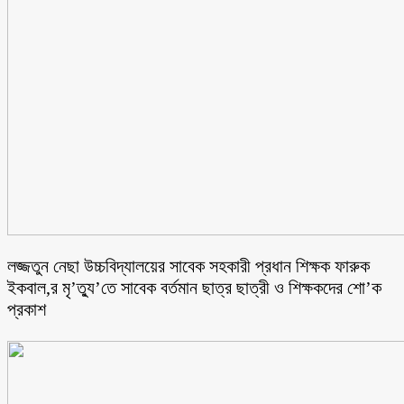
লজ্জতুন নেছা উচ্চবিদ্যালয়ের সাবেক সহকারী প্রধান শিক্ষক ফারুক
ইকবাল,র মৃ’ত্যু’তে সাবেক বর্তমান ছাত্র ছাত্রী ও শিক্ষকদের শো’ক
প্রকাশ