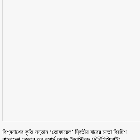
বিশ্বনাথের কৃতি সন্তান ‘তোফায়েল’ দ্বিতীয় বারের মতো ব্রিটিশ
বাংলাদেশ চেম্বার অব কমার্স অ্যান্ড ইন্ডাস্ট্রিজ (বিবিসিসিআই)