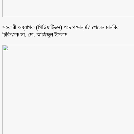
সহকারী অধ্যাপক (পিডিয়াট্রিক্স) পদে পদোন্নতি পেলেন মানবিক
চিকিৎসক ডা. মো. আজিজুল ইসলাম