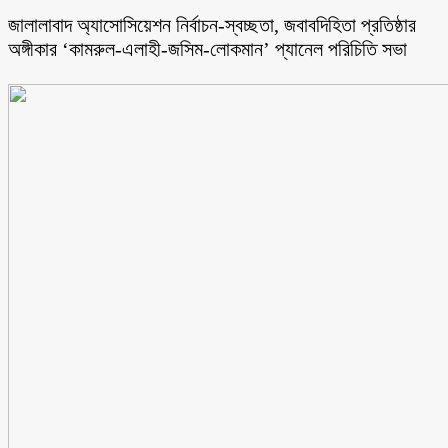
জালালাবাদ অ্যাসোসিয়েশন নির্বাচন-স্বচ্ছতা, জবাবদিহিতা প্রতিষ্ঠার
অঙ্গীকার ‘কামরুল-এলাহী-জসিম-লোকমান’ প্যানেল পরিচিতি সভা