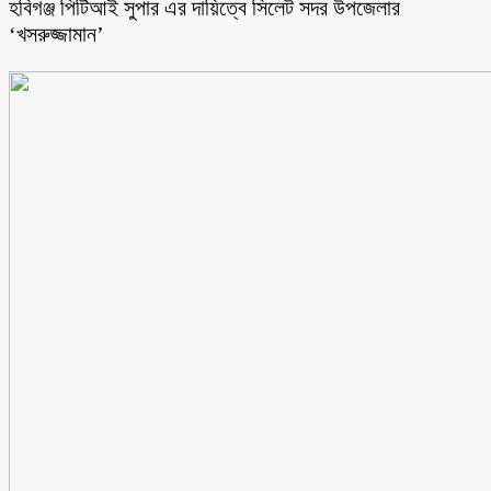
হবিগঞ্জ পিটিআই সুপার এর দায়িত্বে সিলেট সদর উপজেলার
‘খসরুজ্জামান’