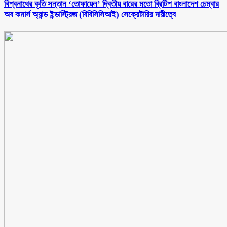
বিশ্বনাথের কৃতি সন্তান ‘তোফায়েল’ দ্বিতীয় বারের মতো ব্রিটিশ বাংলাদেশ চেম্বার
অব কমার্স অ্যান্ড ইন্ডাস্ট্রিজ (বিবিসিসিআই) সেক্রেটারির দায়ীত্বে