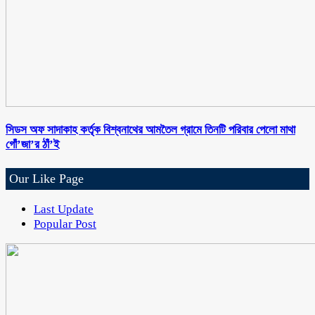
সিডস অফ সাদাকাহ কর্তৃক বিশ্বনাথের আমতৈল গ্রামে তিনটি পরিবার পেলো মাথা
গোঁ’জা’র ঠাঁ’ই
Our Like Page
Last Update
Popular Post