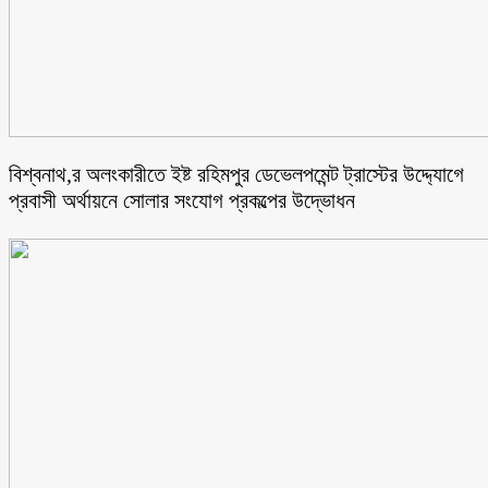
বিশ্বনাথ,র অলংকারীতে ইষ্ট রহিমপুর ডেভেলপমেন্ট ট্রাস্টের উদ্দ্যোগে
প্রবাসী অর্থায়নে সোলার সংযোগ প্রকল্পের উদ্ভোধন