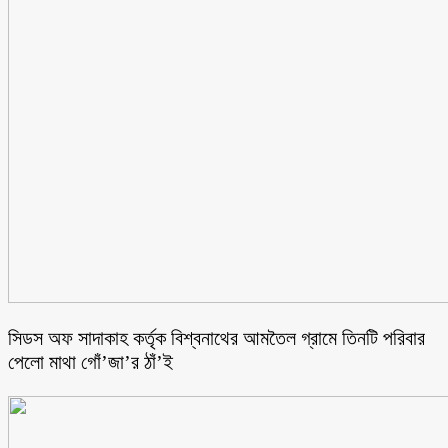
সিডস অফ সাদাকাহ কর্তৃক বিশ্বনাথের আমতৈল গ্রামে তিনটি পরিবার
পেলো মাথা গোঁ’জা’র ঠাঁ’ই