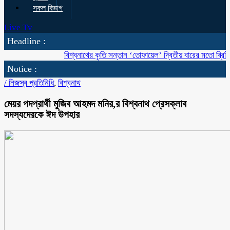
সকল বিভাগ
Live Tv
Headline :
বিশ্বনাথের কৃতি সন্তান ‘তোফায়েল’ দ্বিতীয় বারের মতো ব্রিটিশ বাংলাদে
Notice :
/
নিজস্ব প্রতিনিধি
,
বিশ্বনাথ
মেয়র পদপ্রার্থী মুজিব আহমদ মনির,র বিশ্বনাথ প্রেসক্লাব
সদস্যদেরকে ঈদ উপহার