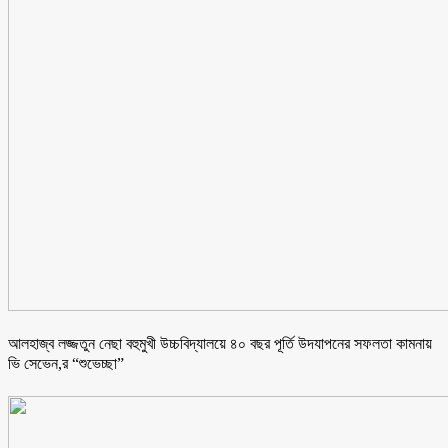
আলহাজ্ব লজ্জতুন নেছা বহুমুখী উচ্চবিদ্যালয়ে ৪০ বছর পূর্তি উদযাপনের সফলতা কামনায়
ভি সেভেন,র “শুভেচ্ছা”