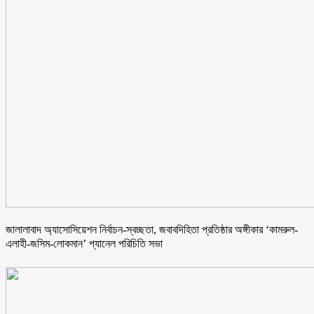
জালালাবাদ অ্যাসোসিয়েশন নির্বাচন-স্বচ্ছতা, জবাবদিহিতা প্রতিষ্ঠার অঙ্গীকার ‘কামরুল-
এলাহী-জসিম-লোকমান’ প্যানেল পরিচিতি সভা