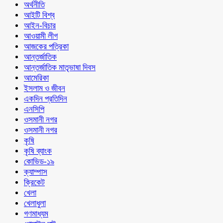
অর্থনীতি
আইটি বিশ্ব
আইন-বিচার
আওয়ামী লীগ
আজকের পত্রিকা
আন্তর্জাতিক
আন্তর্জাতিক মাতৃভাষা দিবস
আমেরিকা
ইসলাম ও জীবন
একদিন প্রতিদিন
এনসিপি
ওসমানী নগর
ওসমানী নগর
কৃষি
কৃষি ব্যাংক
কোভিড-১৯
ক্যাম্পাস
ক্রিকেট
খেলা
খেলাধুলা
গণমাধ্যম