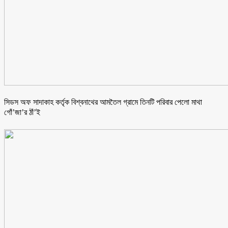
সিডস অফ সাদাকাহ কর্তৃক বিশ্বনাথের আমতৈল গ্রামে তিনটি পরিবার পেলো মাথা
গোঁ’জা’র ঠাঁ’ই