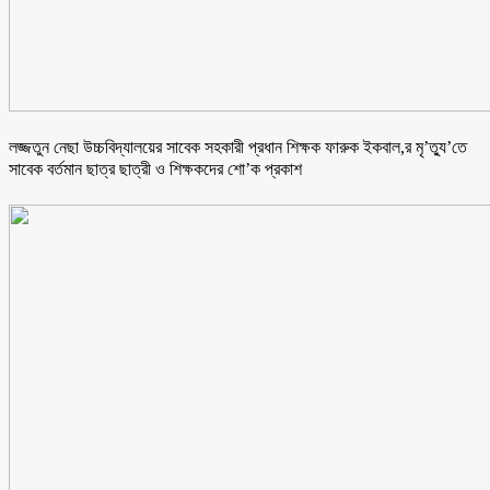
লজ্জতুন নেছা উচ্চবিদ্যালয়ের সাবেক সহকারী প্রধান শিক্ষক ফারুক ইকবাল,র মৃ’ত্যু’তে
সাবেক বর্তমান ছাত্র ছাত্রী ও শিক্ষকদের শো’ক প্রকাশ