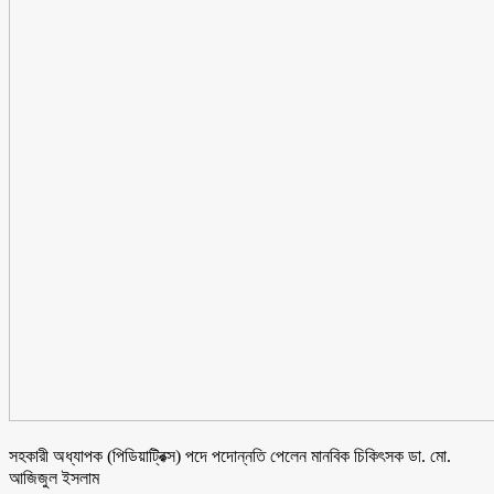
সহকারী অধ্যাপক (পিডিয়াট্রিক্স) পদে পদোন্নতি পেলেন মানবিক চিকিৎসক ডা. মো.
আজিজুল ইসলাম