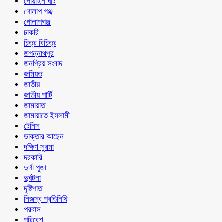
গোয়াইন ঘাট
গোলাপ গঞ্জ
গোলাপগঞ্জ
চাকরি
চিত্র বিচিত্র
জগন্নাথপুর
জনপ্রিয় সংবাদ
জমিয়ত
জাতীয়
জাতীয় পার্টি
জামায়াত
জামায়াতে ইসলামী
টেনিস
ডাক্তার আছেন
দক্ষিণ সুরমা
দরকারি
দুর্গা পূজা
দুর্ঘটনা
দৃষ্টিপাত
নিজস্ব প্রতিনিধি
পরবাস
পরিবেশ