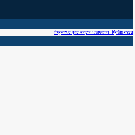
বিশ্বনাথের কৃতি সন্তান ‘তোফায়েল’ দ্বিতীয় বারের মতো ব্রিট