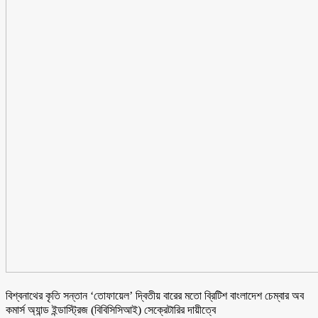
বিশ্বনাথের কৃতি সন্তান ‘তোফায়েল’ দ্বিতীয় বারের মতো ব্রিটিশ বাংলাদেশ চেম্বার অব
কমার্স অ্যান্ড ইন্ডাস্ট্রিজ (বিবিসিসিআই) সেক্রেটারির দায়ীত্বে