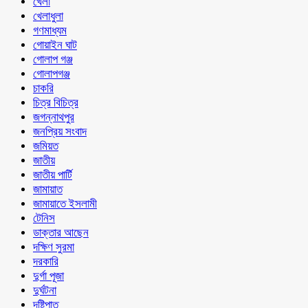
খেলা
খেলাধুলা
গণমাধ্যম
গোয়াইন ঘাট
গোলাপ গঞ্জ
গোলাপগঞ্জ
চাকরি
চিত্র বিচিত্র
জগন্নাথপুর
জনপ্রিয় সংবাদ
জমিয়ত
জাতীয়
জাতীয় পার্টি
জামায়াত
জামায়াতে ইসলামী
টেনিস
ডাক্তার আছেন
দক্ষিণ সুরমা
দরকারি
দুর্গা পূজা
দুর্ঘটনা
দৃষ্টিপাত