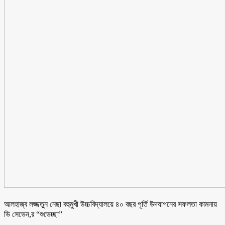
আলহাজ্ব লজ্জতুন নেছা বহুমুখী উচ্চবিদ্যালয়ে ৪০ বছর পূর্তি উদযাপনের সফলতা কামনায়
ভি সেভেন,র “শুভেচ্ছা”