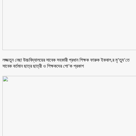
লজ্জতুন নেছা উচ্চবিদ্যালয়ের সাবেক সহকারী প্রধান শিক্ষক ফারুক ইকবাল,র মৃ’ত্যু’তে
সাবেক বর্তমান ছাত্র ছাত্রী ও শিক্ষকদের শো’ক প্রকাশ