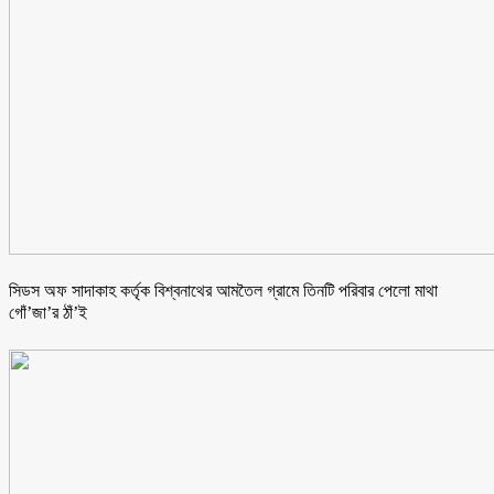
সিডস অফ সাদাকাহ কর্তৃক বিশ্বনাথের আমতৈল গ্রামে তিনটি পরিবার পেলো মাথা
গোঁ’জা’র ঠাঁ’ই