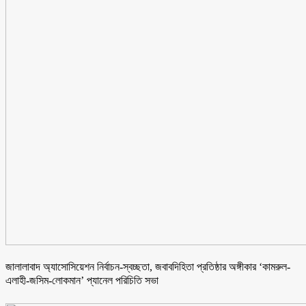
জালালাবাদ অ্যাসোসিয়েশন নির্বাচন-স্বচ্ছতা, জবাবদিহিতা প্রতিষ্ঠার অঙ্গীকার ‘কামরুল-
এলাহী-জসিম-লোকমান’ প্যানেল পরিচিতি সভা