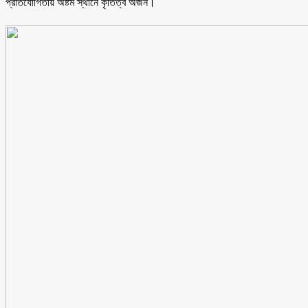
প্রতিযোগিতায় অষ্টম স্থানে কৃতিত্ব অর্জন।