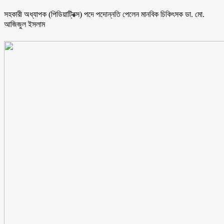
সহকারী অধ্যাপক (পিডিয়াট্রিক্স) পদে পদোন্নতি পেলেন মানবিক চিকিৎসক ডা. মো.
আজিজুল ইসলাম