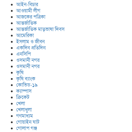
আইন-বিচার
আওয়ামী লীগ
আজকের পত্রিকা
আন্তর্জাতিক
আন্তর্জাতিক মাতৃভাষা দিবস
আমেরিকা
ইসলাম ও জীবন
একদিন প্রতিদিন
এনসিপি
ওসমানী নগর
ওসমানী নগর
কৃষি
কৃষি ব্যাংক
কোভিড-১৯
ক্যাম্পাস
ক্রিকেট
খেলা
খেলাধুলা
গণমাধ্যম
গোয়াইন ঘাট
গোলাপ গঞ্জ