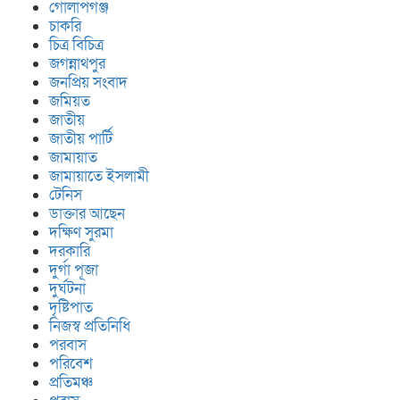
গোলাপগঞ্জ
চাকরি
চিত্র বিচিত্র
জগন্নাথপুর
জনপ্রিয় সংবাদ
জমিয়ত
জাতীয়
জাতীয় পার্টি
জামায়াত
জামায়াতে ইসলামী
টেনিস
ডাক্তার আছেন
দক্ষিণ সুরমা
দরকারি
দুর্গা পূজা
দুর্ঘটনা
দৃষ্টিপাত
নিজস্ব প্রতিনিধি
পরবাস
পরিবেশ
প্রতিমঞ্চ