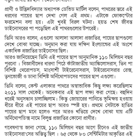
প্রাণী ও উদ্ভিদবিদ্যার অধ্যাপক ডেভিড মার্টিল বলেন, পাথরের স্তরে এই
ধরণের পায়ের ছাপ দেখা গেল এই প্রথম। এটাকে ফোকস্টোর
ফরমেশন বলা হয়। এটা খুবই বিরল ঘটনা। হয়ত শেষ জীবন্ত
ডাইনোসরের পা পড়েছিল এই পাথরগুলোর উপরেই।
তিনি আরও বলেন, এগুলো আলাদা আলাদা প্রজাতির, পায়ের ছাপগুলো
দেখে বোঝা যাচ্ছে। অনুমান করা যায় দক্ষিণ ইংল্যান্ডের এই অংশে
একাধিক প্রজাতির ডাইনোসর ছিল।
আরও জানিয়েছেন তিনি এই পায়ের ছাপ আনুমানিক ১১০ মিলিয়ন বছর
পুরনো । বিজ্ঞানীদের ধারণা পিঠে কাঁটাজাতীয় অ্যাঙ্কিলোসরাস, তিন পা
বিশিষ্ট থেরোপডস, মাংসাশী টাইরেনোসরাস, টাইরেনোসরার রেক্স,
তৃণভোজী ও ডানা বিশিষ্ট অর্নিথোপডসের পায়ের ছাপ এগুলো।
তিনি বলেন, কেন্ট এলাকার পাথরে অস্বাভাবিক কিছু লক্ষ্য করেছিলাম
২০১১ সাল থেকেই। অনেকবার এই ছাপ লক্ষ্য করা গেছে। বহুদিন
ধরেই অনুসন্ধান চালাচ্ছিলাম। কিন্তু জোয়ারের পানিতে ভূমিক্ষয় হওয়ায়
ধীরে ধীরে এই পায়ের ছাপ আরও স্পষ্ট হয়। প্রথমে সেটাকে হাতির
পায়ের ছাপ মনে হলেও পরে আরও খতিয়ে দেখে বোঝা যায় এটি
অর্নিথোপডিক্স নামে বিলুপ্ত প্রজাতির কোনো প্রাণীর।
গবেষণা’য় জানা গেছে, ১১০ মিলিয়ন বছর আগে চীনেও এই জাতীয়
ডাইনোসরা’সের অস্তিত্ব ছিল । ৬৫ থেকে ৮০ সেন্টিমিটার আকৃতির এই