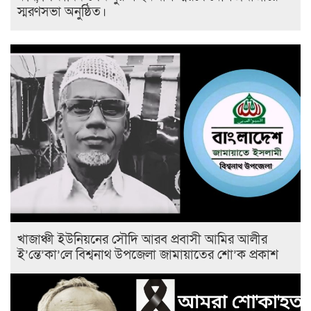
স্মরণসভা অনুষ্ঠিত।
খাজাঞ্চী ইউনিয়নের সৌদি আরব প্রবাসী আমির আলীর
ই’ন্তে’কা’লে বিশ্বনাথ উপজেলা জামায়াতের শো’ক প্রকাশ