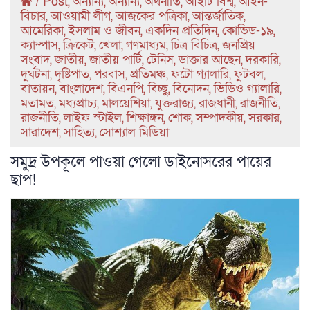
/
Post
,
অন্যান্য
,
অন্যান্য
,
অর্থনীতি
,
আইটি বিশ্ব
,
আইন-
বিচার
,
আওয়ামী লীগ
,
আজকের পত্রিকা
,
আন্তর্জাতিক
,
আমেরিকা
,
ইসলাম ও জীবন
,
একদিন প্রতিদিন
,
কোভিড-১৯
,
ক্যাম্পাস
,
ক্রিকেট
,
খেলা
,
গণমাধ্যম
,
চিত্র বিচিত্র
,
জনপ্রিয়
সংবাদ
,
জাতীয়
,
জাতীয় পার্টি
,
টেনিস
,
ডাক্তার আছেন
,
দরকারি
,
দুর্ঘটনা
,
দৃষ্টিপাত
,
পরবাস
,
প্রতিমঞ্চ
,
ফটো গ্যালারি
,
ফুটবল
,
বাতায়ন
,
বাংলাদেশ
,
বিএনপি
,
বিচ্ছু
,
বিনোদন
,
ভিডিও গ্যালারি
,
মতামত
,
মধ্যপ্রাচ্য
,
মালয়েশিয়া
,
যুক্তরাজ্য
,
রাজধানী
,
রাজনীতি
,
রাজনীতি
,
লাইফ স্টাইল
,
শিক্ষাঙ্গন
,
শোক
,
সম্পাদকীয়
,
সরকার
,
সারাদেশ
,
সাহিত্য
,
সোশ্যাল মিডিয়া
সমুদ্র উপকূলে পাওয়া গেলো ডাইনোসরের পায়ের
ছাপ!