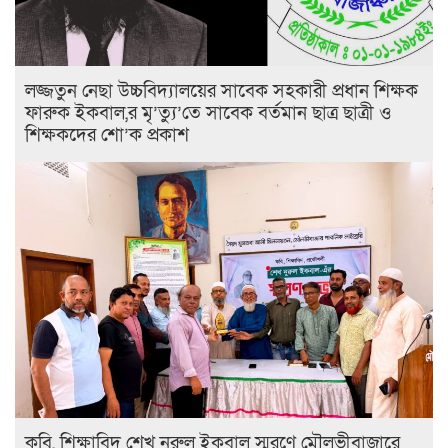
লজ্জতুন নেছা উচ্চবিদ্যালয়ের সাবেক সহকারী প্রধান শিক্ষক
ফারুক ইকবাল,র মৃ’ত্যু’তে সাবেক বর্তমান ছাত্র ছাত্রী ও
শিক্ষকদের শো’ক প্রকাশ
কবি, শিক্ষাবিদ শেখ নুরুল ইকবাল স্মরণে মৌলভীবাজারে