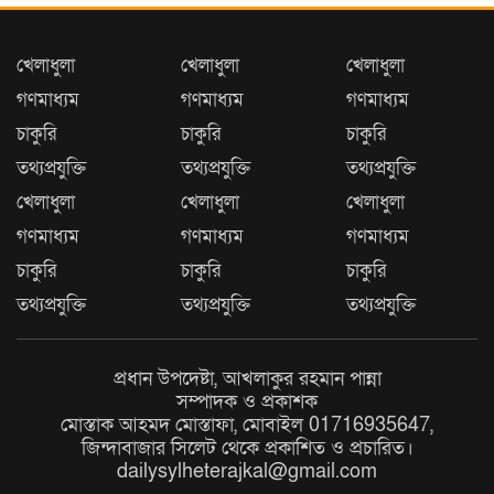
খেলাধুলা
খেলাধুলা
খেলাধুলা
গণমাধ্যম
গণমাধ্যম
গণমাধ্যম
চাকুরি
চাকুরি
চাকুরি
তথ্যপ্রযুক্তি
তথ্যপ্রযুক্তি
তথ্যপ্রযুক্তি
জুলাই সনদ অক্ষরে অক্ষরে
খেলাধুলা
খেলাধুলা
খেলাধুলা
বাস্তবায়নের প্রতিশ্রুতি দিলেও ক্ষমতা
গণমাধ্যম
গণমাধ্যম
গণমাধ্যম
গ্রহনের পর তা ভুলে গেছেন প্রধানমন্ত্রী
—অধ্যক্ষ নজরুল ইসলাম
চাকুরি
চাকুরি
চাকুরি
তথ্যপ্রযুক্তি
তথ্যপ্রযুক্তি
তথ্যপ্রযুক্তি
বিশ্বনাথে জুলাই দিবস উপলক্ষে
গণমিছিল বাস্তবায়নে থানার অফিসার
ইনচার্জের সঙ্গে ১১ দলীয় ঐক্যের
প্রধান উপদেষ্টা, আখলাকুর রহমান পান্না
মতবিনিময়
সম্পাদক ও প্রকাশক
মোস্তাক আহমদ মোস্তাফা, মোবাইল 01716935647,
সহকারী অধ্যাপক (পিডিয়াট্রিক্স) পদে
জিন্দাবাজার সিলেট থেকে প্রকাশিত ও প্রচারিত।
পদোন্নতি পেলেন মানবিক চিকিৎসক
dailysylheterajkal@gmail.com
ডা. মো. আজিজুল ইসলাম