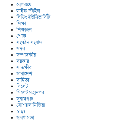
রেলওয়ে
লাইফ স্টাইল
লিডিং ইউনিভার্সিটি
শিক্ষা
শিক্ষাঙ্গন
শোক
সংঘঠন সংবাদ
সদর
সম্পাদকীয়
সরকার
সাতক্ষীরা
সারাদেশ
সাহিত্য
সিলেট
সিলেট মহানগর
সুনামগঞ্জ
সোশ্যাল মিডিয়া
স্বাস্থ্য
স্মরণ সভা