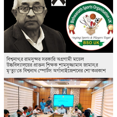
বিশ্বনাথ,র রামসুন্দর সরকারি অগ্রগামী মডেল
উচ্চবিদ্যালয়ের প্রাক্তন শিক্ষক শামসুজ্জামান জামান,র
মৃ’ত্যু’তে বিশ্বনাথ স্পোর্টস অর্গানাইজেশনের শো’কপ্রকাশ