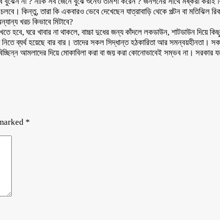
এসব বুঝেন না ? নাকি সব জেনে বুঝে শুনেও তামশা করেন ? জনগনের সাথে মষ্করা করাই 
শা তো চলবে। কিন্তু, তারা কি একবারও ভেবে দেখেছেন যাত্রাবাড়ি থেকে পল্টন বা মতিঝ
ন্যান্য খরচ কিভাবে মিটাবে?
তে হবে, ঘরে খাবার না থাকলে, বাচ্চা দুধের জন্য কাঁদলে লকডাউন, শাটডাউন দিয়ে ক
প নিতে ব্যর্থ হয়েছে বার বার। তাদের সকল সিদ্ধান্ত হঠকারিতা আর সমন্বয়হীনতা।
জনবিচ্ছিন্ন আমলাদের দিয়ে মোকাবিলা করা বা জয় করা কোনোভাবেই সম্ভব না। সরকার 
 marked
*