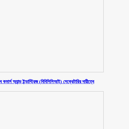
মার্স অ্যান্ড ইন্ডাস্ট্রিজ (বিবিসিসিআই) সেক্রেটারির দায়ীত্বে