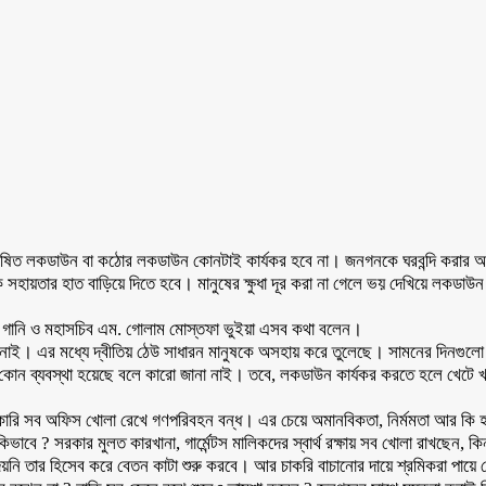
 ঘোষিত লকডাউন বা কঠোর লকডাউন কোনটাই কার্যকর হবে না। জনগনকে ঘরবন্দি করার আগে 
রকে সহায়তার হাত বাড়িয়ে দিতে হবে। মানুষের ক্ষুধা দূর করা না গেলে ভয় দেখিয়ে লক
মান গানি ও মহাসচিব এম. গোলাম মোস্তফা ভুইয়া এসব কথা বলেন।
 নাই। এর মধ্যে দ্বীতিয় ঠেউ সাধারন মানুষকে অসহায় করে তুলেছে। সামনের দিনগুলো 
 কোন ব্যবস্থা হয়েছে বলে কারো জানা নাই। তবে, লকডাউন কার্যকর করতে হলে খেটে খাওয়
রকারি সব অফিস খোলা রেখে গণপরিবহন বন্ধ। এর চেয়ে অমানবিকতা, নির্মমতা আর কি হত
বে কিভাবে ? সরকার মুলত কারখানা, গার্মেন্টস মালিকদের স্বার্থ রক্ষায় সব খোলা রাখছেন, 
ি তার হিসেব করে বেতন কাটা শুরু করবে। আর চাকরি বাচানোর দায়ে শ্রমিকরা পায়ে হ