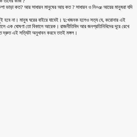
কি তাদের কাজ ?
িল রিকশা ভাড়া কত? আর সাধারন মানুষের আয় কত ? সাধারন ও নি¤œ আয়ের মানুষরা যদি
িছুই হবে না। মানুষ ঘরের বাইরে যাবেই। দু:খজনক হলেও সত্য যে, করোনার এই
 সকালে এক ঘোষণা তো বিকালে আরেক। রাজনীতিবিদ আর জনপ্রতিনিধিদের দূরে রেখে
যত দ্রুত এই সত্যিটা অনুধাবন করবে ততই মঙ্গল।