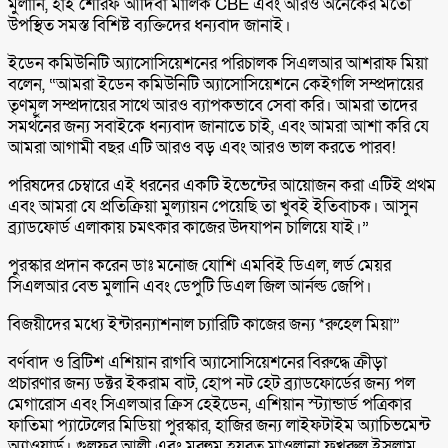
মুলানি, হাই শেরিফ আদিবা মালিক CBE এবং আরও অনেকের মতো
উপস্থিত সমস্ত বিশিষ্ট ব্যক্তিদের ধন্যবাদ জানাই।
ইডেন কমিউনিটি অ্যাসোসিয়েশনের পরিচালক সিএলআর আশরাফ মিয়া
বলেন, “আমরা ইডেন কমিউনিটি অ্যাসোসিয়েশনে কেইগলি সম্প্রদায়ের
তৃণমূল সম্প্রদায়ের সাথে আরও ব্যাপকভাবে সেবা করি। আমরা তাদের
সমর্থনের জন্য সবাইকে ধন্যবাদ জানাতে চাই, এবং আমরা আশা করি যে
আমরা আগামী বছর এটি আরও বড় এবং আরও ভাল করতে পারব!
পরিষদের চেম্বারে এই ধরনের একটি ইভেন্টের আয়োজন করা এটিই প্রথম
এবং আমরা যে প্রতিক্রিয়া মুল্যায়ন পেয়েছি তা খুবই ইতিবাচক। আসুন
ব্র্যাডফোর্ড এলাকায় চমৎকার কাজের উদযাপন চালিয়ে যাই।”
পুরস্কার প্রদান করেন ডাঃ মনোজ যোশি এমবিই ডিএল, লর্ড মেয়র
সিএলআর বেভ মুলানি এবং ডেপুটি ডিএল জিল আর্নল্ড জেপি।
বিজয়ীদের মধ্যে ইন্টারন্যাশনাল চ্যারিটি কাজের জন্য *রুহেল মিয়া”
বর্ণবাদ ও ব্রিটিশ এশিয়ান রাগবি অ্যাসোসিয়েশনের বিরুদ্ধে ক্রীড়া
প্রচারণার জন্য ডক্টর ইকরাম বাট, হোপ নট হেট ব্র্যাডফোর্ডের জন্য পল
মেগারোস এবং সিএলআর ক্রিস হেইডেন, এশিয়ান স্ট্যান্ডার্ড পত্রিকার
ফাতিমা প্যাটেলের মিডিয়া পুরস্কার, হাজির জন্য লাইফটাইম অ্যাচিভমেন্ট
অ্যাওয়ার্ড। গুলফর আলী এবং মরহুম হযরত মাওলানা ফখরুল ইসলাম