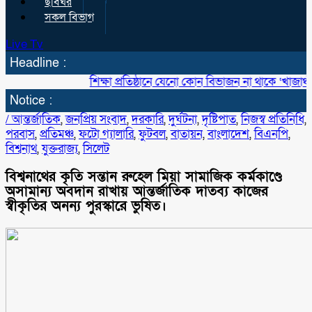
ছবিঘর
সকল বিভাগ
Live Tv
Headline :
শিক্ষা প্রতিষ্ঠানে যেনো কোন বিভাজন না থাকে ‘খাজাঞ্চী মডেল
Notice :
/
আন্তর্জাতিক
,
জনপ্রিয় সংবাদ
,
দরকারি
,
দুর্ঘটনা
,
দৃষ্টিপাত
,
নিজস্ব প্রতিনিধি
,
পরবাস
,
প্রতিমঞ্চ
,
ফটো গ্যালারি
,
ফুটবল
,
বাতায়ন
,
বাংলাদেশ
,
বিএনপি
,
বিশ্বনাথ
,
যুক্তরাজ্য
,
সিলেট
বিশ্বনাথের কৃতি সন্তান রুহেল মিয়া সামাজিক কর্মকাণ্ডে
অসামান্য অবদান রাখায় আন্তর্জাতিক দাতব্য কাজের
স্বীকৃতির অনন্য পুরস্কারে ভুষিত।