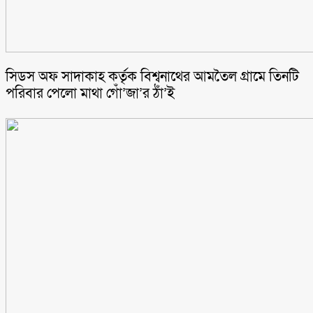
সিডস অফ সাদাকাহ কর্তৃক বিশ্বনাথের আমতৈল গ্রামে তিনটি
পরিবার পেলো মাথা গোঁ’জা’র ঠাঁ’ই