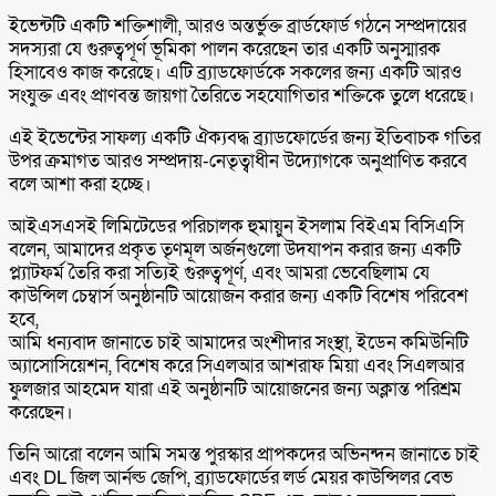
ইভেন্টটি একটি শক্তিশালী, আরও অন্তর্ভুক্ত ব্রার্ডফোর্ড গঠনে সম্প্রদায়ের
সদস্যরা যে গুরুত্বপূর্ণ ভূমিকা পালন করেছেন তার একটি অনুস্মারক
হিসাবেও কাজ করেছে। এটি ব্র্যাডফোর্ডকে সকলের জন্য একটি আরও
সংযুক্ত এবং প্রাণবন্ত জায়গা তৈরিতে সহযোগিতার শক্তিকে তুলে ধরেছে।
এই ইভেন্টের সাফল্য একটি ঐক্যবদ্ধ ব্র্যাডফোর্ডের জন্য ইতিবাচক গতির
উপর ক্রমাগত আরও সম্প্রদায়-নেতৃত্বাধীন উদ্যোগকে অনুপ্রাণিত করবে
বলে আশা করা হচ্ছে।
আইএসএসই লিমিটেডের পরিচালক হুমায়ুন ইসলাম বিইএম বিসিএসি
বলেন, আমাদের প্রকৃত তৃণমূল অর্জনগুলো উদযাপন করার জন্য একটি
প্ল্যাটফর্ম তৈরি করা সত্যিই গুরুত্বপূর্ণ, এবং আমরা ভেবেছিলাম যে
কাউন্সিল চেম্বার্স অনুষ্ঠানটি আয়োজন করার জন্য একটি বিশেষ পরিবেশ
হবে,
আমি ধন্যবাদ জানাতে চাই আমাদের অংশীদার সংস্থা, ইডেন কমিউনিটি
অ্যাসোসিয়েশন, বিশেষ করে সিএলআর আশরাফ মিয়া এবং সিএলআর
ফুলজার আহমেদ যারা এই অনুষ্ঠানটি আয়োজনের জন্য অক্লান্ত পরিশ্রম
করেছেন।
তিনি আরো বলেন আমি সমস্ত পুরস্কার প্রাপকদের অভিনন্দন জানাতে চাই
এবং DL জিল আর্নল্ড জেপি, ব্র্যাডফোর্ডের লর্ড মেয়র কাউন্সিলর বেভ