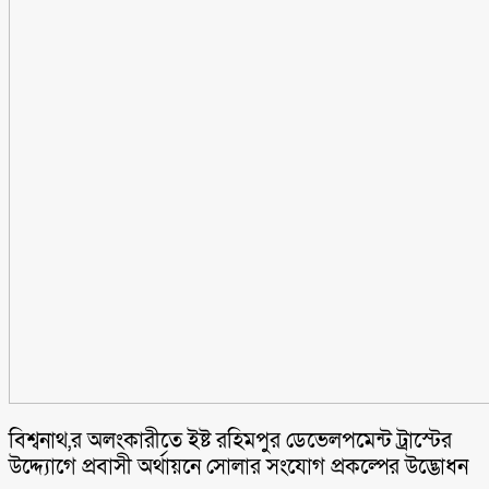
বিশ্বনাথ,র অলংকারীতে ইষ্ট রহিমপুর ডেভেলপমেন্ট ট্রাস্টের
উদ্দ্যোগে প্রবাসী অর্থায়নে সোলার সংযোগ প্রকল্পের উদ্ভোধন