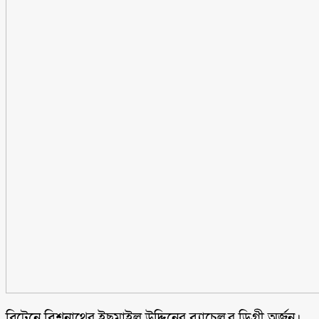
ব্রিটেনে বিশ্বনাথের ইছমাইল উদ্দিনের ব্যাচেল,র ডিগ্রী অর্জন।