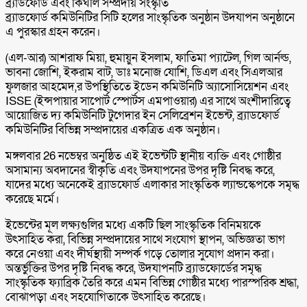
ব্র্যাডফোর্ড এবং কিঘলি সম্প্রদায় সংস্কৃতি
ব্র্যাডফোর্ড কমিউনিটির সিটি হলের সাংস্কৃতিক অনুষ্ঠান উদযাপন অনুষ্ঠানে
এ পুরস্কার গ্রহন করেন।
(এল-আর) আশরাফ মিয়া, হুমায়ুন ইসলাম, ফাতিমা প্যাটেল, গিল আর্নল্ড,
ভাবনা জোশি, ইকরাম বাট, ডাঃ মনোজ যোশি, ডিএল এবং সিএলআর
ফুলজার আহমেদ,র উপস্থিতিতে ইডেন কমিউনিটি অ্যাসোসিয়েশন এবং
ISSE (ইন্সপায়ার সাপোর্ট স্পোর্টস এমপাওয়ার) এর সাথে অংশীদারিত্বে
আয়োজিত দ্য কমিউনিটি টুগেদার ইন সেলিব্রেশন ইভেন্ট, ব্র্যাডফোর্ড
কমিউনিটির বিভিন্ন সম্প্রদায়ের একত্রিত এক অনুষ্ঠান।
মঙ্গলবার 26 নভেম্বর অনুষ্ঠিত এই ইভেন্টটি স্থানীয় ব্যক্তি এবং গোষ্ঠীর
অসামান্য অবদানের স্বীকৃতি এবং উদযাপনের উপর দৃষ্টি নিবদ্ধ করে,
যাদের মধ্যে অনেকেই ব্র্যাডফোর্ড এলাকার সাংস্কৃতিক ল্যান্ডস্কেপকে সমৃদ্ধ
করেছে মর্মে।
ইভেন্টের মূল লক্ষ্যগুলির মধ্যে একটি ছিল সাংস্কৃতিক বিনিময়কে
উৎসাহিত করা, বিভিন্ন সম্প্রদায়ের সাথে সংযোগ স্থাপন, অভিজ্ঞতা ভাগ
করে নেওয়া এবং দীর্ঘস্থায়ী সম্পর্ক গড়ে তোলার সুযোগ প্রদান করা।
অন্তর্ভুক্তির উপর দৃষ্টি নিবদ্ধ করে, উদযাপনটি ব্র্যাডফোর্ডের সমৃদ্ধ
সাংস্কৃতিক ফ্যাব্রিক তৈরি করে এমন বিভিন্ন গোষ্ঠীর মধ্যে পারস্পরিক শ্রদ্ধা,
বোঝাপড়া এবং সহযোগিতাকে উৎসাহিত করেছে।