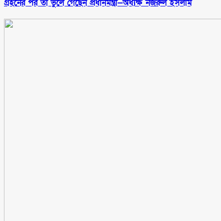
গ্রহনের পর তা ভুলে গেছেন প্রধানমন্ত্রী—অধ্যক্ষ নজরুল ইসলাম