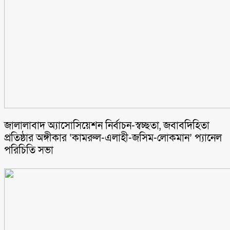
জালালাবাদ অ্যাসোসিয়েশন নির্বাচন-স্বচ্ছতা, জবাবদিহিতা
প্রতিষ্ঠার অঙ্গীকার ‘কামরুল-এলাহী-জসিম-লোকমান’ প্যানেল
পরিচিতি সভা