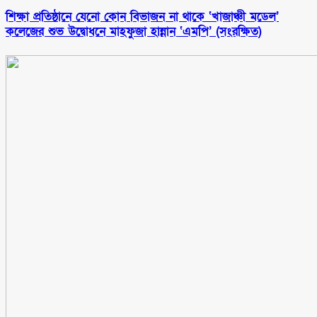
শিক্ষা প্রতিষ্ঠানে যেনো কোন বিভাজন না থাকে ‘খাজাঞ্চী মডেল’
কলেজের শুভ উদ্বোধনে মাহফুজা হান্নান ‘এমপি’ (সংরক্ষিত)