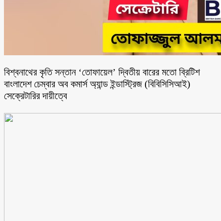
বিশ্বনাথের কৃতি সন্তান ‘তোফায়েল’ দ্বিতীয় বারের মতো ব্রিটিশ
বাংলাদেশ চেম্বার অব কমার্স অ্যান্ড ইন্ডাস্ট্রিজ (বিবিসিসিআই)
সেক্রেটারির দায়ীত্বে