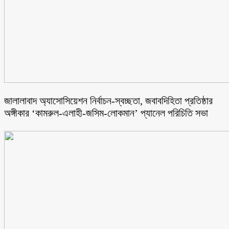
জালালাবাদ অ্যাসোসিয়েশন নির্বাচন-স্বচ্ছতা, জবাবদিহিতা প্রতিষ্ঠার
অঙ্গীকার ‘কামরুল-এলাহী-জসিম-লোকমান’ প্যানেল পরিচিতি সভা