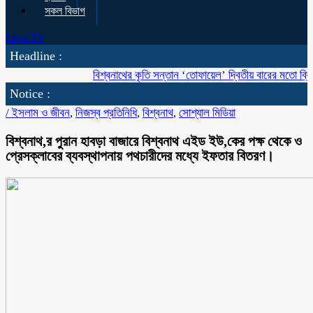
সকল বিভাগ
Live Tv
Headline :
বিশ্বনাথের কৃতি সন্তান ‘তোফায়েল’ দ্বিতীয় বারের মতো ব্রিটিশ বাংলাদে
Notice :
/
ইসলাম ও জীবন
,
নিজস্ব প্রতিনিধি
,
বিশ্বনাথ
,
সোশ্যাল মিডিয়া
বিশ্বনাথ,র পুরান হাবড়া বাজারে বিশ্বনাথ এইড ইউ,কের পক্ষ থেকে ও
প্রেসক্লাবের ব্যবস্থাপনায় পথচারীদের মধ্যে ইফতার বিতরণ।