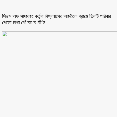
সিডস অফ সাদাকাহ কর্তৃক বিশ্বনাথের আমতৈল গ্রামে তিনটি পরিবার
পেলো মাথা গোঁ’জা’র ঠাঁ’ই