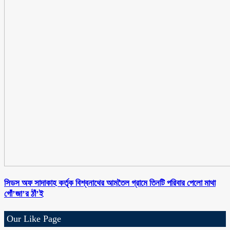
সিডস অফ সাদাকাহ কর্তৃক বিশ্বনাথের আমতৈল গ্রামে তিনটি পরিবার পেলো মাথা
গোঁ’জা’র ঠাঁ’ই
Our Like Page