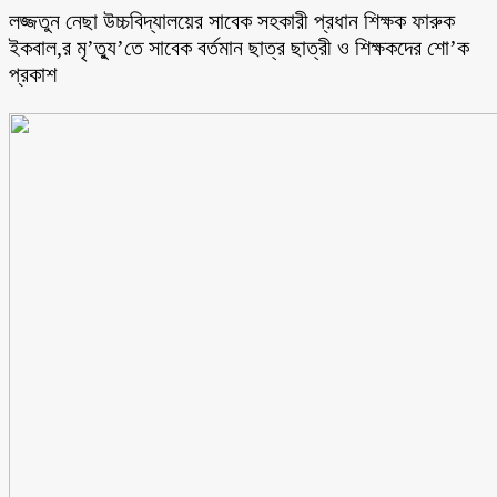
লজ্জতুন নেছা উচ্চবিদ্যালয়ের সাবেক সহকারী প্রধান শিক্ষক ফারুক
ইকবাল,র মৃ’ত্যু’তে সাবেক বর্তমান ছাত্র ছাত্রী ও শিক্ষকদের শো’ক
প্রকাশ