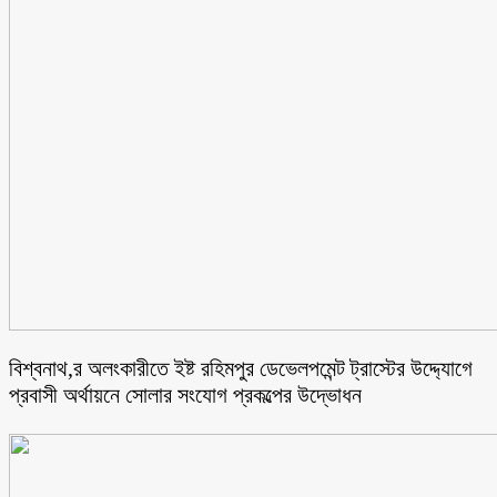
বিশ্বনাথ,র অলংকারীতে ইষ্ট রহিমপুর ডেভেলপমেন্ট ট্রাস্টের উদ্দ্যোগে
প্রবাসী অর্থায়নে সোলার সংযোগ প্রকল্পের উদ্ভোধন