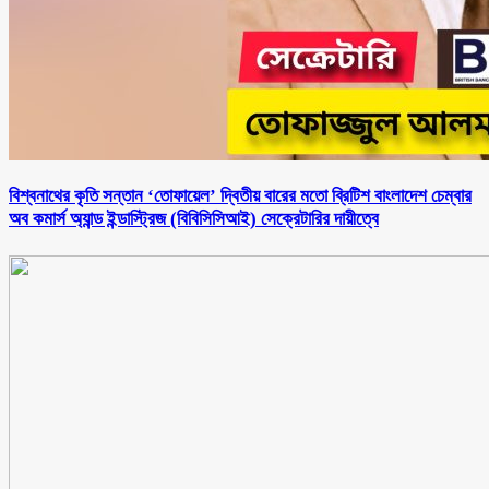
বিশ্বনাথের কৃতি সন্তান ‘তোফায়েল’ দ্বিতীয় বারের মতো ব্রিটিশ বাংলাদেশ চেম্বার
অব কমার্স অ্যান্ড ইন্ডাস্ট্রিজ (বিবিসিসিআই) সেক্রেটারির দায়ীত্বে