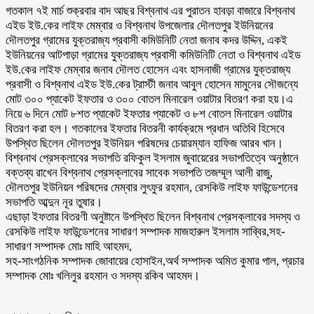
গতকাল ৭ই মার্চ শুক্রবার বাদ আছর বিশ্বনাথ এর পুরাতন হাবড়া বাজারে বিশ্বনাথ
এইড ইউ.কের লাইফ মেম্বার ও বিশ্বনাথ উপজেলার দৌলতপুর ইউনিয়নের
দৌলতপুর গ্রামের যুক্তরাজ্য প্রবাসী কমিউনিটি নেতা জনাব কদর উদ্দিন, একই
ইউনিয়নের আটপাড়া গ্রামের যুক্তরাজ্য প্রবাসী কমিউনিটি নেতা ও বিশ্বনাথ এইড
ইউ.কের লাইফ মেম্বার জনাব দৌলত হোসেন এবং হাসনাজী গ্রামের যুক্তরাজ্য
প্রবাসী ও বিশ্বনাথ এইড ইউ.কের ট্রাস্টী জনাব আবুল হোসেন মামুনের সৌজন্যে
মোট ৩০০ প্যাকেট ইফতার ও ৩০০ বোতল মিনারেল ওয়াটার বিতরণ করা হয়।এ
নিয়ে ৬ দিনে মোট ৮শত প্যাকেট ইফতার প্যাকেট ও ৮শ বোতল মিনারেল ওয়াটার
বিতরণ করা হল। গতকালের ইফতার বিতরনী কার্যক্রমে প্রধান অতিথি হিসেবে
উপস্থিত ছিলেন দৌলতপুর ইউনিয়ন পরিষদের চেয়ারম্যান হাফিজ আরব খান।
বিশ্বনাথ প্রেসক্লাবের সভাপতি রফিকুল ইসলাম জুবায়েরের সভাপতিত্বে অনুষ্ঠানে
বক্তব্য রাখেন বিশ্বনাথ প্রেসক্লাবের সাবেক সভাপতি তজম্মূল আলী রাজু,
দৌলতপুর ইউনিয়ন পরিষদের মেম্বার লুৎফুর রহমান, রেসকিউ লাইফ ফাউন্ডেশনের
সভাপতি আব্দুন নূর তুষার।
এছাড়া ইফতার বিতরণী অনুষ্টানে উপস্থিত ছিলেন বিশ্বনাথ প্রেসক্লাবের সদস্য ও
রেসকিউ লাইফ ফাউন্ডেশনের সাধারণ সম্পাদক মাজহারুল ইসলাম সাব্বির,সহ-
সাধারণ সম্পাদক মোঃ মাহি আহমদ,
সহ-সাংগঠনিক সম্পাদক জোবায়ের হোসাইন,অর্থ সম্পাদক অমিত কুমার পাল, প্রচার
সম্পাদক মোঃ খলিলুর রহমান ও সদস্য রকিব আহমদ।