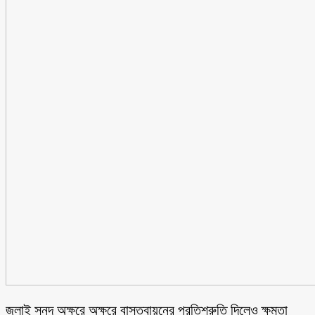
জুলাই সনদ অক্ষরে অক্ষরে বাস্তবায়নের প্রতিশ্রুতি দিলেও ক্ষমতা