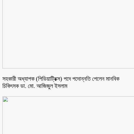
সহকারী অধ্যাপক (পিডিয়াট্রিক্স) পদে পদোন্নতি পেলেন মানবিক
চিকিৎসক ডা. মো. আজিজুল ইসলাম