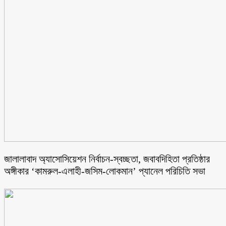
জালালাবাদ অ্যাসোসিয়েশন নির্বাচন-স্বচ্ছতা, জবাবদিহিতা প্রতিষ্ঠার
অঙ্গীকার ‘কামরুল-এলাহী-জসিম-লোকমান’ প্যানেল পরিচিতি সভা