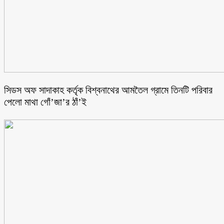
সিডস অফ সাদাকাহ কর্তৃক বিশ্বনাথের আমতৈল গ্রামে তিনটি পরিবার
পেলো মাথা গোঁ’জা’র ঠাঁ’ই