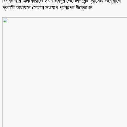
বিশ্বনাথ,র অলংকারীতে ইষ্ট রহিমপুর ডেভেলপমেন্ট ট্রাস্টের উদ্দ্যোগে
প্রবাসী অর্থায়নে সোলার সংযোগ প্রকল্পের উদ্ভোধন