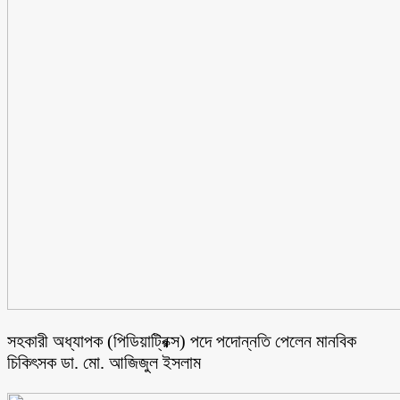
সহকারী অধ্যাপক (পিডিয়াট্রিক্স) পদে পদোন্নতি পেলেন মানবিক
চিকিৎসক ডা. মো. আজিজুল ইসলাম