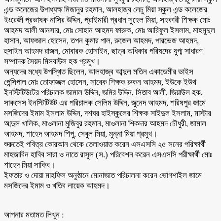
এন্ড কলেজের উপাধ্যক্ষ মিজানুর রহমান, আলহাজ্ব লেচু মিয়া স্কুল এন্ড কলেজের
ইংরেজী প্রভাষক নাসির উদ্দিন, প্রাইমারী প্রধান সুহেল মিয়া, সহকারী শিক্ষক মোঃ
আহমদ আলী আনসার, মোঃ সোহান আহমদ ফারুক, মোঃ আরিফুল ইসলাম, মাহমুদুল
হাসান, আফজাল হোসেন, তপন কুমার পাল, রুজেল আহমদ, পারভেজ আহমদ,
হুসাইন আহমদ রাজন, মোবারক হোসাইন, ছাত্র অধিকার পরিষদের যুগ্ম সাধারণ
সম্পাদক সৈয়দ মিসবাউল হক প্রমুখ।
অন্যদের মধ্যে উপস্থিত ছিলেন, আলহাজ্ব আব্দুল মতিন একাডেমীর ভাইস
পেন্সিপাল মোঃ তোফাজ্জল হোসেন, সাবেক শিক্ষক রুকন আহমদ, ইউকে ইউথ
ইনস্টিটিউটের পরিচালক জামাল উদ্দিন, জমির উদ্দিন, সিতাব আলী, জিয়াউল হক,
সাকসেস ইনস্টিটিউট এর পরিচালক সেলিম উদ্দিন, জুনেদ আহমদ, শরিষপুর জামে
মসজিদের ইমাম ইসলাম উদ্দিন, দশঘর হাইস্কুলের শিক্ষক সাইদুল ইসলাম, মাস্টার
আব্দুল খালিক, মাওলানা মুজিবুর রহমান, মাওলানা শিকদার আহমদ চৌধুরী, জামাল
আহমদ, শাহেদ আহমদ শিপু, সেবুল মিয়া, মুন্না মিয়া প্রমুখ।
শুরুতেই পবিত্র কোরআন থেকে তেলাওয়াত করেন এসএসসি ২৫ সনের পরিক্ষার্থী
মাহজাবিন হাবিব সারা ও নাতে রাসুল (স.) পরিবেশন করেন এসএসসি পরীক্ষার্থী মোঃ
শাহেদ মিয়া সাকিব।
ইফতার ও দোয়া মাহফিল অনুষ্ঠানে মোনাজাত পরিচালনা করেন ভোগশাইল জামে
মসজিদের ইমাম ও খতিব লায়েক আহমদ।
আপনার মতামত লিখুন :