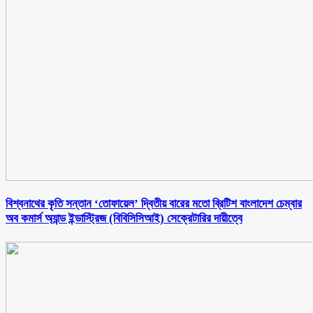
বিশ্বনাথের কৃতি সন্তান ‘তোফায়েল’ দ্বিতীয় বারের মতো ব্রিটিশ বাংলাদেশ চেম্বার
অব কমার্স অ্যান্ড ইন্ডাস্ট্রিজ (বিবিসিসিআই) সেক্রেটারির দায়ীত্বে