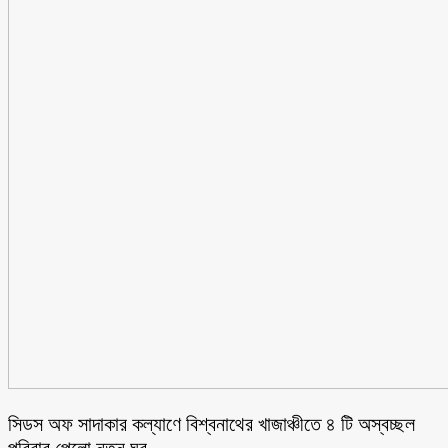
সিডস অফ সাদাকার কল্যাণে বিশ্বনাথের খাজাঞ্চীতে ৪ টি অস্বচ্ছল
পরিবার পেলো নতুন ঘর