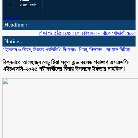
সকল বিভাগ
Live Tv
Headline :
শিক্ষা প্রতিষ্ঠানে যেনো কোন বিভাজন না থাকে ‘খাজাঞ্চী মডেল’ কলেজ
Notice :
/
ইসলাম ও জীবন
,
নিজস্ব প্রতিনিধি
,
বিশ্বনাথ
,
শিক্ষা
,
শিক্ষাঙ্গন
,
সোশ্যাল মিডিয়া
বিশ্বনাথে আলহাজ্ব লেচু মিয়া স্কুল এন্ড কলেজ প্রাঙ্গণে এসএসসি-
এইচএসসি-২০২৫ পরীক্ষার্থীদের বিদায় উপলক্ষে ইফতার মাহফিল।