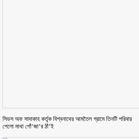
সিডস অফ সাদাকাহ কর্তৃক বিশ্বনাথের আমতৈল গ্রামে তিনটি পরিবার
পেলো মাথা গোঁ’জা’র ঠাঁ’ই