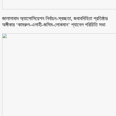
জালালাবাদ অ্যাসোসিয়েশন নির্বাচন-স্বচ্ছতা, জবাবদিহিতা প্রতিষ্ঠার
অঙ্গীকার ‘কামরুল-এলাহী-জসিম-লোকমান’ প্যানেল পরিচিতি সভা