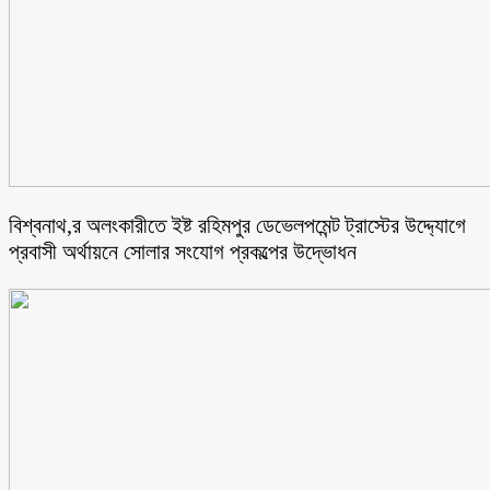
বিশ্বনাথ,র অলংকারীতে ইষ্ট রহিমপুর ডেভেলপমেন্ট ট্রাস্টের উদ্দ্যোগে
প্রবাসী অর্থায়নে সোলার সংযোগ প্রকল্পের উদ্ভোধন