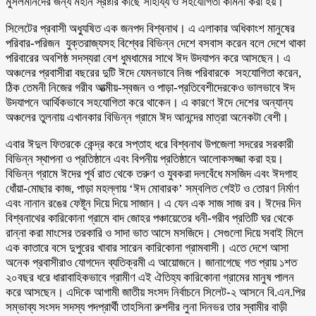
মুসলমানদের জন্য মহান স্রষ্টার কাছে সাহায্য ও সহযোগিতা কামনা করা হয়।
সিলেটের প্রবাসী অধ্যুষিত এক জনপদ বিশ্বনাথ। এ এলাকার অধিকাংশ মানুষের
পরিবার-পরিজন যুক্তরাজ্যসহ বিশ্বের বিভিন্ন দেশে বসবাস করেন বলে দেশে থাকা
পরিবারের অবশিষ্ঠ সদস্যরা বেশ ধুমধামের সাথে ঈদ উদযাপন করে আসছেন। এ
অঞ্চলের প্রবাসীরা বছরের দুটি ঈদে যেমনভাবে নিজ পরিবারকে সহযোগিতা করেন,
ঠিক তেমনী নিজের গরীব আত্মীয়-স্বজন ও পাড়া-প্রতিবেশীদেরকেও ভালভাবে ঈদ
উদযাপনে আর্থিকভাবে সহযোগিতা করে থাকেন। এ কারণে ঈদে দেশের অন্যান্য
অঞ্চলের তুলনায় এখানকার বিভিন্ন গ্রামে ঈদ আনন্দের মাত্রা অনেকটা বেশী।
এবার ঈদুল ফিতরকে কেন্দ্র করে সপ্তাহ ধরে বিশ্বনাথ উপজেলা সদরের সরকারী
বিভিন্ন স্থাপনা ও প্রতিষ্ঠানে এবং বিপনীয় প্রতিষ্ঠানে আলোকসজ্জা করা হয়।
বিভিন্ন গ্রামে ঈদের পূর্ব রাত থেকে তরুণ ও যুবকরা দলবেঁধে মসজিদ এবং ঈদগাহ
ধোঁয়া-মোছার কাজ, পাড়া মহল্লায় ‘ঈদ মোবারক’ সম্বলিত গেইট ও তোরণ নির্মাণ
এবং নানান রঙের ফেষ্টূন দিয়ে দিয়ে সাজান। এ যেন এক সাজ সাজ রব। ঈদের দিন
বিশ্বনাথের কারিকোনা গ্রামে বাদ জোহর পঞ্চায়েতের ধনী-গরীব প্রতিটি ঘর থেকে
রান্না করা মাংসের তরকারি ও সাদা ভাত আসে মসজিদে। সেগুলো দিয়ে সবাই মিলে
এক কাতারে বসে দুপুরের খাবার সারেন কারিকোনা গ্রামবাসী। এতে দেশে আসা
অনেক প্রবাসীরাও যোগদেন ব্যতিক্রমী এ আয়োজনে। জানাগেছে গত প্রায় ১শত
২০বছর ধরে ধারাবাহিকভাবে গ্রামীণ এই ঐতিহ্য কারিকোনা গ্রামের মানুষ পালন
করে আসছেন। এদিকে আগামী জাতীয় সংসদ নির্বাচনে সিলেট-২ আসনে বি.এন.পির
সম্ভাব্য সংসদ সদস্য পদপ্রার্থী তাহসিনা রুশদীর লুনা দিনভর তার স্বামীর বাড়ী