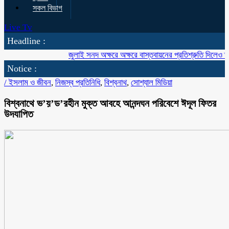
সকল বিভাগ
Live Tv
Headline :
জুলাই সনদ অক্ষরে অক্ষরে বাস্তবায়নের প্রতিশ্রুতি দিলেও ক্ষমতা
Notice :
/
ইসলাম ও জীবন
,
নিজস্ব প্রতিনিধি
,
বিশ্বনাথ
,
সোশ্যাল মিডিয়া
বিশ্বনাথে ভ’য়’ড’রহীন মুক্ত আবহে আনন্দঘন পরিবেশে ঈদূল ফিতর
উদযাপিত