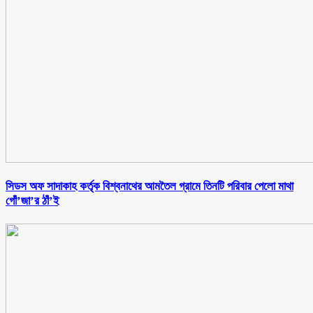
সিডস অফ সাদাকাহ কর্তৃক বিশ্বনাথের আমতৈল গ্রামে তিনটি পরিবার পেলো মাথা
গোঁ’জা’র ঠাঁ’ই