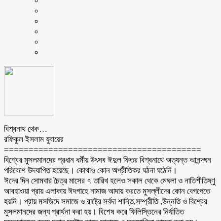
বিশ্বনাথ থেক…
রফিকুল ইসলাম যুবায়ের
========================================
বিশ্বের মুসলমানদের প্রধান ধর্মীয় উৎসব ঈদুল ফিতর বিশ্বনাথে অত্যন্ত আনন্দঘন
পরিবেশে উদযাপিত হয়েছে। কোথাও কোন অপ্রীতিকর ঘঠনা ঘঠেনি।
ঈদের দিন সোমবার চৈত্র মাসের ৭ তারিখ হলেও সকাল থেকে মেঘলা ও নাতিশীতিষ্ণু
আবহাওয়া প্রায় এলাকায় ঈদগাহে নামাজ আদায় করতে মুসল্লীদের কোন বেগপেতে
হয়নি। প্রায় মসজিদে সমাজে ও রাষ্ট্রে সর্বদা শান্তি,সম্প্রীতি ,উন্নতি ও বিশ্বের
মুসলমানদের জন্য প্রার্থনা করা হয়। বিশেষ করে ফিলিস্তিনের নির্যাতিত