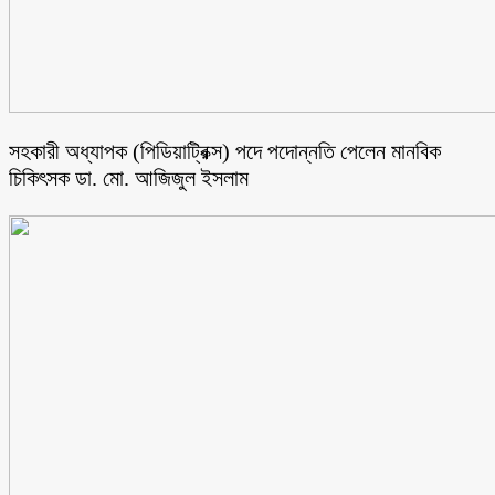
সহকারী অধ্যাপক (পিডিয়াট্রিক্স) পদে পদোন্নতি পেলেন মানবিক
চিকিৎসক ডা. মো. আজিজুল ইসলাম