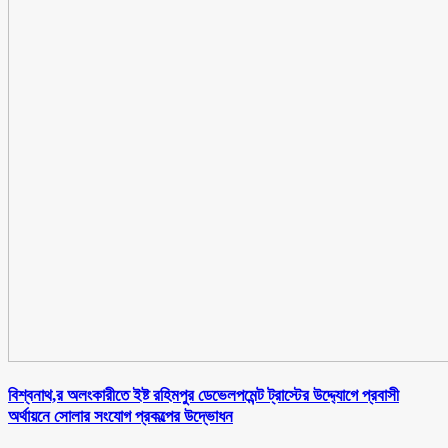
বিশ্বনাথ,র অলংকারীতে ইষ্ট রহিমপুর ডেভেলপমেন্ট ট্রাস্টের উদ্দ্যোগে প্রবাসী
অর্থায়নে সোলার সংযোগ প্রকল্পের উদ্ভোধন