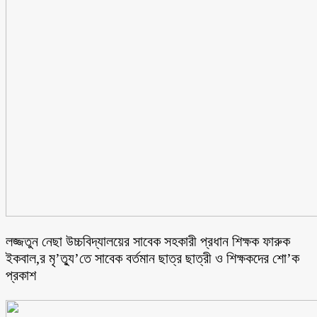
লজ্জতুন নেছা উচ্চবিদ্যালয়ের সাবেক সহকারী প্রধান শিক্ষক ফারুক
ইকবাল,র মৃ’ত্যু’তে সাবেক বর্তমান ছাত্র ছাত্রী ও শিক্ষকদের শো’ক
প্রকাশ