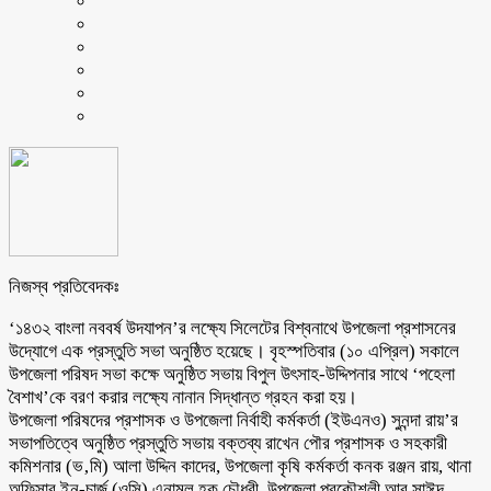
নিজস্ব প্রতিবেদকঃ
‘১৪৩২ বাংলা নববর্ষ উদযাপন’র লক্ষ্যে সিলেটের বিশ্বনাথে উপজেলা প্রশাসনের
উদ্যোগে এক প্রস্তুতি সভা অনুষ্ঠিত হয়েছে। বৃহস্পতিবার (১০ এপ্রিল) সকালে
উপজেলা পরিষদ সভা কক্ষে অনুষ্ঠিত সভায় বিপুল উৎসাহ-উদ্দিপনার সাথে ‘পহেলা
বৈশাখ’কে বরণ করার লক্ষ্যে নানান সিদ্ধান্ত গ্রহন করা হয়।
উপজেলা পরিষদের প্রশাসক ও উপজেলা নির্বাহী কর্মকর্তা (ইউএনও) সুনন্দা রায়’র
সভাপতিত্বে অনুষ্ঠিত প্রস্তুতি সভায় বক্তব্য রাখেন পৌর প্রশাসক ও সহকারী
কমিশনার (ভ‚মি) আলা উদ্দিন কাদের, উপজেলা কৃষি কর্মকর্তা কনক রঞ্জন রায়, থানা
অফিসার ইন-চার্জ (ওসি) এনামুল হক চৌধুরী, উপজেলা প্রকৌশলী আবু সাঈদ,