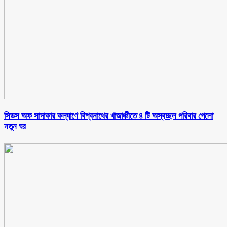
সিডস অফ সাদাকার কল্যাণে বিশ্বনাথের খাজাঞ্চীতে ৪ টি অস্বচ্ছল পরিবার পেলো
নতুন ঘর