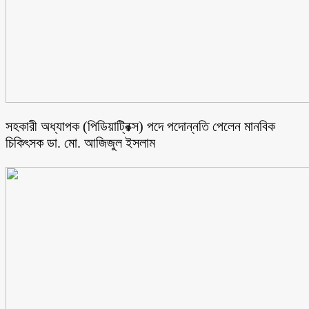
সহকারী অধ্যাপক (পিডিয়াট্রিক্স) পদে পদোন্নতি পেলেন মানবিক
চিকিৎসক ডা. মো. আজিজুল ইসলাম