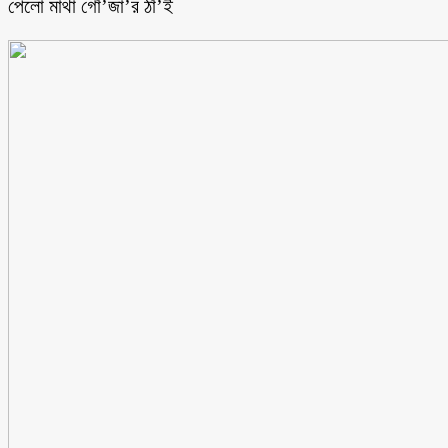
পেলো মাথা গোঁ’জা’র ঠাঁ’ই