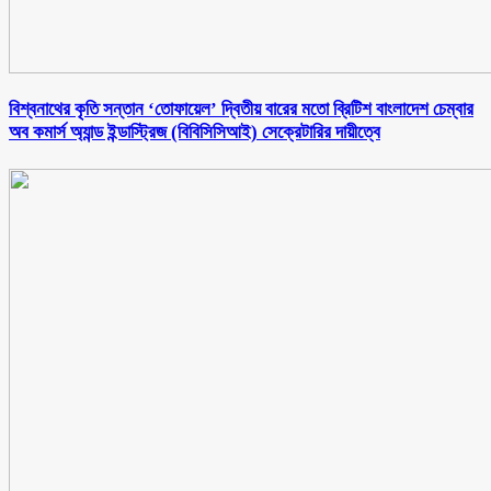
বিশ্বনাথের কৃতি সন্তান ‘তোফায়েল’ দ্বিতীয় বারের মতো ব্রিটিশ বাংলাদেশ চেম্বার
অব কমার্স অ্যান্ড ইন্ডাস্ট্রিজ (বিবিসিসিআই) সেক্রেটারির দায়ীত্বে