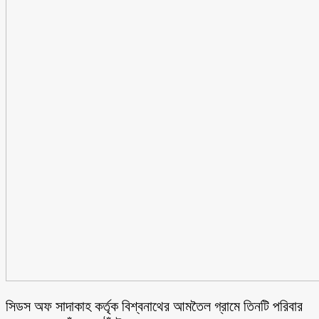
সিডস অফ সাদাকাহ কর্তৃক বিশ্বনাথের আমতৈল গ্রামে তিনটি পরিবার