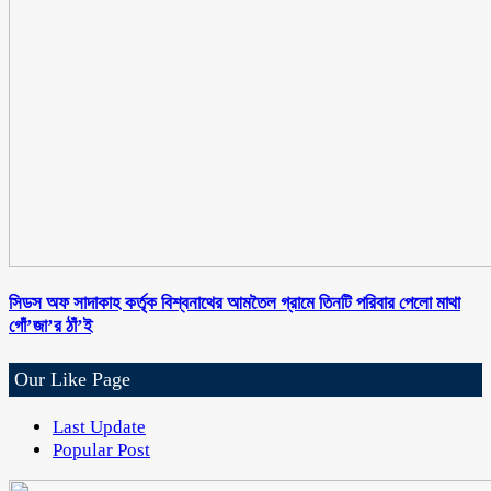
সিডস অফ সাদাকাহ কর্তৃক বিশ্বনাথের আমতৈল গ্রামে তিনটি পরিবার পেলো মাথা
গোঁ’জা’র ঠাঁ’ই
Our Like Page
Last Update
Popular Post