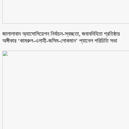
জালালাবাদ অ্যাসোসিয়েশন নির্বাচন-স্বচ্ছতা, জবাবদিহিতা প্রতিষ্ঠার
অঙ্গীকার ‘কামরুল-এলাহী-জসিম-লোকমান’ প্যানেল পরিচিতি সভা