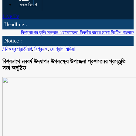
সকল বিভাগ
Live Tv
Headline :
বিশ্বনাথের কৃতি সন্তান ‘তোফায়েল’ দ্বিতীয় বারের মতো ব্রিটিশ বাংলাদেশ চেম্বার 
Notice :
/
নিজস্ব প্রতিনিধি
,
বিশ্বনাথ
,
সোশ্যাল মিডিয়া
বিশ্বনাথে নববর্ষ উদযাপন উপলক্ষ্যে উপজেলা প্রশাসনের প্রস্তুতি
সভা অনুষ্ঠিত