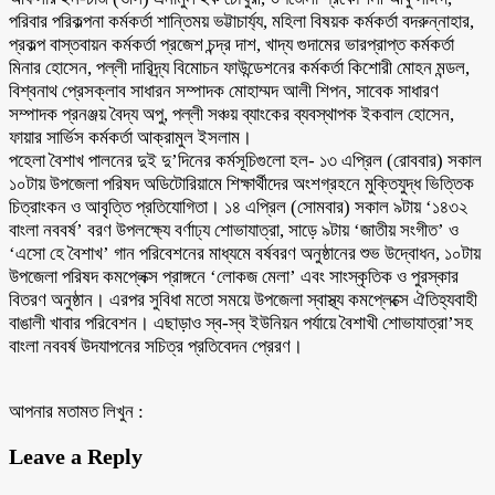
পরিবার পরিকল্পনা কর্মকর্তা শান্তিময় ভট্টাচার্য্য, মহিলা বিষয়ক কর্মকর্তা বদরুন্নাহার,
প্রকল্প বাস্তবায়ন কর্মকর্তা প্রজেশ চন্দ্র দাশ, খাদ্য গুদামের ভারপ্রাপ্ত কর্মকর্তা
মিনার হোসেন, পল্লী দারিদ্র্য বিমোচন ফাউন্ডেশনের কর্মকর্তা কিশোরী মোহন মন্ডল,
বিশ্বনাথ প্রেসক্লাব সাধারন সম্পাদক মোহাম্মদ আলী শিপন, সাবেক সাধারণ
সম্পাদক প্রনঞ্জয় বৈদ্য অপু, পল্লী সঞ্চয় ব্যাংকের ব্যবস্থাপক ইকবাল হোসেন,
ফায়ার সার্ভিস কর্মকর্তা আক্রামুল ইসলাম।
পহেলা বৈশাখ পালনের দুই দু’দিনের কর্মসূচিগুলো হল- ১৩ এপ্রিল (রোববার) সকাল
১০টায় উপজেলা পরিষদ অডিটোরিয়ামে শিক্ষার্থীদের অংশগ্রহনে মুক্তিযুদ্ধ ভিত্তিক
চিত্রাংকন ও আবৃত্তি প্রতিযোগিতা। ১৪ এপ্রিল (সোমবার) সকাল ৯টায় ‘১৪৩২
বাংলা নববর্ষ’ বরণ উপলক্ষ্যে বর্ণাঢ্য শোভাযাত্রা, সাড়ে ৯টায় ‘জাতীয় সংগীত’ ও
‘এসো হে বৈশাখ’ গান পরিবেশনের মাধ্যমে বর্ষবরণ অনুষ্ঠানের শুভ উদ্বোধন, ১০টায়
উপজেলা পরিষদ কমপ্লেক্স প্রাঙ্গনে ‘লোকজ মেলা’ এবং সাংস্কৃতিক ও পুরস্কার
বিতরণ অনুষ্ঠান। এরপর সুবিধা মতো সময়ে উপজেলা স্বাস্থ্য কমপ্লেক্সে ঐতিহ্যবাহী
বাঙালী খাবার পরিবেশন। এছাড়াও স্ব-স্ব ইউনিয়ন পর্যায়ে বৈশাখী শোভাযাত্রা’সহ
বাংলা নববর্ষ উদযাপনের সচিত্র প্রতিবেদন প্রেরণ।
আপনার মতামত লিখুন :
Leave a Reply