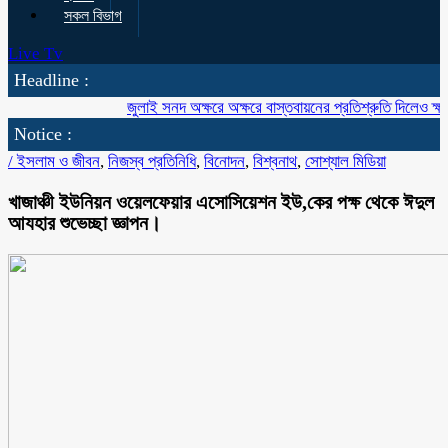
সকল বিভাগ
Live Tv
Headline :
জুলাই সনদ অক্ষরে অক্ষরে বাস্তবায়নের প্রতিশ্রুতি দিলেও ক্ষমতা 
Notice :
/
ইসলাম ও জীবন
,
নিজস্ব প্রতিনিধি
,
বিনোদন
,
বিশ্বনাথ
,
সোশ্যাল মিডিয়া
খাজাঞ্চী ইউনিয়ন ওয়েলফেয়ার এসোসিয়েশন ইউ,কের পক্ষ থেকে ঈদুল
আযহার শুভেচ্ছা জ্ঞাপন।