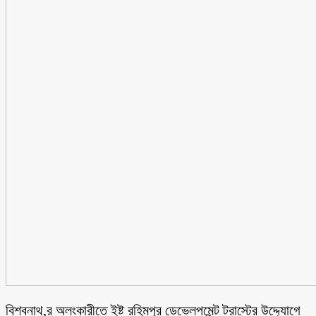
বিশ্বনাথ,র অলংকারীতে ইষ্ট রহিমপুর ডেভেলপমেন্ট ট্রাস্টের উদ্দ্যোগে