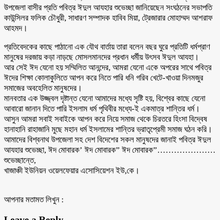
উপজেলা বাসীর প্রতি পবিত্র ঈদুল আযহার শুভেচ্ছা জানিয়েছেন সংঘঠনের সভাপতি
কাউন্সিলর ফলিক চৌধুরী, সাধারণ সম্পাদক হাবিব মিয়া, ট্রেজারার মোহাম্মদ আশরাফ
আহমদ।
প্রতিবেদকের কাছে পাঠানো এক যৌথ বার্তায় তারা বলেন বছর ঘুরে প্রতিটি ধর্মপ্রাণ
মানুষের দরজায় কড়া নাড়ছে মোসলমানদের প্রধান ধর্মীয় উৎসব ঈদুল আযহা।
আর সেই ঈদ যেনো হয় সম্মিলিত আনন্দের, আমরা যেনো একে অপরের সাথে পবিত্র
ঈদের শিক্ষা কোলাকুলিতে আপন করে নিতে পারি ধনি গরিব খেটে-খাওয়া দিনমজুর
সমাজের অবহেলিত মানুষদের।
মানবতার এক উজ্জ্বল দৃষ্টান্ত যেনো আমাদের মধ্যে সৃষ্টি হয়, বিশ্বের কাছে যেনো
আবারো জানান দিতে পারি ইসলাম ধর্ম পৃথিবীর মধ্যে-ই একমাত্র শান্তির ধর্ম।
আসুন আমরা সবাই সবাইকে আপন করে নিয়ে সমাজ থেকে চিরতরে হিংসা বিদ্বেষ
হানাহানি রাহাজানি মুছে মহান ধর্ম ইসলামের শান্তির ভ্রাতৃপ্রেমী সমাজ ঘঠন করি।
আমাদের বিশ্বনাথ উপজেলা সহ দেশ বিদেশের সকল মানুষদের জানাই পবিত্র ঈদুল
আযহার শুভেচ্ছা, ঈদ মোবারক’ ঈদ মোবারক” ঈদ মোবারক”…………………
শুভেচ্ছান্তে,
খাজাঞ্চী ইউনিয়ন ওয়েলফেয়ার এসোসিয়েশন ইউ,কে।
আপনার মতামত লিখুন :
Leave a Reply