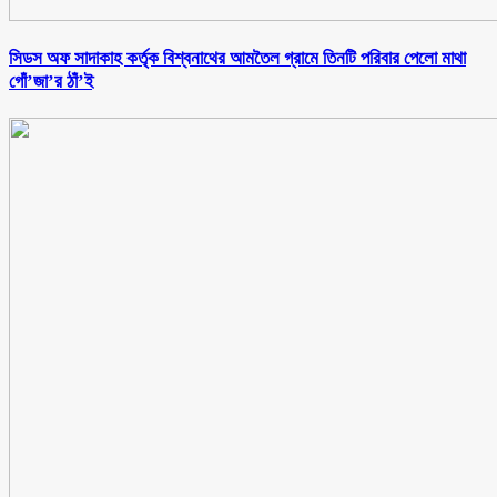
সিডস অফ সাদাকাহ কর্তৃক বিশ্বনাথের আমতৈল গ্রামে তিনটি পরিবার পেলো মাথা
গোঁ’জা’র ঠাঁ’ই