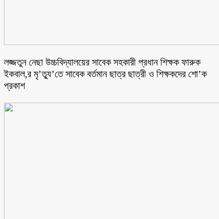
লজ্জতুন নেছা উচ্চবিদ্যালয়ের সাবেক সহকারী প্রধান শিক্ষক ফারুক
ইকবাল,র মৃ’ত্যু’তে সাবেক বর্তমান ছাত্র ছাত্রী ও শিক্ষকদের শো’ক
প্রকাশ