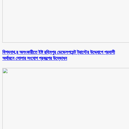
বিশ্বনাথ,র অলংকারীতে ইষ্ট রহিমপুর ডেভেলপমেন্ট ট্রাস্টের উদ্দ্যোগে প্রবাসী
অর্থায়নে সোলার সংযোগ প্রকল্পের উদ্ভোধন