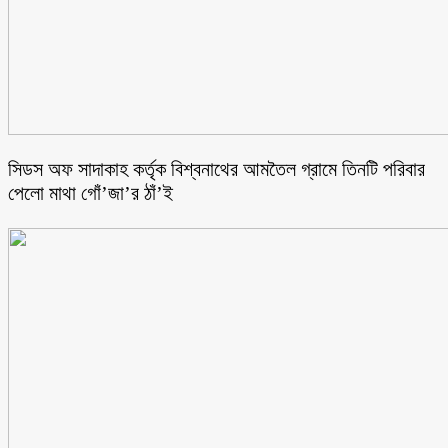
সিডস অফ সাদাকাহ কর্তৃক বিশ্বনাথের আমতৈল গ্রামে তিনটি পরিবার
পেলো মাথা গোঁ’জা’র ঠাঁ’ই