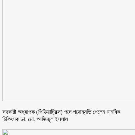
সহকারী অধ্যাপক (পিডিয়াট্রিক্স) পদে পদোন্নতি পেলেন মানবিক
চিকিৎসক ডা. মো. আজিজুল ইসলাম