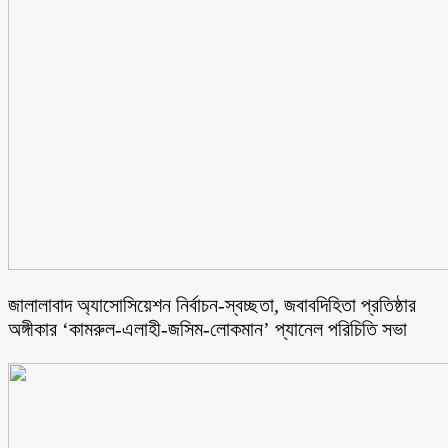
জালালাবাদ অ্যাসোসিয়েশন নির্বাচন-স্বচ্ছতা, জবাবদিহিতা প্রতিষ্ঠার
অঙ্গীকার ‘কামরুল-এলাহী-জসিম-লোকমান’ প্যানেল পরিচিতি সভা