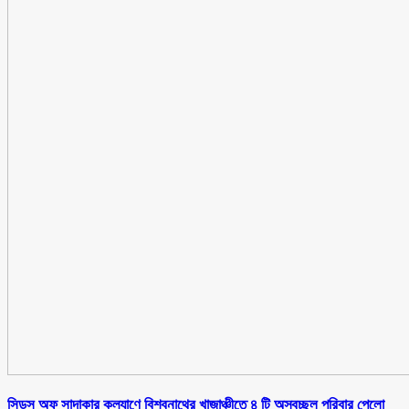
সিডস অফ সাদাকার কল্যাণে বিশ্বনাথের খাজাঞ্চীতে ৪ টি অস্বচ্ছল পরিবার পেলো