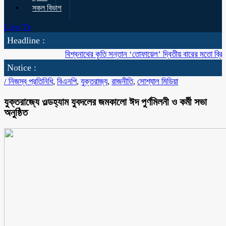
সকল বিভাগ
Live Tv
Headline :
বিশ্বনাথের কৃতি সন্তান ‘তোফায়েল’ দ্বিতীয় বারের মতো ব্রিটিশ বাংলাদ
Notice :
/
নিজস্ব প্রতিনিধি
,
বিএনপি
,
যুক্তরাজ্য
,
রাজনীতি
,
সোশ্যাল মিডিয়া
যুক্তরাজ্যে ওল্ডহ্যাম যুবদলের জমকালো ঈদ পুর্ণমিলনী ও কর্মী সভা
অনুষ্ঠিত