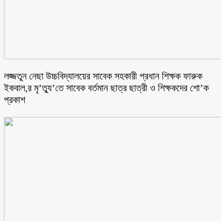
লজ্জতুন নেছা উচ্চবিদ্যালয়ের সাবেক সহকারী প্রধান শিক্ষক ফারুক
ইকবাল,র মৃ’ত্যু’তে সাবেক বর্তমান ছাত্র ছাত্রী ও শিক্ষকদের শো’ক
প্রকাশ