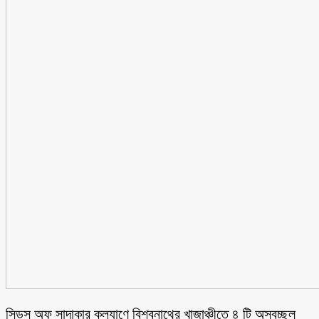
সিডস অফ সাদাকার কল্যাণে বিশ্বনাথের খাজাঞ্চীতে ৪ টি অস্বচ্ছল