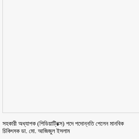
সহকারী অধ্যাপক (পিডিয়াট্রিক্স) পদে পদোন্নতি পেলেন মানবিক
চিকিৎসক ডা. মো. আজিজুল ইসলাম