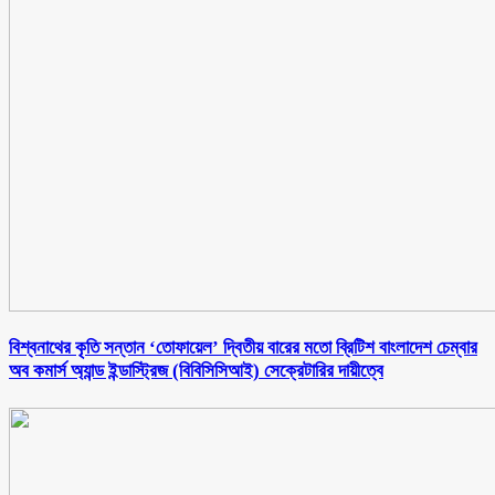
বিশ্বনাথের কৃতি সন্তান ‘তোফায়েল’ দ্বিতীয় বারের মতো ব্রিটিশ বাংলাদেশ চেম্বার
অব কমার্স অ্যান্ড ইন্ডাস্ট্রিজ (বিবিসিসিআই) সেক্রেটারির দায়ীত্বে