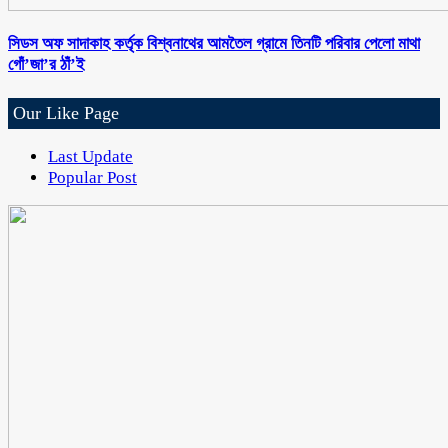
সিডস অফ সাদাকাহ কর্তৃক বিশ্বনাথের আমতৈল গ্রামে তিনটি পরিবার পেলো মাথা
গোঁ’জা’র ঠাঁ’ই
Our Like Page
Last Update
Popular Post