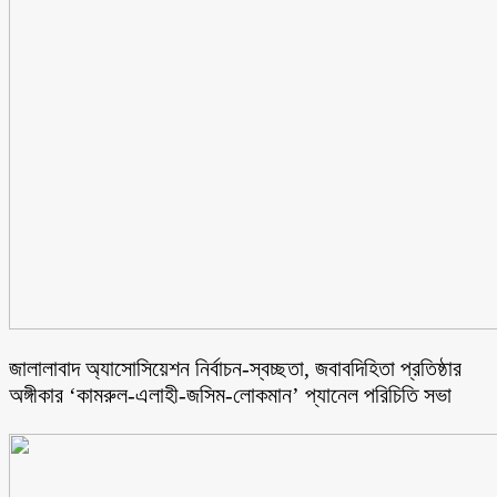
জালালাবাদ অ্যাসোসিয়েশন নির্বাচন-স্বচ্ছতা, জবাবদিহিতা প্রতিষ্ঠার
অঙ্গীকার ‘কামরুল-এলাহী-জসিম-লোকমান’ প্যানেল পরিচিতি সভা