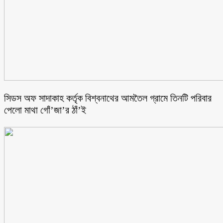
সিডস অফ সাদাকাহ কর্তৃক বিশ্বনাথের আমতৈল গ্রামে তিনটি পরিবার
পেলো মাথা গোঁ’জা’র ঠাঁ’ই