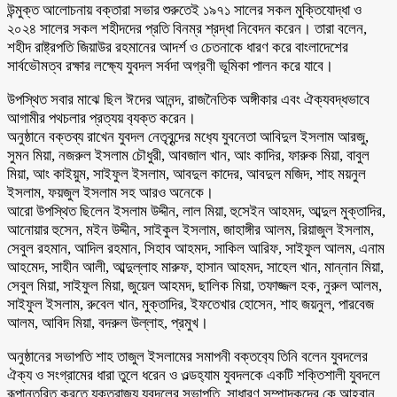
উন্মুক্ত আলোচনায় বক্তারা সভার শুরুতেই ১৯৭১ সালের সকল মুক্তিযোদ্ধা ও
২০২৪ সালের সকল শহীদদের প্রতি বিনম্র শ্রদ্ধা নিবেদন করেন। তারা বলেন,
শহীদ রাষ্ট্রপতি জিয়াউর রহমানের আদর্শ ও চেতনাকে ধারণ করে বাংলাদেশের
সার্বভৌমত্ব রক্ষার লক্ষ্যে যুবদল সর্বদা অগ্রণী ভূমিকা পালন করে যাবে।
উপস্থিত সবার মাঝে ছিল ঈদের আনন্দ, রাজনৈতিক অঙ্গীকার এবং ঐক্যবদ্ধভাবে
আগামীর পথচলার প্রত্যয় ব‍্যক্ত করেন।
অনুষ্ঠানে বক্তব্য রাখেন যুবদল নেতৃবৃন্দের মধ‍্যে যুবনেতা আবিদুল ইসলাম আরজু,
সুমন মিয়া, নজরুল ইসলাম চৌধুরী, আবজাল খান, আং কাদির, ফারুক মিয়া, বাবুল
মিয়া, আং কাইয়ুম, সাইফুল ইসলাম, আবদুল কাদের, আবদুল মজিদ, শাহ ময়নুল
ইসলাম, ফয়জুল ইসলাম সহ আরও অনেকে।
আরো উপস্থিত ছিলেন ইসলাম উদ্দীন, লাল মিয়া, হুসেইন আহমদ, আব্দুল মুক্তাদির,
আনোয়ার হুসেন, মইন উদ্দীন, সাইকুল ইসলাম, জাহাঙ্গীর আলম, রিয়াজুল ইসলাম,
সেবুল রহমান, আদিল রহমান, সিহাব আহমদ, সাকিল আরিফ, সাইফুল আলম, এনাম
আহমেদ, সাহীন আলী, আব্দুল্লাহ মারুফ, হাসান আহমদ, সাহেল খান, মান্নান মিয়া,
সেবুল মিয়া, সাইফুল মিয়া, জুয়েল আহমদ, ছালিক মিয়া, তফাজ্জল হক, নুরুল আলম,
সাইফুল ইসলাম, রুবেল খান, মুক্তাদির, ইফতেখার হোসেন, শাহ জয়নুল, পারবেজ
আলম, আবিদ মিয়া, বদরুল উল্লাহ, প্রমুখ।
অনুষ্ঠানের সভাপতি শাহ তাজুল ইসলামের সমাপনী বক্তব‍্যে তিনি বলেন যুবদলের
ঐক্য ও সংগ্রামের ধারা তুলে ধরেন ও ওল্ডহ‍্যাম যুবদলকে একটি শক্তিশালী যুবদলে
রূপান্তরিত করতে যুক্তরাজ্য যুবদলের সভাপতি, সাধারণ সম্পাদকদের,কে আহবান