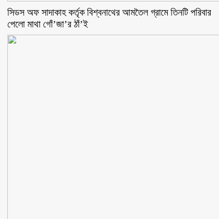
সিডস অফ সাদাকাহ কর্তৃক বিশ্বনাথের আমতৈল গ্রামে তিনটি পরিবার
পেলো মাথা গোঁ’জা’র ঠাঁ’ই