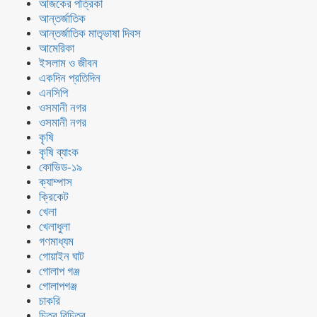
আজকের পত্রিকা
আন্তর্জাতিক
আন্তর্জাতিক মাতৃভাষা দিবস
আমেরিকা
ইসলাম ও জীবন
একদিন প্রতিদিন
এনসিপি
ওসমানী নগর
ওসমানী নগর
কৃষি
কৃষি ব্যাংক
কোভিড-১৯
ক্যাম্পাস
ক্রিকেট
খেলা
খেলাধুলা
গণমাধ্যম
গোয়াইন ঘাট
গোলাপ গঞ্জ
গোলাপগঞ্জ
চাকরি
চিত্র বিচিত্র