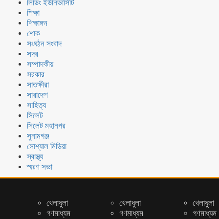
লিডিং ইউনিভার্সিটি
শিক্ষা
শিক্ষাঙ্গন
শোক
সংঘঠন সংবাদ
সদর
সম্পাদকীয়
সরকার
সাতক্ষীরা
সারাদেশ
সাহিত্য
সিলেট
সিলেট মহানগর
সুনামগঞ্জ
সোশ্যাল মিডিয়া
স্বাস্থ্য
স্মরণ সভা
খেলাধুলা
খেলাধুলা
খেলাধুলা
গণমাধ্যম
গণমাধ্যম
গণমাধ্যম