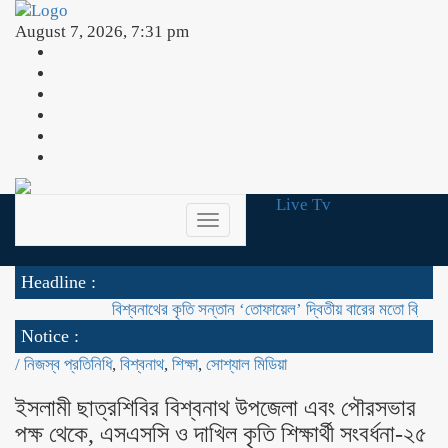
August 7, 2026, 7:31 pm
Live Tv
Toggle
navigation
Headline :
বিশ্বনাথের কৃতি সন্তান ‘তোফায়েল’ দ্বিতীয় বারের মতো ব্রিটিশ বাংলাদেশ চ
Notice :
/
নিজস্ব প্রতিনিধি
,
বিশ্বনাথ
,
শিক্ষা
,
সোশ্যাল মিডিয়া
ইসলামী ছাত্রশিবির বিশ্বনাথ উপজেলা এবং পৌরসভার
পক্ষ থেকে, এসএসসি ও দাখিল কৃতি শিক্ষার্থী সংবর্ধনা-২৫