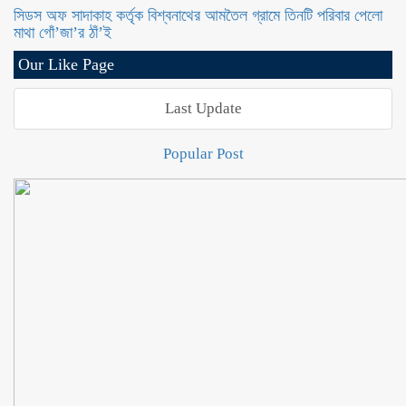
সিডস অফ সাদাকাহ কর্তৃক বিশ্বনাথের আমতৈল গ্রামে তিনটি পরিবার পেলো
মাথা গোঁ’জা’র ঠাঁ’ই
Our Like Page
Last Update
Popular Post