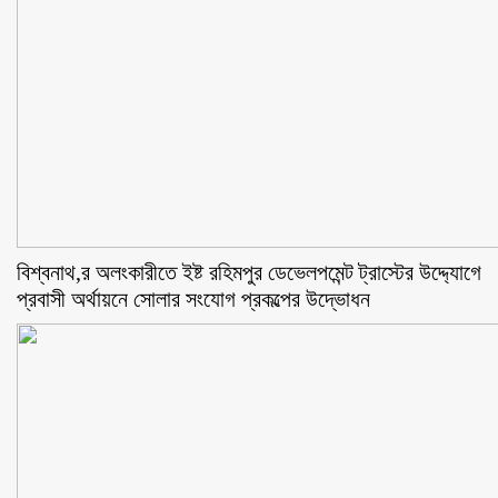
বিশ্বনাথ,র অলংকারীতে ইষ্ট রহিমপুর ডেভেলপমেন্ট ট্রাস্টের উদ্দ্যোগে
প্রবাসী অর্থায়নে সোলার সংযোগ প্রকল্পের উদ্ভোধন