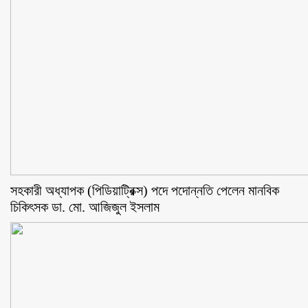
সহকারী অধ্যাপক (পিডিয়াট্রিক্স) পদে পদোন্নতি পেলেন মানবিক
চিকিৎসক ডা. মো. আজিজুল ইসলাম