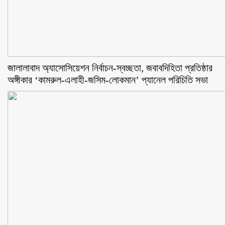
জালালাবাদ অ্যাসোসিয়েশন নির্বাচন-স্বচ্ছতা, জবাবদিহিতা প্রতিষ্ঠার
অঙ্গীকার ‘কামরুল-এলাহী-জসিম-লোকমান’ প্যানেল পরিচিতি সভা