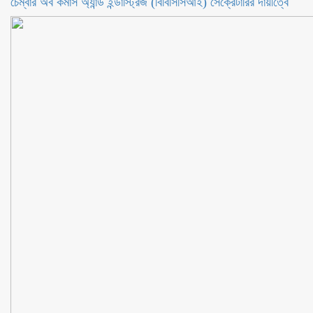
চেম্বার অব কমার্স অ্যান্ড ইন্ডাস্ট্রিজ (বিবিসিসিআই) সেক্রেটারির দায়ীত্বে