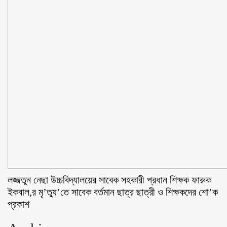
লজ্জতুন নেছা উচ্চবিদ্যালয়ের সাবেক সহকারী প্রধান শিক্ষক ফারুক
ইকবাল,র মৃ’ত্যু’তে সাবেক বর্তমান ছাত্র ছাত্রী ও শিক্ষকদের শো’ক
প্রকাশ