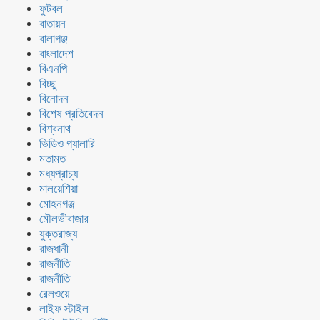
ফুটবল
বাতায়ন
বালাগঞ্জ
বাংলাদেশ
বিএনপি
বিচ্ছু
বিনোদন
বিশেষ প্রতিবেদন
বিশ্বনাথ
ভিডিও গ্যালারি
মতামত
মধ্যপ্রাচ্য
মালয়েশিয়া
মোহনগঞ্জ
মৌলভীবাজার
যুক্তরাজ্য
রাজধানী
রাজনীতি
রাজনীতি
রেলওয়ে
লাইফ স্টাইল