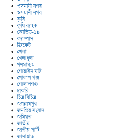
ওসমানী নগর
ওসমানী নগর
কৃষি
কৃষি ব্যাংক
কোভিড-১৯
ক্যাম্পাস
ক্রিকেট
খেলা
খেলাধুলা
গণমাধ্যম
গোয়াইন ঘাট
গোলাপ গঞ্জ
গোলাপগঞ্জ
চাকরি
চিত্র বিচিত্র
জগন্নাথপুর
জনপ্রিয় সংবাদ
জমিয়ত
জাতীয়
জাতীয় পার্টি
জামায়াত