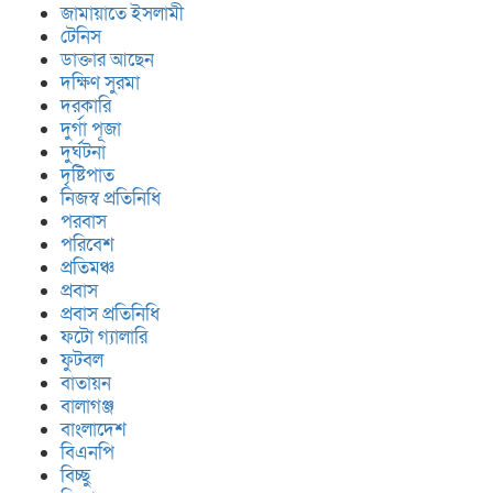
জামায়াতে ইসলামী
টেনিস
ডাক্তার আছেন
দক্ষিণ সুরমা
দরকারি
দুর্গা পূজা
দুর্ঘটনা
দৃষ্টিপাত
নিজস্ব প্রতিনিধি
পরবাস
পরিবেশ
প্রতিমঞ্চ
প্রবাস
প্রবাস প্রতিনিধি
ফটো গ্যালারি
ফুটবল
বাতায়ন
বালাগঞ্জ
বাংলাদেশ
বিএনপি
বিচ্ছু