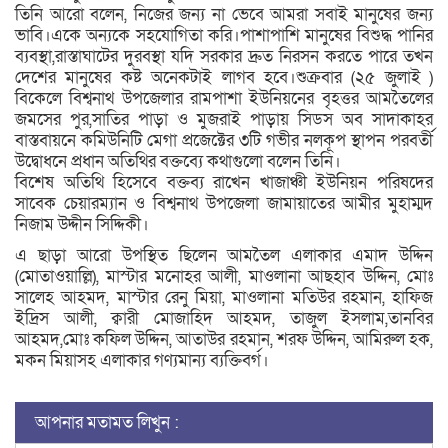
তিনি আরো বলেন, নিজের জন্য না ভেবে আমরা সবাই মানুষের জন্য
ভাবি।একে অন্যকে সহযোগিতা করি।পাশাপাশি মানুষের বিশুদ্ধ পানির
ব্যবস্থা,রাস্তাঘাটের দুরবস্থা যদি সরকার দ্রুত নিরসন করতে পারে তখন
দেশের মানুষের কষ্ট অনেকটাই লাগব হবে।শুক্রবার (২৫ জুলাই )
বিকেলে বিশ্বনাথ উপজেলার রামপাশা ইউনিয়নের বৃহত্তর আমতৈলের
জমসের পুর,সাতির পাড়া ও মুজরাই পাড়ায় সিডস অব সাদাকাহর
বাস্তবায়নে কমিউনিটি মেগা প্রজেক্টের ৩টি গভীর নলকূপ স্থাপন পরবর্তী
উদ্বোধনে প্রধান অতিথির বক্তব্যে কথাগুলো বলেন তিনি।
বিশেষ অতিথি হিসেবে বক্তব্য রাখেন খাজাঞ্চী ইউনিয়ন পরিষদের
সাবেক চেয়ারম্যান ও বিশ্বনাথ উপজেলা জামায়াতের আমীর মুহাম্মদ
নিজাম উদ্দীন সিদ্দিকী।
এ ছাড়া আরো উপস্থিত ছিলেন আমতৈল এলাকার এমাদ উদ্দিন
(মোতাওয়াল্লি), মাস্টার মনোহর আলী, মাওলানা আছহাব উদ্দিন, মোঃ
সালেহ আহমদ, মাস্টার রেনু মিয়া, মাওলানা মতিউর রহমান, হাফিজ
ইদ্রিস আলী, ক্বারী মোজাহিদ আহমদ, তাজুল ইসলাম,তানবির
আহমদ,মোঃ কফিল উদ্দিন, আতাউর রহমান, শরফ উদ্দিন, আমিরুল হক,
মকন মিয়াসহ এলাকার গণ্যমান্য ব্যক্তিবর্গ।
আপনার মতামত লিখুন :