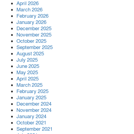
April 2026
বিশ্বনাথে জুলাই দিবস উপলক্ষে
March 2026
গণমিছিল বাস্তবায়নে থানার অফিসার
February 2026
ইনচার্জের সঙ্গে ১১ দলীয় ঐক্যের
January 2026
মতবিনিময়
December 2025
November 2025
সহকারী অধ্যাপক (পিডিয়াট্রিক্স) পদে
October 2025
পদোন্নতি পেলেন মানবিক চিকিৎসক
September 2025
ডা. মো. আজিজুল ইসলাম
August 2025
July 2025
June 2025
ব্রিটেনে বিশ্বনাথের ইছমাইল উদ্দিনের
May 2025
ব্যাচেল,র ডিগ্রী অর্জন।
April 2025
March 2025
February 2025
January 2025
সিডস অফ সাদাকাহ কর্তৃক
December 2024
বিশ্বনাথের আমতৈল গ্রামে তিনটি
November 2024
পরিবার পেলো মাথা গোঁ’জা’র ঠাঁ’ই
January 2024
October 2021
September 2021