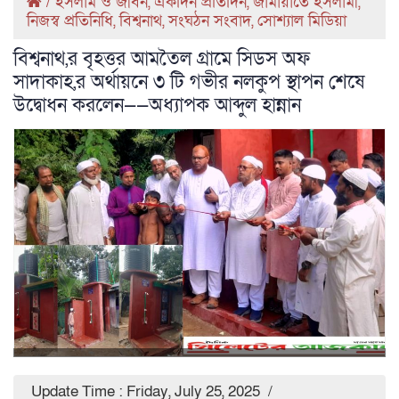
/
ইসলাম ও জীবন
,
একদিন প্রতিদিন
,
জামায়াতে ইসলামী
,
নিজস্ব প্রতিনিধি
,
বিশ্বনাথ
,
সংঘঠন সংবাদ
,
সোশ্যাল মিডিয়া
বিশ্বনাথ,র বৃহত্তর আমতৈল গ্রামে সিডস অফ
সাদাকাহ,র অর্থায়নে ৩ টি গভীর নলকুপ স্থাপন শেষে
উদ্বোধন করলেন——অধ্যাপক আব্দুল হান্নান
Update Time : Friday, July 25, 2025
/