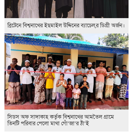
ব্রিটেনে বিশ্বনাথের ইছমাইল উদ্দিনের ব্যাচেল,র ডিগ্রী অর্জন।
সিডস অফ সাদাকাহ কর্তৃক বিশ্বনাথের আমতৈল গ্রামে
তিনটি পরিবার পেলো মাথা গোঁ’জা’র ঠাঁ’ই