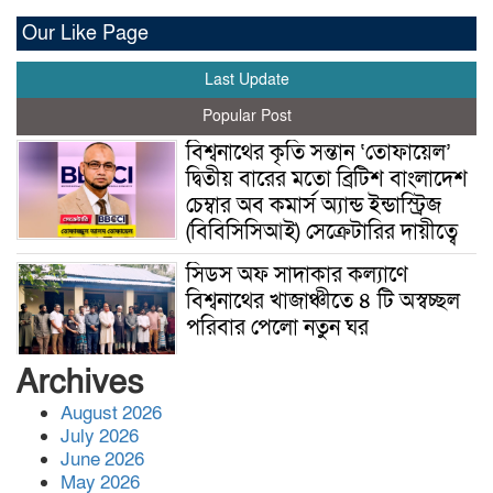
Our Like Page
Last Update
Popular Post
বিশ্বনাথের কৃতি সন্তান ‘তোফায়েল’
দ্বিতীয় বারের মতো ব্রিটিশ বাংলাদেশ
চেম্বার অব কমার্স অ্যান্ড ইন্ডাস্ট্রিজ
(বিবিসিসিআই) সেক্রেটারির দায়ীত্বে
সিডস অফ সাদাকার কল্যাণে
বিশ্বনাথের খাজাঞ্চীতে ৪ টি অস্বচ্ছল
পরিবার পেলো নতুন ঘর
Archives
জুলাই সনদ অক্ষরে অক্ষরে
August 2026
বাস্তবায়নের প্রতিশ্রুতি দিলেও ক্ষমতা
July 2026
গ্রহনের পর তা ভুলে গেছেন প্রধানমন্ত্রী
June 2026
—অধ্যক্ষ নজরুল ইসলাম
May 2026