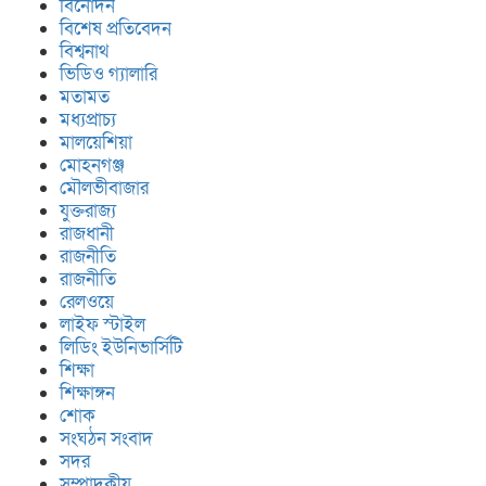
বিনোদন
বিশেষ প্রতিবেদন
বিশ্বনাথ
ভিডিও গ্যালারি
মতামত
মধ্যপ্রাচ্য
মালয়েশিয়া
মোহনগঞ্জ
মৌলভীবাজার
যুক্তরাজ্য
রাজধানী
রাজনীতি
রাজনীতি
রেলওয়ে
লাইফ স্টাইল
লিডিং ইউনিভার্সিটি
শিক্ষা
শিক্ষাঙ্গন
শোক
সংঘঠন সংবাদ
সদর
সম্পাদকীয়