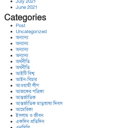
জালালাবাদ অ্যাসোসিয়েশন নির্বাচন-
July 2021
স্বচ্ছতা, জবাবদিহিতা প্রতিষ্ঠার
June 2021
অঙ্গীকার ‘কামরুল-এলাহী-জসিম-
Categories
লোকমান’ প্যানেল পরিচিতি সভা
Post
বিশ্বনাথ,র অলংকারীতে ইষ্ট রহিমপুর
Uncategorized
অন্যান্য
ডেভেলপমেন্ট ট্রাস্টের উদ্দ্যোগে
অন্যান্য
প্রবাসী অর্থায়নে সোলার সংযোগ
অন্যান্য
প্রকল্পের উদ্ভোধন
অন্যান্য
অর্থনীতি
লজ্জতুন নেছা উচ্চবিদ্যালয়ের সাবেক
অর্থনীতি
সহকারী প্রধান শিক্ষক ফারুক
আইটি বিশ্ব
ইকবাল,র মৃ’ত্যু’তে সাবেক বর্তমান
আইন-বিচার
ছাত্র ছাত্রী ও শিক্ষকদের শো’ক প্রকাশ
আওয়ামী লীগ
আজকের পত্রিকা
আন্তর্জাতিক
আন্তর্জাতিক মাতৃভাষা দিবস
আমেরিকা
ইসলাম ও জীবন
একদিন প্রতিদিন
এনসিপি