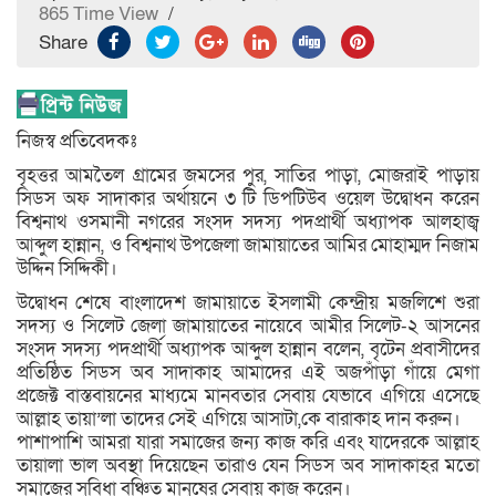
865 Time View
/
Share
নিজস্ব প্রতিবেদকঃ
বৃহত্তর আমতৈল গ্রামের জমসের পুর, সাতির পাড়া, মোজরাই পাড়ায়
সিডস অফ সাদাকার অর্থায়নে ৩ টি ডিপটিউব ওয়েল উদ্বোধন করেন
বিশ্বনাথ ওসমানী নগরের সংসদ সদস্য পদপ্রার্থী অধ্যাপক আলহাজ্ব
আব্দুল হান্নান, ও বিশ্বনাথ উপজেলা জামায়াতের আমির মোহাম্মদ নিজাম
উদ্দিন সিদ্দিকী।
উদ্বোধন শেষে বাংলাদেশ জামায়াতে ইসলামী কেন্দ্রীয় মজলিশে শুরা
সদস্য ও সিলেট জেলা জামায়াতের নায়েবে আমীর সিলেট-২ আসনের
সংসদ সদস্য পদপ্রার্থী অধ্যাপক আব্দুল হান্নান বলেন, বৃটেন প্রবাসীদের
প্রতিষ্ঠিত সিডস অব সাদাকাহ আমাদের এই অজপাঁড়া গাঁয়ে মেগা
প্রজেক্ট বাস্তবায়নের মাধ্যমে মানবতার সেবায় যেভাবে এগিয়ে এসেছে
আল্লাহ তায়া’লা তাদের সেই এগিয়ে আসাটা,কে বারাকাহ দান করুন।
পাশাপাশি আমরা যারা সমাজের জন্য কাজ করি এবং যাদেরকে আল্লাহ
তায়ালা ভাল অবস্থা দিয়েছেন তারাও যেন সিডস অব সাদাকাহর মতো
সমাজের সুবিধা বঞ্চিত মানুষের সেবায় কাজ করেন।