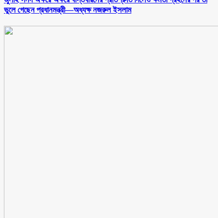
ভুলে গেছেন প্রধানমন্ত্রী—অধ্যক্ষ নজরুল ইসলাম