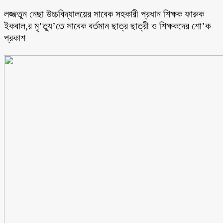
লজ্জতুন নেছা উচ্চবিদ্যালয়ের সাবেক সহকারী প্রধান শিক্ষক ফারুক
ইকবাল,র মৃ’ত্যু’তে সাবেক বর্তমান ছাত্র ছাত্রী ও শিক্ষকদের শো’ক
প্রকাশ