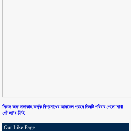
সিডস অফ সাদাকাহ কর্তৃক বিশ্বনাথের আমতৈল গ্রামে তিনটি পরিবার পেলো মাথা
গোঁ’জা’র ঠাঁ’ই
Our Like Page