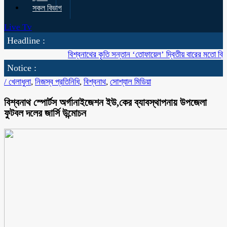
সকল বিভাগ
Live Tv
Headline :
বিশ্বনাথের কৃতি সন্তান ‘তোফায়েল’ দ্বিতীয় বারের মতো ব্রিটিশ বাংল
Notice :
/
খেলাধুলা
,
নিজস্ব প্রতিনিধি
,
বিশ্বনাথ
,
সোশ্যাল মিডিয়া
বিশ্বনাথ স্পোর্টস অর্গানাইজেশন ইউ,কের ব্যাবস্থাপনায় উপজেলা
ফুটবল দলের জার্সি উন্মোচন