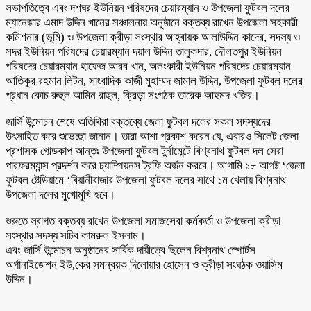
সভাপতিত্বে এবং দশঘর ইউনিয়ন পরিষদের চেয়ারম্যান ও উপজেলা ফুটবল দলের
ম্যানেজার এমাদ উদ্দিন খানের সঞ্চালনায় অনুষ্ঠানে বক্তব্য রাখেন উপজেলা সহকারী
কমিশনার (ভূমি) ও উপজেলা ক্রীড়া সংস্থার আহ্বায়ক আলাউদ্দিন কাদের, সদস্য ও
সদর ইউনিয়ন পরিষদের চেয়ারম্যান দয়াল উদ্দিন তালুকদার, দৌলতপুর ইউনিয়ন
পরিষদের চেয়ারম্যান হাফেজ আরব খান, অলংকারী ইউনিয়ন পরিষদের চেয়ারম্যান
আতিকুর রহমান লিটন, সাংবাদিক কাজী মুহাম্মদ জামাল উদ্দিন, উপজেলা ফুটবল দলের
প্রধান কোচ রুহুল আমিন রাহুল, ক্রিড়া সংগঠক তারেক আহমদ খজির।
জার্সি উন্মোচন শেষে অতিথিরা বক্তব্যে জেলা ফুটবল দলের সকল সদস্যদের
উৎসাহিত করে শুভেচ্ছা জানান। তারা আশা প্রকাশ করেন যে, এবারও সিলেট জেলা
প্রশাসক গোল্ডকাপ আন্তঃ উপজেলা ফুটবল টুর্নামেন্টে বিশ্বনাথ ফুটবল দল সেরা
পারফরম্যান্স প্রদর্শন করে চ্যাম্পিয়নস ট্রফি অর্জন করবে। আগামি ১৮ আগষ্ট ‘জেলা
ফুটবল ষ্টেডিয়ামে ‘বিয়ানীবাজার উপজেলা ফুটবল দলের সাথে ১ম খেলায় বিশ্বনাথ
উপজেলা দলের মুখোমুখি হবে।
শুরুতে স্বাগত বক্তব্য রাখেন উপজেলা সমাজসেবা কর্মকর্তা ও উপজেলা ক্রীড়া
সংস্থার সদস্য সচিব কামরুল ইসলাম।
এবং জার্সি উন্মোচন অনুষ্ঠানের সার্বিক দায়ীত্বে ছিলেন বিশ্বনাথ স্পোর্টস
অর্গানাইজেশন ইউ,কের সমন্বয়ক দিলোয়ার হোসেন ও ক্রীড়া সংঘঠক ওয়াসিম
উদ্দিন।