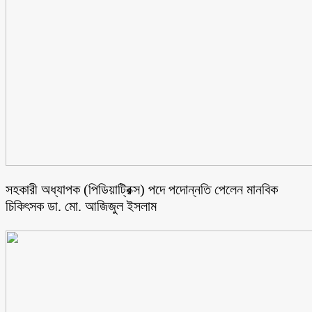
সহকারী অধ্যাপক (পিডিয়াট্রিক্স) পদে পদোন্নতি পেলেন মানবিক
চিকিৎসক ডা. মো. আজিজুল ইসলাম