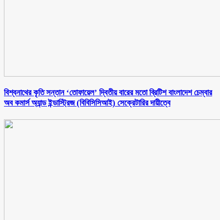
বিশ্বনাথের কৃতি সন্তান ‘তোফায়েল’ দ্বিতীয় বারের মতো ব্রিটিশ বাংলাদেশ চেম্বার
অব কমার্স অ্যান্ড ইন্ডাস্ট্রিজ (বিবিসিসিআই) সেক্রেটারির দায়ীত্বে