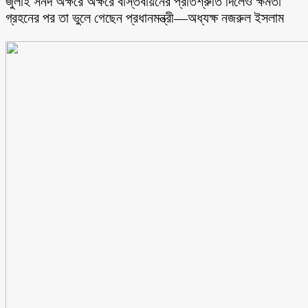
জুলাই সনদ অক্ষরে অক্ষরে বাস্তবায়নের প্রতিশ্রুতি দিলেও ক্ষমতা
গ্রহনের পর তা ভুলে গেছেন প্রধানমন্ত্রী—অধ্যক্ষ নজরুল ইসলাম