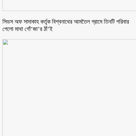
সিডস অফ সাদাকাহ কর্তৃক বিশ্বনাথের আমতৈল গ্রামে তিনটি পরিবার
পেলো মাথা গোঁ’জা’র ঠাঁ’ই