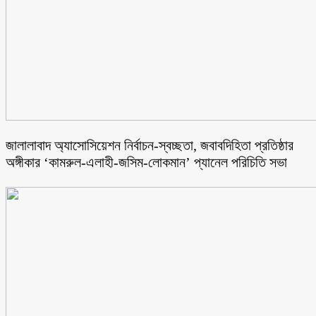
জালালাবাদ অ্যাসোসিয়েশন নির্বাচন-স্বচ্ছতা, জবাবদিহিতা প্রতিষ্ঠার
অঙ্গীকার ‘কামরুল-এলাহী-জসিম-লোকমান’ প্যানেল পরিচিতি সভা