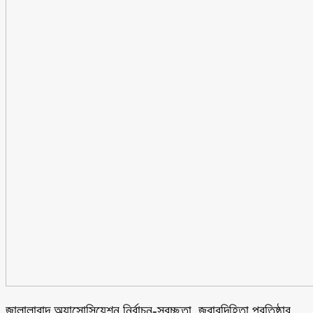
জালালাবাদ অ্যাসোসিয়েশন নির্বাচন-স্বচ্ছতা, জবাবদিহিতা প্রতিষ্ঠার