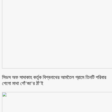
সিডস অফ সাদাকাহ কর্তৃক বিশ্বনাথের আমতৈল গ্রামে তিনটি পরিবার
পেলো মাথা গোঁ’জা’র ঠাঁ’ই