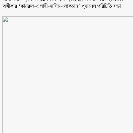
অঙ্গীকার ‘কামরুল-এলাহী-জসিম-লোকমান’ প্যানেল পরিচিতি সভা