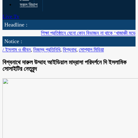
সকল বিভাগ
Live Tv
Headline :
শিক্ষা প্রতিষ্ঠানে যেনো কোন বিভাজন না থাকে ‘খাজাঞ্চী মডেল’ কলে
Notice :
/
ইসলাম ও জীবন
,
নিজস্ব প্রতিনিধি
,
বিশ্বনাথ
,
সোশ্যাল মিডিয়া
বিশ্বনাথে দারুল উম্মাহ আইডিয়াল মাদ্রাসা পরিদর্শনে দি ইসলামিক
সোসাইটির নেতৃবৃন্দ