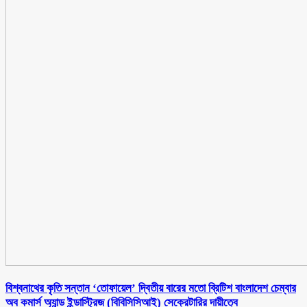
বিশ্বনাথের কৃতি সন্তান ‘তোফায়েল’ দ্বিতীয় বারের মতো ব্রিটিশ বাংলাদেশ চেম্বার
অব কমার্স অ্যান্ড ইন্ডাস্ট্রিজ (বিবিসিসিআই) সেক্রেটারির দায়ীত্বে