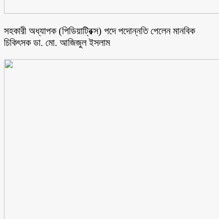
সহকারী অধ্যাপক (পিডিয়াট্রিক্স) পদে পদোন্নতি পেলেন মানবিক
চিকিৎসক ডা. মো. আজিজুল ইসলাম