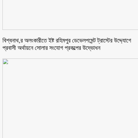
বিশ্বনাথ,র অলংকারীতে ইষ্ট রহিমপুর ডেভেলপমেন্ট ট্রাস্টের উদ্দ্যোগে
প্রবাসী অর্থায়নে সোলার সংযোগ প্রকল্পের উদ্ভোধন