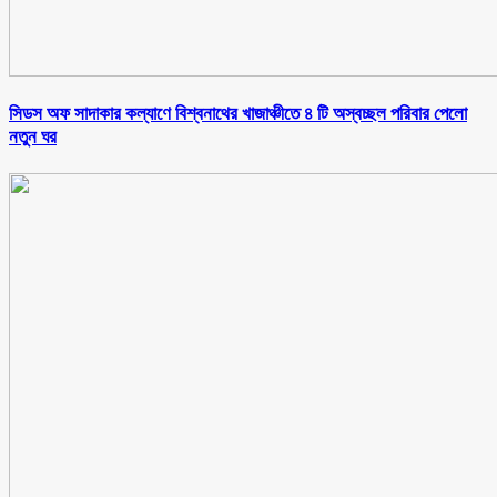
সিডস অফ সাদাকার কল্যাণে বিশ্বনাথের খাজাঞ্চীতে ৪ টি অস্বচ্ছল পরিবার পেলো
নতুন ঘর