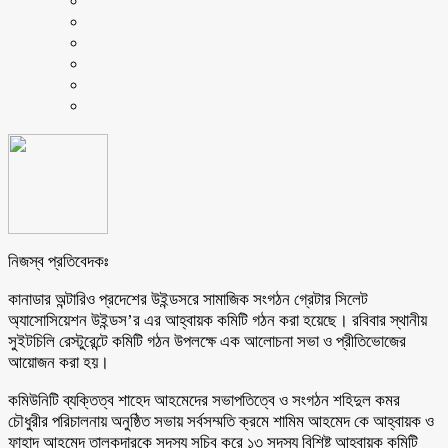
নিজস্ব প্রতিবেদকঃ
কানাডার অন্টারিও প্রদেশের উইন্ডসরে সামাজিক সংগঠন গ্রেটার সিলেট
অ্যাসোসিয়েশন উইন্ডস’র এর আহ্বায়ক কমিটি গঠন করা হয়েছে। রবিবার স্থানীয়
সুইটচিলি রেস্টুরেন্টে কমিটি গঠন উপলক্ষে এক আলোচনা সভা ও প্রীতিভোজের
আয়োজন করা হয়।
কমিউনিটি ব্যক্তিত্ব শাহেদ আহমেদের সভাপতিত্বে ও সংগঠন শহিদুল কমর
চৌধুরীর পরিচালনায় অনুষ্ঠিত সভায় সর্বসম্মতি ক্রমে শামিম আহমেদ কে আহ্বায়ক ও
ফাহাদ আহমেদ তালুকদারকে সদস্য সচিব করে ১৩ সদস্য বিশিষ্ট আহ্বায়ক কমিটি