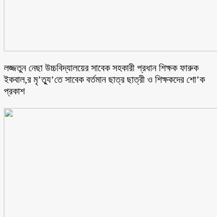
লজ্জতুন নেছা উচ্চবিদ্যালয়ের সাবেক সহকারী প্রধান শিক্ষক ফারুক
ইকবাল,র মৃ’ত্যু’তে সাবেক বর্তমান ছাত্র ছাত্রী ও শিক্ষকদের শো’ক
প্রকাশ