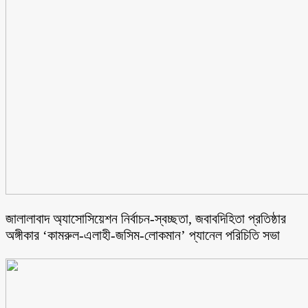
জালালাবাদ অ্যাসোসিয়েশন নির্বাচন-স্বচ্ছতা, জবাবদিহিতা প্রতিষ্ঠার
অঙ্গীকার ‘কামরুল-এলাহী-জসিম-লোকমান’ প্যানেল পরিচিতি সভা