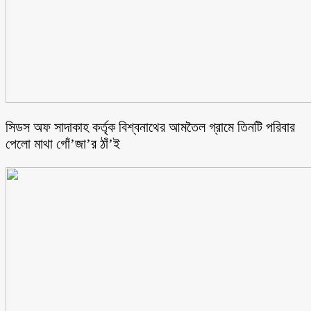
সিডস অফ সাদাকাহ কর্তৃক বিশ্বনাথের আমতৈল গ্রামে তিনটি পরিবার
পেলো মাথা গোঁ’জা’র ঠাঁ’ই