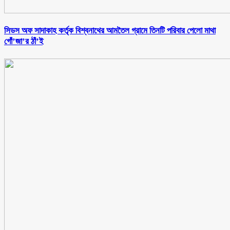
সিডস অফ সাদাকাহ কর্তৃক বিশ্বনাথের আমতৈল গ্রামে তিনটি পরিবার পেলো মাথা
গোঁ’জা’র ঠাঁ’ই