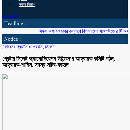
সকল বিভাগ
Live Tv
Headline :
সিডস অফ সাদাকার কল্যাণে বিশ্বনাথের খাজাঞ্চীতে ৪ টি অস্বচ্ছল প
Notice :
/
নিজস্ব প্রতিনিধি
,
প্রবাস
,
সিলেট
গ্রেটার সিলেট অ্যাসোসিয়েশন উইন্ডস’র আহ্বায়ক কমিটি গঠন,
আহ্বায়ক-শামিম, সদস্য সচিব-ফাহাদ