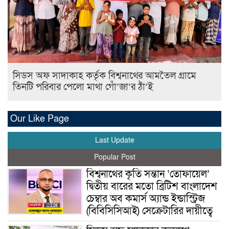
সিডস অফ সাদাকাহ কর্তৃক বিশ্বনাথের আমতৈল গ্রামে
তিনটি পরিবার পেলো মাথা গোঁ’জা’র ঠাঁ’ই
Our Like Page
Last Update
Popular Post
বিশ্বনাথের কৃতি সন্তান ‘তোফায়েল’
দ্বিতীয় বারের মতো ব্রিটিশ বাংলাদেশ
চেম্বার অব কমার্স অ্যান্ড ইন্ডাস্ট্রিজ
(বিবিসিসিআই) সেক্রেটারির দায়ীত্বে