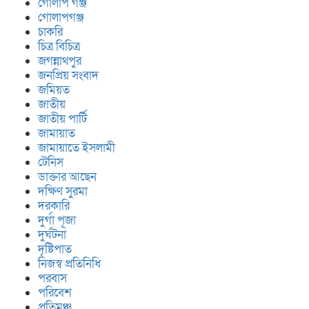
গোলাপ গঞ্জ
গোলাপগঞ্জ
চাকরি
চিত্র বিচিত্র
জগন্নাথপুর
জনপ্রিয় সংবাদ
জমিয়ত
জাতীয়
জাতীয় পার্টি
জামায়াত
জামায়াতে ইসলামী
টেনিস
ডাক্তার আছেন
দক্ষিণ সুরমা
দরকারি
দুর্গা পূজা
দুর্ঘটনা
দৃষ্টিপাত
নিজস্ব প্রতিনিধি
পরবাস
পরিবেশ
প্রতিমঞ্চ