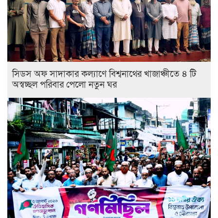
সিডস অফ সাদাকার কল্যাণে বিশ্বনাথের খাজাঞ্চীতে ৪ টি
অস্বচ্ছল পরিবার পেলো নতুন ঘর