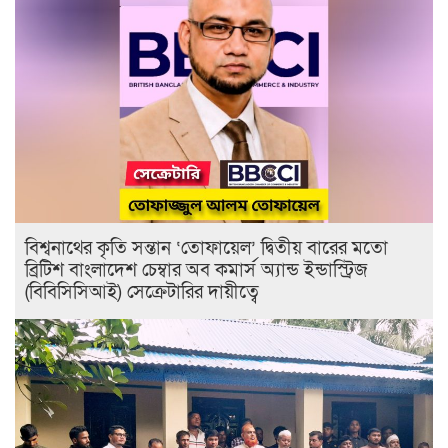
বিশ্বনাথের কৃতি সন্তান ‘তোফায়েল’ দ্বিতীয় বারের মতো
ব্রিটিশ বাংলাদেশ চেম্বার অব কমার্স অ্যান্ড ইন্ডাস্ট্রিজ
(বিবিসিসিআই) সেক্রেটারির দায়ীত্বে