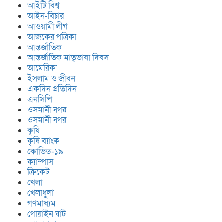
সহকারী প্রধান শিক্ষক ফারুক
আইটি বিশ্ব
ইকবাল,র মৃ’ত্যু’তে সাবেক বর্তমান
আইন-বিচার
ছাত্র ছাত্রী ও শিক্ষকদের শো’ক প্রকাশ
আওয়ামী লীগ
আজকের পত্রিকা
আন্তর্জাতিক
আন্তর্জাতিক মাতৃভাষা দিবস
আমেরিকা
ইসলাম ও জীবন
একদিন প্রতিদিন
এনসিপি
ওসমানী নগর
ওসমানী নগর
কৃষি
কৃষি ব্যাংক
কোভিড-১৯
ক্যাম্পাস
ক্রিকেট
খেলা
খেলাধুলা
গণমাধ্যম
গোয়াইন ঘাট