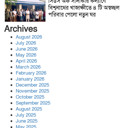
সিডস অফ সাদাকার কল্যাণে
বিশ্বনাথের খাজাঞ্চীতে ৪ টি অস্বচ্ছল
পরিবার পেলো নতুন ঘর
Archives
জুলাই সনদ অক্ষরে অক্ষরে
August 2026
বাস্তবায়নের প্রতিশ্রুতি দিলেও ক্ষমতা
July 2026
গ্রহনের পর তা ভুলে গেছেন প্রধানমন্ত্রী
June 2026
—অধ্যক্ষ নজরুল ইসলাম
May 2026
April 2026
বিশ্বনাথে জুলাই দিবস উপলক্ষে
March 2026
গণমিছিল বাস্তবায়নে থানার অফিসার
February 2026
ইনচার্জের সঙ্গে ১১ দলীয় ঐক্যের
January 2026
মতবিনিময়
December 2025
November 2025
সহকারী অধ্যাপক (পিডিয়াট্রিক্স) পদে
October 2025
পদোন্নতি পেলেন মানবিক চিকিৎসক
September 2025
ডা. মো. আজিজুল ইসলাম
August 2025
July 2025
June 2025
ব্রিটেনে বিশ্বনাথের ইছমাইল উদ্দিনের
May 2025