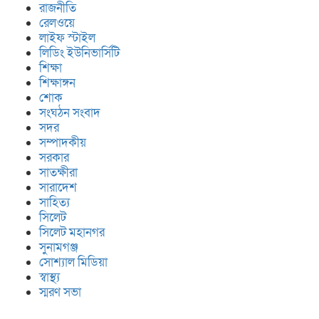
রাজনীতি
রেলওয়ে
লাইফ স্টাইল
লিডিং ইউনিভার্সিটি
শিক্ষা
শিক্ষাঙ্গন
শোক
সংঘঠন সংবাদ
সদর
সম্পাদকীয়
সরকার
সাতক্ষীরা
সারাদেশ
সাহিত্য
সিলেট
সিলেট মহানগর
সুনামগঞ্জ
সোশ্যাল মিডিয়া
স্বাস্থ্য
স্মরণ সভা