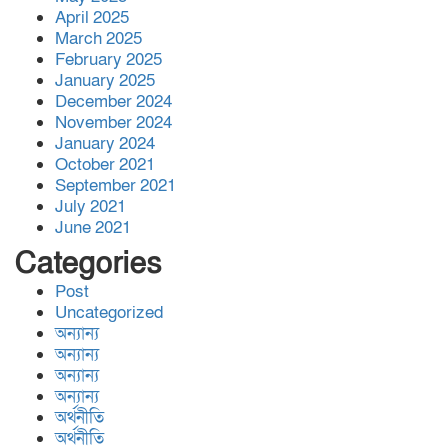
ব্যাচেল,র ডিগ্রী অর্জন।
April 2025
March 2025
February 2025
January 2025
সিডস অফ সাদাকাহ কর্তৃক
December 2024
বিশ্বনাথের আমতৈল গ্রামে তিনটি
November 2024
পরিবার পেলো মাথা গোঁ’জা’র ঠাঁ’ই
January 2024
October 2021
September 2021
জালালাবাদ অ্যাসোসিয়েশন নির্বাচন-
July 2021
স্বচ্ছতা, জবাবদিহিতা প্রতিষ্ঠার
June 2021
অঙ্গীকার ‘কামরুল-এলাহী-জসিম-
Categories
লোকমান’ প্যানেল পরিচিতি সভা
Post
বিশ্বনাথ,র অলংকারীতে ইষ্ট রহিমপুর
Uncategorized
অন্যান্য
ডেভেলপমেন্ট ট্রাস্টের উদ্দ্যোগে
অন্যান্য
প্রবাসী অর্থায়নে সোলার সংযোগ
অন্যান্য
প্রকল্পের উদ্ভোধন
অন্যান্য
অর্থনীতি
লজ্জতুন নেছা উচ্চবিদ্যালয়ের সাবেক
অর্থনীতি