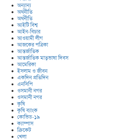
ছাত্র ছাত্রী ও শিক্ষকদের শো’ক প্রকাশ
অন্যান্য
অর্থনীতি
৩৬০ সদস্য বিশিষ্ট আশেকানে
অর্থনীতি
আউলিয়া বাংলাদেশ কেন্দ্রীয় কমিটি
আইটি বিশ্ব
গঠন
আইন-বিচার
আওয়ামী লীগ
আজকের পত্রিকা
আন্তর্জাতিক
আন্তর্জাতিক মাতৃভাষা দিবস
আমেরিকা
ইসলাম ও জীবন
একদিন প্রতিদিন
এনসিপি
ওসমানী নগর
ওসমানী নগর
কৃষি
কৃষি ব্যাংক
কোভিড-১৯
ক্যাম্পাস
ক্রিকেট
খেলা