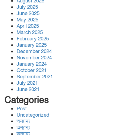
August 2025
July 2025
June 2025
সিডস অফ সাদাকাহ কর্তৃক
May 2025
বিশ্বনাথের আমতৈল গ্রামে তিনটি
April 2025
পরিবার পেলো মাথা গোঁ’জা’র ঠাঁ’ই
March 2025
February 2025
January 2025
জালালাবাদ অ্যাসোসিয়েশন নির্বাচন-
December 2024
স্বচ্ছতা, জবাবদিহিতা প্রতিষ্ঠার
November 2024
অঙ্গীকার ‘কামরুল-এলাহী-জসিম-
January 2024
লোকমান’ প্যানেল পরিচিতি সভা
October 2021
September 2021
বিশ্বনাথ,র অলংকারীতে ইষ্ট রহিমপুর
July 2021
ডেভেলপমেন্ট ট্রাস্টের উদ্দ্যোগে
June 2021
প্রবাসী অর্থায়নে সোলার সংযোগ
Categories
প্রকল্পের উদ্ভোধন
Post
লজ্জতুন নেছা উচ্চবিদ্যালয়ের সাবেক
Uncategorized
অন্যান্য
সহকারী প্রধান শিক্ষক ফারুক
অন্যান্য
ইকবাল,র মৃ’ত্যু’তে সাবেক বর্তমান
অন্যান্য