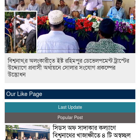
বিশ্বনাথ,র অলংকারীতে ইষ্ট রহিমপুর ডেভেলপমেন্ট ট্রাস্টের
উদ্দ্যোগে প্রবাসী অর্থায়নে সোলার সংযোগ প্রকল্পের
উদ্ভোধন
Our Like Page
Last Update
Popular Post
সিডস অফ সাদাকার কল্যাণে
বিশ্বনাথের খাজাঞ্চীতে ৪ টি অস্বচ্ছল