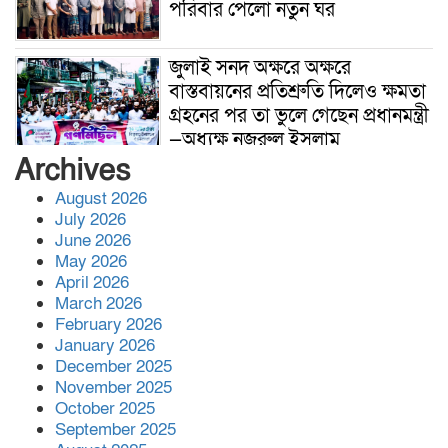
পরিবার পেলো নতুন ঘর
জুলাই সনদ অক্ষরে অক্ষরে
বাস্তবায়নের প্রতিশ্রুতি দিলেও ক্ষমতা
গ্রহনের পর তা ভুলে গেছেন প্রধানমন্ত্রী
—অধ্যক্ষ নজরুল ইসলাম
Archives
বিশ্বনাথে জুলাই দিবস উপলক্ষে
August 2026
গণমিছিল বাস্তবায়নে থানার অফিসার
July 2026
ইনচার্জের সঙ্গে ১১ দলীয় ঐক্যের
June 2026
মতবিনিময়
May 2026
April 2026
সহকারী অধ্যাপক (পিডিয়াট্রিক্স) পদে
March 2026
পদোন্নতি পেলেন মানবিক চিকিৎসক
February 2026
ডা. মো. আজিজুল ইসলাম
January 2026
December 2025
November 2025
ব্রিটেনে বিশ্বনাথের ইছমাইল উদ্দিনের
October 2025
ব্যাচেল,র ডিগ্রী অর্জন।
September 2025