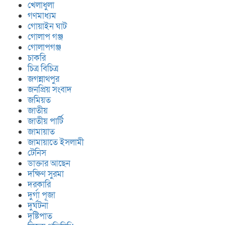
খেলাধুলা
গণমাধ্যম
গোয়াইন ঘাট
গোলাপ গঞ্জ
গোলাপগঞ্জ
চাকরি
চিত্র বিচিত্র
জগন্নাথপুর
জনপ্রিয় সংবাদ
জমিয়ত
জাতীয়
জাতীয় পার্টি
জামায়াত
জামায়াতে ইসলামী
টেনিস
ডাক্তার আছেন
দক্ষিণ সুরমা
দরকারি
দুর্গা পূজা
দুর্ঘটনা
দৃষ্টিপাত