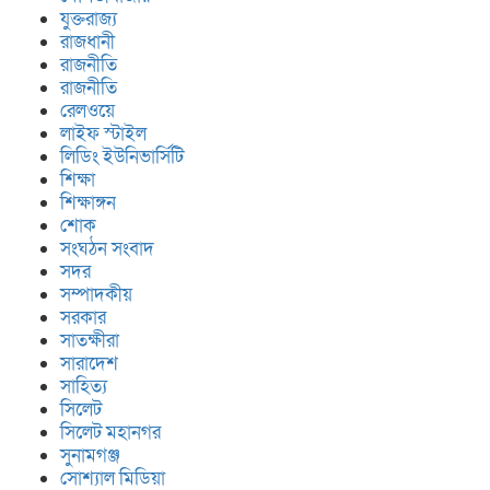
যুক্তরাজ্য
রাজধানী
রাজনীতি
রাজনীতি
রেলওয়ে
লাইফ স্টাইল
লিডিং ইউনিভার্সিটি
শিক্ষা
শিক্ষাঙ্গন
শোক
সংঘঠন সংবাদ
সদর
সম্পাদকীয়
সরকার
সাতক্ষীরা
সারাদেশ
সাহিত্য
সিলেট
সিলেট মহানগর
সুনামগঞ্জ
সোশ্যাল মিডিয়া