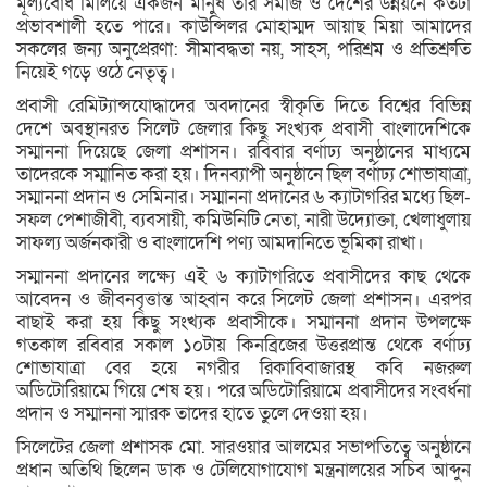
মূল্যবোধ মিলিয়ে একজন মানুষ তার সমাজ ও দেশের উন্নয়নে কতটা
প্রভাবশালী হতে পারে। কাউন্সিলর মোহাম্মদ আয়াছ মিয়া আমাদের
সকলের জন্য অনুপ্রেরণা: সীমাবদ্ধতা নয়, সাহস, পরিশ্রম ও প্রতিশ্রুতি
নিয়েই গড়ে ওঠে নেতৃত্ব।
প্রবাসী রেমিট্যান্সযোদ্ধাদের অবদানের স্বীকৃতি দিতে বিশ্বের বিভিন্ন
দেশে অবস্থানরত সিলেট জেলার কিছু সংখ্যক প্রবাসী বাংলাদেশিকে
সম্মাননা দিয়েছে জেলা প্রশাসন। রবিবার বর্ণাঢ্য অনুষ্ঠানের মাধ্যমে
তাদেরকে সম্মানিত করা হয়। দিনব্যাপী অনুষ্ঠানে ছিল বর্ণাঢ্য শোভাযাত্রা,
সম্মাননা প্রদান ও সেমিনার। সম্মাননা প্রদানের ৬ ক্যাটাগরির মধ্যে ছিল-
সফল পেশাজীবী, ব্যবসায়ী, কমিউনিটি নেতা, নারী উদ্যোক্তা, খেলাধুলায়
সাফল্য অর্জনকারী ও বাংলাদেশি পণ্য আমদানিতে ভূমিকা রাখা।
সম্মাননা প্রদানের লক্ষ্যে এই ৬ ক্যাটাগরিতে প্রবাসীদের কাছ থেকে
আবেদন ও জীবনবৃত্তান্ত আহ্বান করে সিলেট জেলা প্রশাসন। এরপর
বাছাই করা হয় কিছু সংখ্যক প্রবাসীকে। সম্মাননা প্রদান উপলক্ষে
গতকাল রবিবার সকাল ১০টায় কিনব্রিজের উত্তরপ্রান্ত থেকে বর্ণাঢ্য
শোভাযাত্রা বের হয়ে নগরীর রিকাবিবাজারস্থ কবি নজরুল
অডিটোরিয়ামে গিয়ে শেষ হয়। পরে অডিটোরিয়ামে প্রবাসীদের সংবর্ধনা
প্রদান ও সম্মাননা স্মারক তাদের হাতে তুলে দেওয়া হয়।
সিলেটের জেলা প্রশাসক মো. সারওয়ার আলমের সভাপতিত্বে অনুষ্ঠানে
প্রধান অতিথি ছিলেন ডাক ও টেলিযোগাযোগ মন্ত্রনালয়ের সচিব আব্দুন