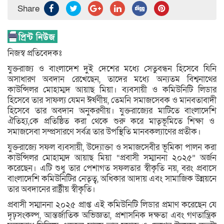
Share
নিজস্ব প্রতিবেদকঃ
যুক্তরাজ্য ও বাংলাদেশ দুই দেশের মধ্যে সেতুবন্ধন হিসেবে যিনি
অসাধারণ অবদান রেখেছেন, তাদের মধ্যে অন্যতম বিশ্বনাথের
কাউন্সিলর মোহাম্মদ আয়াছ মিয়া। ব্যবসায়ী ও কমিউনিটি লিডার
হিসেবে তার সাফল্য যেমন ঈর্ষণীয়, তেমনি সমাজসেবক ও মানবতাবাদী
হিসেবে তার অবদান অনুকরণীয়। যুক্তরাজ্যের মাটিতে বাংলাদেশি
ঐতিহ্য,কে প্রতিষ্ঠিত করা থেকে শুরু করে মাতৃভূমিতে শিক্ষা ও
সমাজসেবা সম্প্রসারণে সর্বত্র তার উপস্থিতি মানবকল্যাণের প্রতীক।
যুক্তরাজ্যে সফল ব্যবসায়ী, উদ্যোক্তা ও সমাজসেবীর ভূমিকা পালন করা
কাউন্সিলর মোহাম্মদ আয়াছ মিয়া “প্রবাসী সম্মাননা ২০২৫” অর্জন
করেছেন। এটি শুধু তার পেশাগত সফলতার স্বীকৃতি নয়, বরং প্রবাসে
বাংলাদেশি কমিউনিটির নেতৃত্ব, অধিকার আদায় এবং সামাজিক উন্নয়নে
তার অবদানের রাষ্ট্রীয় স্বীকৃতি।
প্রবাসী সম্মাননা ২০২৫ প্রাপ্ত এই কমিউনিটি লিডার প্রমাণ করেছেন যে
দৃঢ়সংকল্প, আন্তর্জাতিক অভিজ্ঞতা, প্রশাসনিক দক্ষতা এবং গণতান্ত্রিক