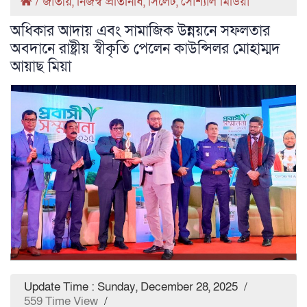
/
জাতীয়
,
নিজস্ব প্রতিনিধি
,
সিলেট
,
সোশ্যাল মিডিয়া
অধিকার আদায় এবং সামাজিক উন্নয়নে সফলতার
অবদানে রাষ্ট্রীয় স্বীকৃতি পেলেন কাউন্সিলর মোহাম্মদ
আয়াছ মিয়া
Update Time : Sunday, December 28, 2025
/
559 Time View
/