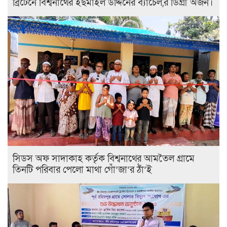
ব্রিটেনে বিশ্বনাথের ইছমাইল উদ্দিনের ব্যাচেল,র ডিগ্রী অর্জন।
সিডস অফ সাদাকাহ কর্তৃক বিশ্বনাথের আমতৈল গ্রামে
তিনটি পরিবার পেলো মাথা গোঁ’জা’র ঠাঁ’ই