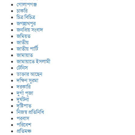
গোলাপগঞ্জ
চাকরি
চিত্র বিচিত্র
জগন্নাথপুর
জনপ্রিয় সংবাদ
জমিয়ত
জাতীয়
জাতীয় পার্টি
জামায়াত
জামায়াতে ইসলামী
টেনিস
ডাক্তার আছেন
দক্ষিণ সুরমা
দরকারি
দুর্গা পূজা
দুর্ঘটনা
দৃষ্টিপাত
নিজস্ব প্রতিনিধি
পরবাস
পরিবেশ
প্রতিমঞ্চ