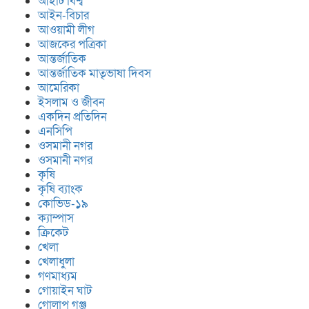
আইটি বিশ্ব
প্রবাসী অর্থায়নে সোলার সংযোগ
আইন-বিচার
প্রকল্পের উদ্ভোধন
আওয়ামী লীগ
আজকের পত্রিকা
আন্তর্জাতিক
আন্তর্জাতিক মাতৃভাষা দিবস
আমেরিকা
ইসলাম ও জীবন
একদিন প্রতিদিন
এনসিপি
ওসমানী নগর
ওসমানী নগর
কৃষি
কৃষি ব্যাংক
কোভিড-১৯
ক্যাম্পাস
ক্রিকেট
খেলা
খেলাধুলা
গণমাধ্যম
গোয়াইন ঘাট
গোলাপ গঞ্জ