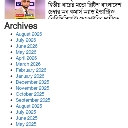
দ্বিতীয় বারের মতো ব্রিটিশ বাংলাদেশ
চেম্বার অব কমার্স অ্যান্ড ইন্ডাস্ট্রিজ
(বিবিসিসিআই) সেক্রেটারির দায়ীত্বে
Archives
সিডস অফ সাদাকার কল্যাণে
August 2026
বিশ্বনাথের খাজাঞ্চীতে ৪ টি অস্বচ্ছল
July 2026
পরিবার পেলো নতুন ঘর
June 2026
May 2026
April 2026
জুলাই সনদ অক্ষরে অক্ষরে
March 2026
বাস্তবায়নের প্রতিশ্রুতি দিলেও ক্ষমতা
February 2026
গ্রহনের পর তা ভুলে গেছেন প্রধানমন্ত্রী
January 2026
—অধ্যক্ষ নজরুল ইসলাম
December 2025
November 2025
বিশ্বনাথে জুলাই দিবস উপলক্ষে
October 2025
গণমিছিল বাস্তবায়নে থানার অফিসার
September 2025
ইনচার্জের সঙ্গে ১১ দলীয় ঐক্যের
August 2025
July 2025
মতবিনিময়
June 2025
সহকারী অধ্যাপক (পিডিয়াট্রিক্স) পদে
May 2025