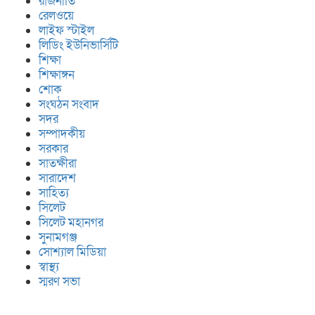
রাজনীতি
রেলওয়ে
লাইফ স্টাইল
লিডিং ইউনিভার্সিটি
শিক্ষা
শিক্ষাঙ্গন
শোক
সংঘঠন সংবাদ
সদর
সম্পাদকীয়
সরকার
সাতক্ষীরা
সারাদেশ
সাহিত্য
সিলেট
সিলেট মহানগর
সুনামগঞ্জ
সোশ্যাল মিডিয়া
স্বাস্থ্য
স্মরণ সভা