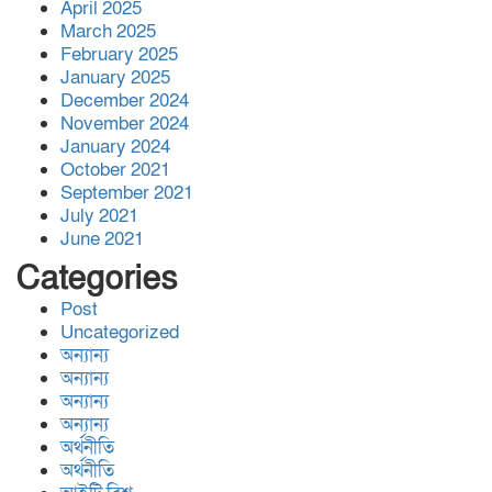
April 2025
পদোন্নতি পেলেন মানবিক চিকিৎসক
March 2025
ডা. মো. আজিজুল ইসলাম
February 2025
January 2025
ব্রিটেনে বিশ্বনাথের ইছমাইল উদ্দিনের
December 2024
November 2024
ব্যাচেল,র ডিগ্রী অর্জন।
January 2024
October 2021
September 2021
সিডস অফ সাদাকাহ কর্তৃক
July 2021
June 2021
বিশ্বনাথের আমতৈল গ্রামে তিনটি
পরিবার পেলো মাথা গোঁ’জা’র ঠাঁ’ই
Categories
Post
জালালাবাদ অ্যাসোসিয়েশন নির্বাচন-
Uncategorized
অন্যান্য
স্বচ্ছতা, জবাবদিহিতা প্রতিষ্ঠার
অন্যান্য
অঙ্গীকার ‘কামরুল-এলাহী-জসিম-
অন্যান্য
লোকমান’ প্যানেল পরিচিতি সভা
অন্যান্য
অর্থনীতি
বিশ্বনাথ,র অলংকারীতে ইষ্ট রহিমপুর
অর্থনীতি
ডেভেলপমেন্ট ট্রাস্টের উদ্দ্যোগে