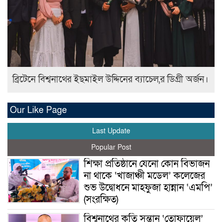
ব্রিটেনে বিশ্বনাথের ইছমাইল উদ্দিনের ব্যাচেল,র ডিগ্রী অর্জন।
Our Like Page
Last Update
Popular Post
শিক্ষা প্রতিষ্ঠানে যেনো কোন বিভাজন
না থাকে ‘খাজাঞ্চী মডেল’ কলেজের
শুভ উদ্বোধনে মাহফুজা হান্নান ‘এমপি’
(সংরক্ষিত)
বিশ্বনাথের কৃতি সন্তান ‘তোফায়েল’