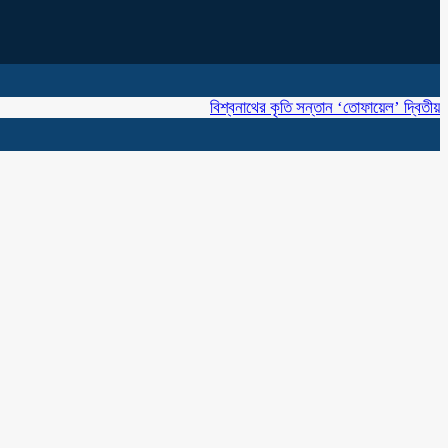
বিশ্বনাথের কৃতি সন্তান ‘তোফায়েল’ দ্বিতীয় বারের মতো