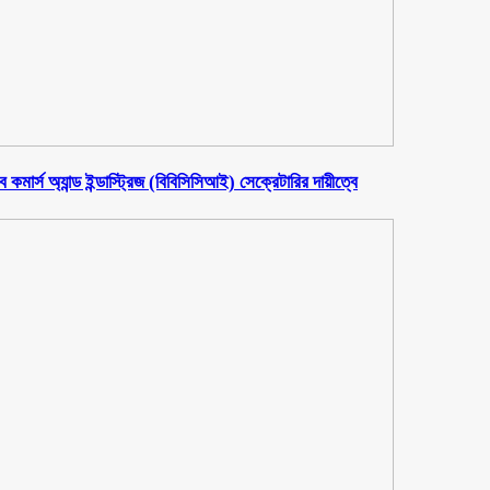
মার্স অ্যান্ড ইন্ডাস্ট্রিজ (বিবিসিসিআই) সেক্রেটারির দায়ীত্বে