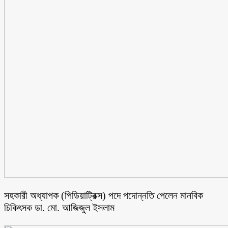
সহকারী অধ্যাপক (পিডিয়াট্রিক্স) পদে পদোন্নতি পেলেন মানবিক
চিকিৎসক ডা. মো. আজিজুল ইসলাম