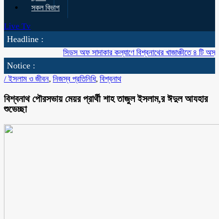
সকল বিভাগ
Live Tv
Headline :
সিডস অফ সাদাকার কল্যাণে বিশ্বনাথের খাজাঞ্চীতে ৪ টি অস্বচ্ছল প
Notice :
/
ইসলাম ও জীবন
,
নিজস্ব প্রতিনিধি
,
বিশ্বনাথ
বিশ্বনাথ পৌরসভায় মেয়র প্রার্থী শাহ তাজুল ইসলাম,র ঈদুল আযহার
শুভেচ্ছা