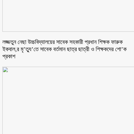
লজ্জতুন নেছা উচ্চবিদ্যালয়ের সাবেক সহকারী প্রধান শিক্ষক ফারুক
ইকবাল,র মৃ’ত্যু’তে সাবেক বর্তমান ছাত্র ছাত্রী ও শিক্ষকদের শো’ক
প্রকাশ