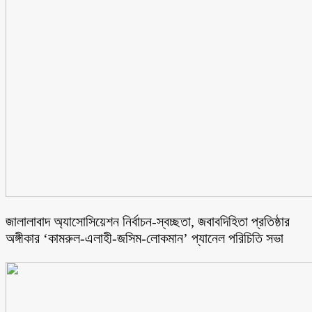
জালালাবাদ অ্যাসোসিয়েশন নির্বাচন-স্বচ্ছতা, জবাবদিহিতা প্রতিষ্ঠার
অঙ্গীকার ‘কামরুল-এলাহী-জসিম-লোকমান’ প্যানেল পরিচিতি সভা