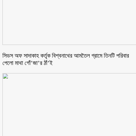
সিডস অফ সাদাকাহ কর্তৃক বিশ্বনাথের আমতৈল গ্রামে তিনটি পরিবার
পেলো মাথা গোঁ’জা’র ঠাঁ’ই