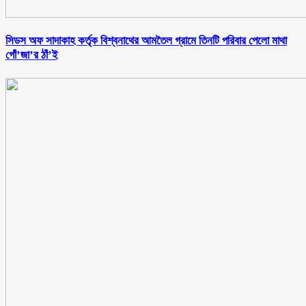
সিডস অফ সাদাকাহ কর্তৃক বিশ্বনাথের আমতৈল গ্রামে তিনটি পরিবার পেলো মাথা
গোঁ’জা’র ঠাঁ’ই