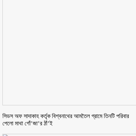
সিডস অফ সাদাকাহ কর্তৃক বিশ্বনাথের আমতৈল গ্রামে তিনটি পরিবার
পেলো মাথা গোঁ’জা’র ঠাঁ’ই