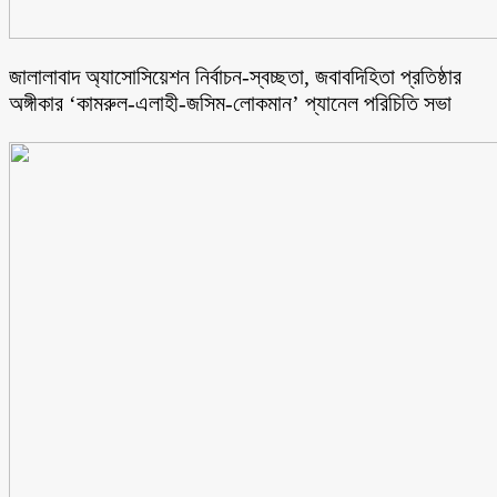
জালালাবাদ অ্যাসোসিয়েশন নির্বাচন-স্বচ্ছতা, জবাবদিহিতা প্রতিষ্ঠার
অঙ্গীকার ‘কামরুল-এলাহী-জসিম-লোকমান’ প্যানেল পরিচিতি সভা