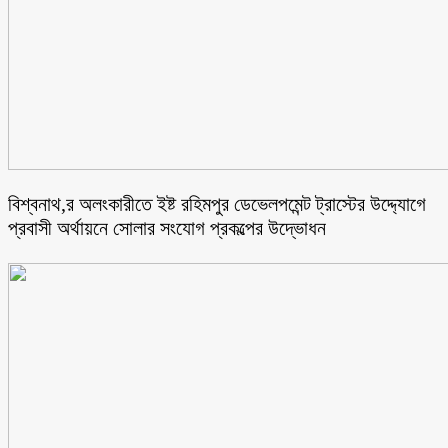
বিশ্বনাথ,র অলংকারীতে ইষ্ট রহিমপুর ডেভেলপমেন্ট ট্রাস্টের উদ্দ্যোগে
প্রবাসী অর্থায়নে সোলার সংযোগ প্রকল্পের উদ্ভোধন