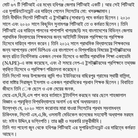
মোট ৬৭ টি পিটিআই এর মধ্যে হবিগঞ্জ জেলার পিটিআই একটি। আর সেই পিটিআই
এর সুপারিনটেনডেন্ট এর দায়িত্ব পেলেন সিলেটের মো: খসরুজ্জামান।
তিনি দীর্ঘদিন সিলেট পিটিআই এ ইন্সট্রাক্টর (সাধারণ) পদে কর্মরত ছিলেন। ২০১০
সালে এবং ২০২০ সালে কিছুদিন সুনামগঞ্জ পিটিআই তে ও কর্মরত ছিলেন। তিনি
পিটিআই এর দায়িত্ব পালনের পাশাপাশি খাগড়াছড়ি সহ বাংলাদেশের বিভিন্ন জেলায়
প্রাথমিক বিদ্যালয়ের শিক্ষকদের জন্য আইসিটি বিষয়ক প্রশিক্ষণের প্রশিক্ষক
হিসেবে দায়িত্ব পালন করেন। তিনি ২০১২ সালে প্রাথমিক বিদ্যালয়ের শিক্ষকদের
জন্য আপগ্রেড কোর্স ডিপিএড এর বাংলাদেশ ও বিশ্বপরিচয় বিষয়ের ইন্সট্রাক্টরদের
জন্য রচিত নির্দেশিকার একজন লেখক হিসেবে ও জাতীয় প্রাথমিক শিক্ষা একাডেমি
(NAPE)-এ কাজ করেছেন, এবং ঐ সময়ে নেপ-এ ইন্সট্রাক্টরদের প্রশিক্ষনে তথ্যজ্ঞ
ব্যক্তি হিসেবে ও প্রশিক্ষণ পরিচালনা করেছেন।
তিনি সিলেট সদর উপজেলার কান্দি গাও ইউনিয়নের বাছিরপুর গ্রামের স্থায়ী বাসিন্দা,
বাবা মাষ্টার সিরাজুল ইসলাম ও একজন প্রাথমিকের প্রধান শিক্ষক ছিলেন। বিবাহিত
জীবনে তিনি েক ছেলে ও এক মেয়ের জনক,
মেয়ে এম,বি,বি,এস পাশ করে বর্তমানে ইন্টার্নশিপ করছেন আর ছেলে শাহজালাল
বিজ্ঞান ও প্রযুক্তি বিশ্ববিদ্যালয়ে অনার্স ৩য় বর্ষে অধ্যয়নরত।
উল্লেখ্য যে, ২০২০ সালে করোনায় মারা যাওয়া সিলেটের প্রথম স্বনামধন্য
চিকিৎসক, সিলেট এম,এ,জি, ওসমানী মেডিকেল কলেজের সহযোগী অধ্যাপক মরহুম
ডা: মঈন উদ্দিন,র ভগ্নিপতি। তার স্ত্রী ও সরকারি চাকুরীজীবি।
তিনি গত পহেলা জুন থেকে হবিগঞ্জ পিটিআই এর সুপারিনটেনডেন্ট এর দায়িত্বে কর্মরত
আছেন।