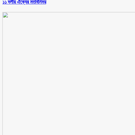
১১ দলীয় ঐক্যের মতবিনিময়