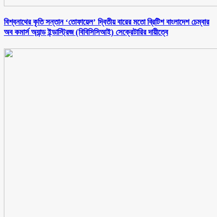
বিশ্বনাথের কৃতি সন্তান ‘তোফায়েল’ দ্বিতীয় বারের মতো ব্রিটিশ বাংলাদেশ চেম্বার
অব কমার্স অ্যান্ড ইন্ডাস্ট্রিজ (বিবিসিসিআই) সেক্রেটারির দায়ীত্বে