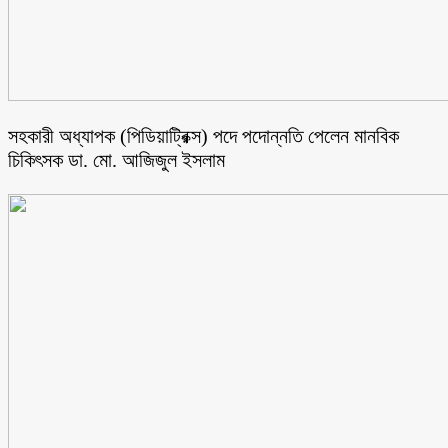
সহকারী অধ্যাপক (পিডিয়াট্রিক্স) পদে পদোন্নতি পেলেন মানবিক
চিকিৎসক ডা. মো. আজিজুল ইসলাম