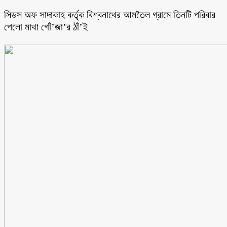
সিডস অফ সাদাকাহ কর্তৃক বিশ্বনাথের আমতৈল গ্রামে তিনটি পরিবার
পেলো মাথা গোঁ’জা’র ঠাঁ’ই