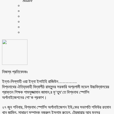
Share
নিজস্ব প্রতিবেদকঃ
ইন্না-লিল্লাহী ওয়া ইন্না ইলাইহি রাজিউন………….
বিশ্বনাথের ঐতিহ্যবাহী বিদ্যাপীঠ রামসুন্দর সরকারি অগ্রগামী মডেল উচ্চবিদ্যালয়ের
প্রাক্তন শিক্ষক শামসুজ্জামান জামান,র মৃ’ত্যু’তে বিশ্বনাথ স্পোর্টস
অর্গানাইজেশনের শো’ক প্রকাশ।
২৭ জুন শনিবার, বিশ্বনাথ স্পোর্টস অর্গানাইজেশন ইউ,কের সভাপতি শফিউর রহমান
খান জামিল, সাধারণ সম্পাদক নজরুল ইসলাম রুহেল, ট্রেজারার আবু মনসুর