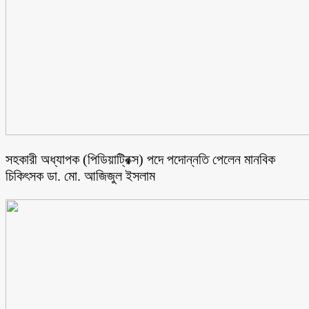
সহকারী অধ্যাপক (পিডিয়াট্রিক্স) পদে পদোন্নতি পেলেন মানবিক
চিকিৎসক ডা. মো. আজিজুল ইসলাম