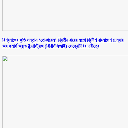
বিশ্বনাথের কৃতি সন্তান ‘তোফায়েল’ দ্বিতীয় বারের মতো ব্রিটিশ বাংলাদেশ চেম্বার
অব কমার্স অ্যান্ড ইন্ডাস্ট্রিজ (বিবিসিসিআই) সেক্রেটারির দায়ীত্বে