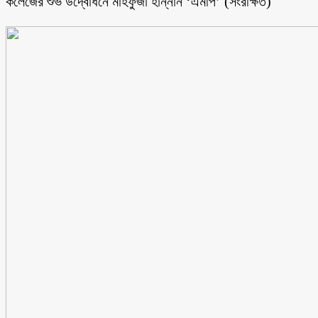
কলেজের শুভ উদ্বোধনে মাহফুজা হান্নান ‘এমপি’ (সংরক্ষিত)