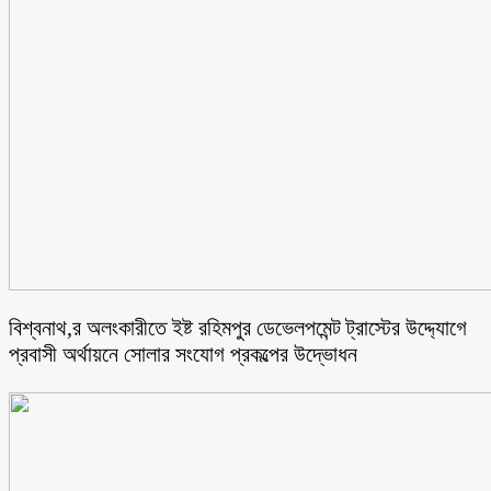
বিশ্বনাথ,র অলংকারীতে ইষ্ট রহিমপুর ডেভেলপমেন্ট ট্রাস্টের উদ্দ্যোগে
প্রবাসী অর্থায়নে সোলার সংযোগ প্রকল্পের উদ্ভোধন