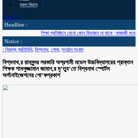
সকল বিভাগ
Live Tv
Headline :
শিক্ষা প্রতিষ্ঠানে যেনো কোন বিভাজন না থাকে ‘খাজাঞ্চী মডেল’ কলে
Notice :
/
নিজস্ব প্রতিনিধি
,
বিশ্বনাথ
,
শোক
,
সংঘঠন সংবাদ
বিশ্বনাথ,র রামসুন্দর সরকারি অগ্রগামী মডেল উচ্চবিদ্যালয়ের প্রাক্তন
শিক্ষক শামসুজ্জামান জামান,র মৃ’ত্যু’তে বিশ্বনাথ স্পোর্টস
অর্গানাইজেশনের শো’কপ্রকাশ