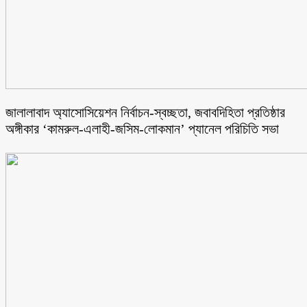
জালালাবাদ অ্যাসোসিয়েশন নির্বাচন-স্বচ্ছতা, জবাবদিহিতা প্রতিষ্ঠার
অঙ্গীকার ‘কামরুল-এলাহী-জসিম-লোকমান’ প্যানেল পরিচিতি সভা